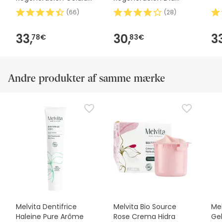
Día 50ml
Recargo 50ml
(
66
)
(
28
)
33,
30,
3
78€
83€
Andre produkter af samme mærke
Melvita Dentifrice
Melvita Bio Source
Mel
Haleine Pure Arôme
Rose Crema Hidra
Ge