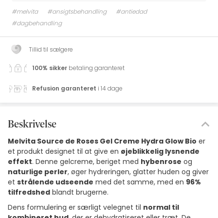
#melvita
#ansigtsbehandling
#antiedad
#dagbehandling
Tillid til sælgere
100% sikker
betaling garanteret
Refusion garanteret
i 14 dage
Beskrivelse
Melvita Source de Roses Gel Creme Hydra Glow Bio
er
et produkt designet til at give en
øjeblikkelig lysnende
effekt
. Denne gelcreme, beriget med
hybenrose
og
naturlige perler
, øger hydreringen, glatter huden og giver
et
strålende udseende
med det samme, med en
96%
tilfredshed
blandt brugerne.
Dens formulering er særligt velegnet til
normal til
kombineret hud
, der er dehydratiseret eller træt. De