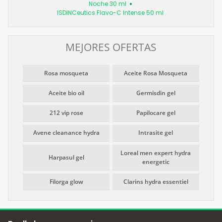
Noche 30 ml
ISDINCeutics Flavo-C Intense 50 ml
MEJORES OFERTAS
Rosa mosqueta
Aceite Rosa Mosqueta
Aceite bio oil
Germisdin gel
212 vip rose
Papilocare gel
Avene cleanance hydra
Intrasite gel
Loreal men expert hydra
Harpasul gel
energetic
Filorga glow
Clarins hydra essentiel