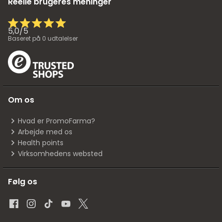
Reelle brugeres meninger
5,0
/
5
Baseret på
0
udtalelser
Om os
Hvad er PromoFarma?
Arbejde med os
Health points
Virksomhedens websted
Følg os