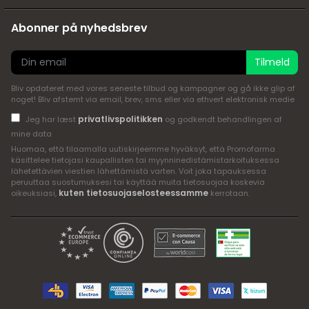
Abonner på nyhedsbrev
Tilmeld
Bliv opdateret med vores seneste tilbud og kampagner og gå ikke glip af
noget! Bliv afstemt via email, brev, sms eller via ethvert elektronisk medie
privatlivspolitikken
Jeg har læst
og godkendt behandlingen af
mine data
Huomaa, että tilaamalla uutiskirjeemme hyväksyt, että Promofarma
käsittelee tietojasi kaupallisten tai myynninedistämistarkoituksessa
lähetettävien viestien lähettämistä varten. Voit joka tapauksessa
peruuttaa suostumuksesi tai käyttää muita tietosuojaa koskevia
kuten tietosuojaselosteessamme
oikeuksiasi,
kerrotaan.