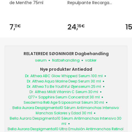
de Menthe 75ml
Repulpante Recarga
50ml
7,
24,
15
11€
16€
RELATEREDE SØGNINGER Dagbehandling
serum
Natbehandling
vabler
Nye produkter Antiedad
Dr. Althea ABC Glow Whipped Serum 100 ml
Dr. Althea Aqua Marine Deep Serum 30 ml
Dr. Althea To Be Youthful Øjenserum 25 ml
Dr. Althea Mildt Vitamin C Serum 30 ml
Q77+ Sapphire Serum Concentrat 30 ml
Sesderma Reti Age 5 Liposomal Sérum 30 ml
Bella Aurora Despigmenta10 Sérum Antimanchas Intensivo
Manchas Solares y Edad 30 ml
Bella Aurora Despigmenta10 Sérum Antimanchas Intensivo 30
ml
Bella Aurora Despigmenta10 Ultra Emulsión Antimanchas Retinol