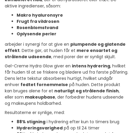
aktive ingredienser, såsom:
Makro hyaluronsyre
Frugt fra vildrosen
Rosenblomstvand
Oplysende perler
arbejder i synergi for at give en
plumpende og glatende
effekt
. Dette gør, at huden får et
mere ensartet og
strålende udseende
, med porer der er synligt skjult.
Gel-Creme Hydra Glow giver en
intens hydrering
, hvilket
får huden til at se friskere og blødere ud fra første påføring.
Dens lette tekstur absorberes hurtigt, hvilket undgår
enhver
fedtet fornemmelse
på huden. Dette produkt
kan bruges alene for et
naturligt og strålende finish
,
eller som
makeupbase
, der forbedrer hudens udseende
og makeupens holdbarhed.
Resultaterne er synlige, med:
88% stigning
i hydrering efter kun to timers brug
Hydreringsvarighed
på op til 24 timer