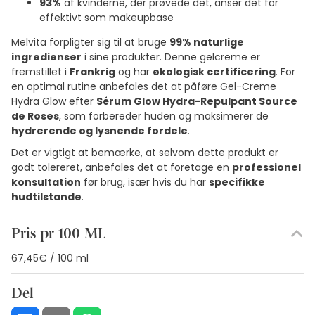
93%
af kvinderne, der prøvede det, anser det for
effektivt som makeupbase
Melvita forpligter sig til at bruge
99% naturlige
ingredienser
i sine produkter. Denne gelcreme er
fremstillet i
Frankrig
og har
økologisk certificering
. For
en optimal rutine anbefales det at påføre Gel-Creme
Hydra Glow efter
Sérum Glow Hydra-Repulpant Source
de Roses
, som forbereder huden og maksimerer de
hydrerende og lysnende fordele
.
Det er vigtigt at bemærke, at selvom dette produkt er
godt tolereret, anbefales det at foretage en
professionel
konsultation
før brug, især hvis du har
specifikke
hudtilstande
.
Pris pr 100 ML
67,45€ / 100 ml
Del