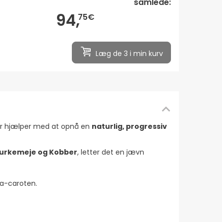
samlede:
94,
75€
Læg de 3 i min kurv
er hjælper med at opnå en
naturlig, progressiv
 Gurkemeje og Kobber
, letter det en jævn
ta-caroten.