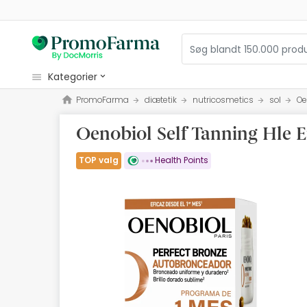
kategorier
PromoFarma
diætetik
nutricosmetics
sol
Oe
kosmetiske
Oenobiol Self Tanning Hle E
sundhed
hygiejne
TOP valg
Health Points
diætetik
Babyer og Moms
optik
Ortopædi
herbalist