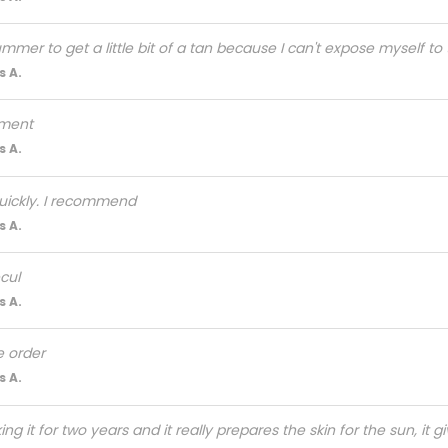
summer to get a little bit of a tan because I can't expose myself t
 A.
tment
 A.
quickly. I recommend
 A.
cul
 A.
 order
 A.
ng it for two years and it really prepares the skin for the sun, it 