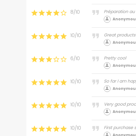
8/10
Préparation a
Anonymous
10/10
Great products
Anonymous
6/10
Pretty cool
Anonymous
10/10
So far I am hap
Anonymous
10/10
Very good produ
Anonymous
10/10
First purchase s
Anonymous