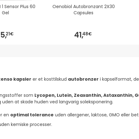
I 1 Sensor Plus 60
Oenobiol Autobronzant 2X30
Gel
Capsules
5,
41,
21€
48€
tenso kapsler
er et kosttilskud
autobronzer
i kapselformat, d
ingsstoffer som
Lycopen, Lutein, Zeaxanthin, Astaxanthin,
og uden at skade huden ved langvarig soleksponering.
er en
optimal tolerance
uden allergener, laktose, GMO eller be
n uden kemiske processer.