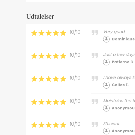
Udtalelser
10/10
Very good
Dominique
10/10
Just a few days
Patierno D.
10/10
I have always lo
Collas E.
10/10
Maintains the t
Anonymous
10/10
Efficient.
Anonymous