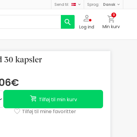
send til:
sprog:
dansk
0
Min kurv
Log ind
 30 kapsler
,06€
Tilføj til min kurv
Tilføj til mine favoritter