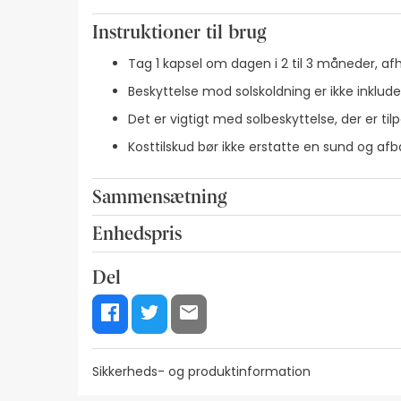
Instruktioner til brug
Tag 1 kapsel om dagen i 2 til 3 måneder, af
Beskyttelse mod solskoldning er ikke inklude
Det er vigtigt med solbeskyttelse, der er til
Kosttilskud bør ikke erstatte en sund og afb
Sammensætning
Sunflower oil (Helianthus annuus L.), gelatin, to
Enhedspris
pluvialis), glycerol monosterate (emulsifier), sor
0,60€ / Kapsler
(Tagetes erecta L.), emulsifier (sunflower lecithi
Del
Sikkerheds- og produktinformation