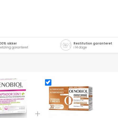
00% sikker
Restitution garanteret
etaling garanteret
i 14 dage