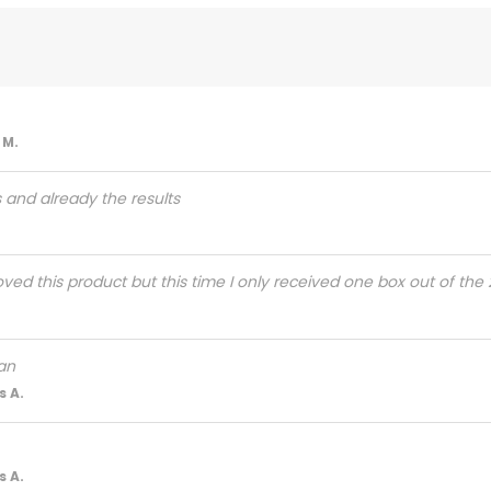
 M.
 and already the results
ved this product but this time I only received one box out of the 2
an
 A.
 A.