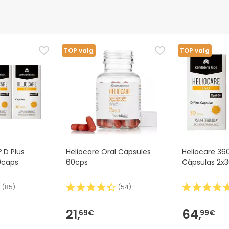
sikkerhedskode
Producentens oplysninger
Bemyndiget medarbejde
 for en afbalanceret og varieret kost samt en sund livsstil.
TOP valg
TOP valg
de kvinder, ammende mødre og børn under 14 år.
ages andre kosttilskud, der indeholder astaxanthin-æster.
sygdom eller galdeblæreproblemer, eller hvis du tager medicin e
e effekt.
 D Plus
Heliocare Oral Capsules
Heliocare 360
0caps
60cps
Cápsulas 2x
(
85
)
(
54
)
21,
64,
69€
99€