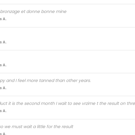
u bronzage et donne bonne mine
 A.
 A.
 A.
py and I feel more tanned than other years.
 A.
ct it is the second month I wait to see vrzime t the result on th
 A.
o we must wait a little for the result
 A.