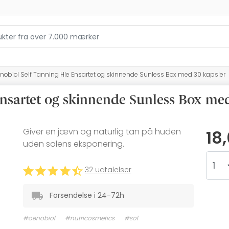
nobiol Self Tanning Hle Ensartet og skinnende Sunless Box med 30 kapsler
nsartet og skinnende Sunless Box med
Giver en jævn og naturlig tan på huden
18
uden solens eksponering.
32 udtalelser
Forsendelse i 24-72h
#oenobiol
#nutricosmetics
#sol