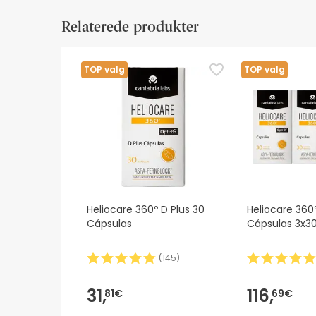
Information om etiketten
Ressourcer til visuel 
Relaterede produkter
Information om etiketten
Kosttilskud bør ikke anvendes som erstatning
TOP valg
TOP valg
Opbevares utilgængeligt for små børn.
Overskrid ikke den anbefalede dosis.
Skal ikke indtages af gravide eller ammen
Skal ikke indtages, hvis der samme dag indt
Kontakt lægen, hvis du lider af nogen lever
Et overdreven forbrug kan have en afførend
Heliocare 360º D Plus 30
Heliocare 360º
Cápsulas
Cápsulas 3x3
(
145
)
31,
116,
81€
69€