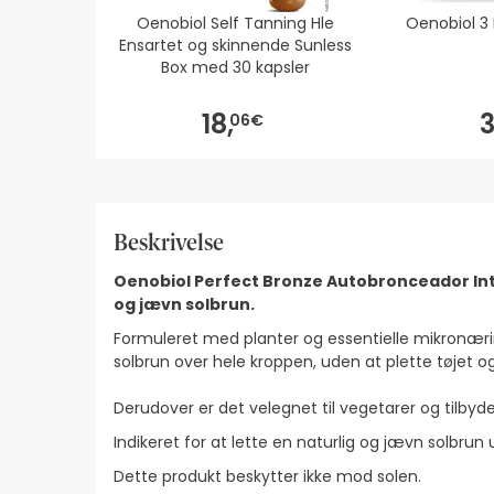
Oenobiol Self Tanning Hle
Oenobiol 3 
Ensartet og skinnende Sunless
Box med 30 kapsler
18,
3
06€
Beskrivelse
Oenobiol Perfect Bronze Autobronceador In
og jævn solbrun.
Formuleret med planter og essentielle mikronær
solbrun over hele kroppen, uden at plette tøjet 
Derudover er det velegnet til vegetarer og tilbyd
Indikeret for at lette en naturlig og jævn solbru
Dette produkt beskytter ikke mod solen.