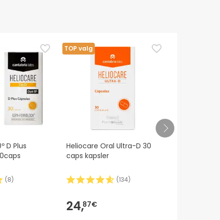
r
TOP valg
TOP valg
ller blodfortyndende midler.
º D Plus
Heliocare Oral Ultra-D 30
Heliocare ka
30caps
caps kapsler
Ultra-d 3x30
(
8
)
(
134
)
24,
85,
87€
90€