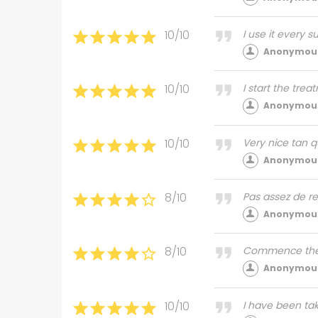
10/10
I use it every 
Anonymous
10/10
I start the trea
Anonymous
10/10
Very nice tan 
Anonymous
8/10
Pas assez de re
Anonymous
8/10
Commence the
Anonymous
10/10
I have been taki