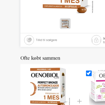
Naturlig kosmetik
Tilbud
Mærker
Bedste sælgere
1
Tillid til sælgere
b
Health Points
Ofte købt sammen