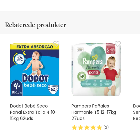
Relaterede produkter
Dodot Bebé Seco
Pampers Pañales
Do
Pañal Extra Talla 4 10-
Harmonie T5 12-17kg
Sen
15kg 62uds
27uds
Re
58
(
2
)