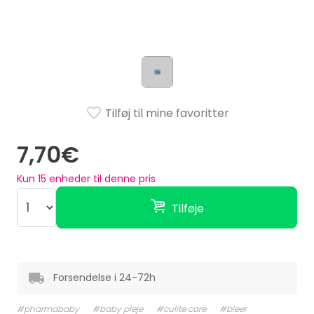
Tilføj til mine favoritter
7,70€
Kun
15
enheder til denne pris
Tilføje
Forsendelse i 24-72h
#pharmababy
#baby pleje
#culite care
#bleer