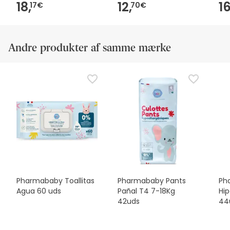
18,
12,
16
17€
70€
Andre produkter af samme mærke
Pharmababy Toallitas
Pharmababy Pants
Ph
Agua 60 uds
Pañal T4 7-18Kg
Hi
42uds
44