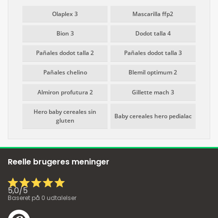
Olaplex 3
Mascarilla ffp2
Bion 3
Dodot talla 4
Pañales dodot talla 2
Pañales dodot talla 3
Pañales chelino
Blemil optimum 2
Almiron profutura 2
Gillette mach 3
Hero baby cereales sin
Baby cereales hero pedialac
gluten
Reelle brugeres meninger
5,0
/
5
Baseret på
0
udtalelser