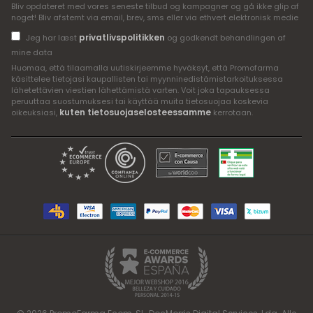
Bliv opdateret med vores seneste tilbud og kampagner og gå ikke glip af
noget! Bliv afstemt via email, brev, sms eller via ethvert elektronisk medie
privatlivspolitikken
Jeg har læst
og godkendt behandlingen af
mine data
Huomaa, että tilaamalla uutiskirjeemme hyväksyt, että Promofarma
käsittelee tietojasi kaupallisten tai myynninedistämistarkoituksessa
lähetettävien viestien lähettämistä varten. Voit joka tapauksessa
peruuttaa suostumuksesi tai käyttää muita tietosuojaa koskevia
kuten tietosuojaselosteessamme
oikeuksiasi,
kerrotaan.