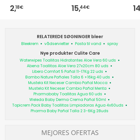
2,
15,
14
18€
44€
RELATEREDE SØGNINGER bleer
Bleekrem
vådservietter
Pasta til vand
spray
Nye produkter Culite Care
Waterwipes Toallitas Hidratantes Aloe Vera 60 uds
Abena Toallitas Aloe Vera 27x20cm 80 uds
Libero Comfort 5 Pañal 11-17Kg 22 uds
Bambo Nature Pañales Talla 6 +16kg 40 uds
Mustela Kit Neceser Cambio Pañal Mocca
Mustela Kit Neceser Cambio Pañal Menta
Pharmababy Toallitas Agua 60 uds
Weleda Baby Derma Crema Pañal 50ml
Topicrem Pack Baby Toallitas Limpiadoras Agua 4x60uds
Pharma Baby Pañal Talla 2 3-6Kg 28uds
MEJORES OFERTAS