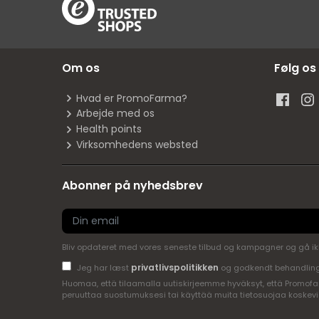
Om os
Følg os
Hvad er PromoFarma?
Arbejde med os
Health points
Virksomhedens websted
Abonner på nyhedsbrev
Bliv opdateret med vores seneste tilbud og kampagner og gå ikke 
privatlivspolitikken
Jeg har læst
og godkendt behandling
Huomaa, että tilaamalla uutiskirjeemme hyväksyt, että Promofar
peruuttaa suostumuksesi tai käyttää muita tietosuojaa koskevi