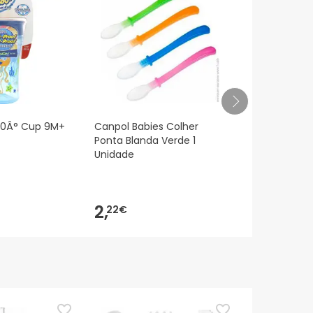
60Â° Cup 9M+
Canpol Babies Colher
Babybio Bol
Ponta Blanda Verde 1
Patates Douc
Unidade
mois 2 x 20
2,
3,
22€
44€