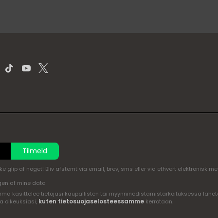
Tilmeld
glip af noget! Bliv afstemt via email, brev, sms eller via ethvert elektronisk m
en af mine data
ma käsittelee tietojasi kaupallisten tai myynninedistämistarkoituksessa lähete
kuten tietosuojaselosteessamme
a oikeuksiasi,
kerrotaan.