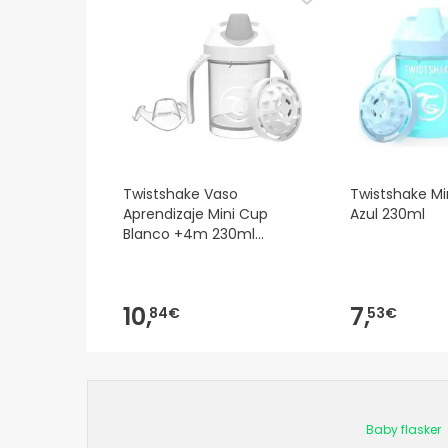
Twistshake Vaso
Twistshake Mi
Aprendizaje Mini Cup
Azul 230ml
Blanco +4m 230ml
TwistShake,
10,
7,
84€
53€
Baby flasker