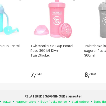
nicup Pastel
Twistshake Kid Cup Pastel
Twistshake 
Rosa 360 Ml 12+m
sugerør Past
TwistShake,
360ml
7,
6,
75€
70€
RELATEREDE SØGNINGER spisestel
patter
hagesmække
Baby flaske pensel
sterilisatorer
Baby fl