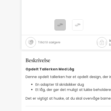
Naturlig kosmetik
Tilbud
Mærker
Bedste sælgere
1
Tillid til sælgere
b
Health Points
Beskrivelse
Opdelt Tallerken Med Låg
Denne opdelt tallerken har et opdelt design, der 
En adapter til skridsikker dug
Et låg, der gør det muligt at lukke beholder
Det er vigtigt at huske, at du skal overvåge barn