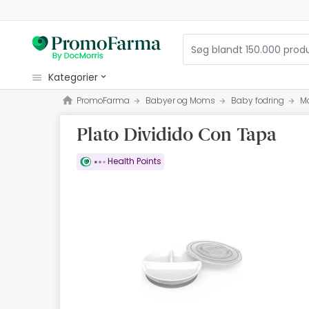
kategorier
PromoFarma
Babyer og Moms
Baby fodring
Ma
kosmetiske
Plato Dividido Con Tapa
sundhed
hygiejne
Health Points
diætetik
Babyer og Moms
optik
Ortopædi
herbalist