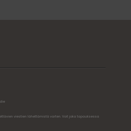
edie
ttävien viestien lähettämistä varten. Voit joka tapauksessa