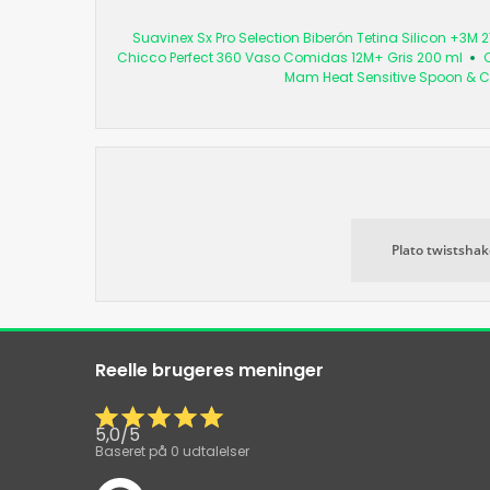
Suavinex Sx Pro Selection Biberón Tetina Silicon +3M 2
Chicco Perfect 360 Vaso Comidas 12M+ Gris 200 ml
C
Mam Heat Sensitive Spoon & C
Plato twistshak
Reelle brugeres meninger
5,0
/
5
Baseret på
0
udtalelser