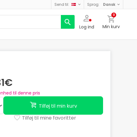
send til:
sprog:
dansk
0
Min kurv
Log ind
31€
nhed til denne pris
Tilføj til min kurv
Tilføj til mine favoritter