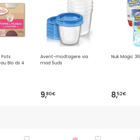
 Pots
Avent-modtagere via
Nuk Magic 3
u Bio ds 4
mad 5uds
9,
8,
80€
52€