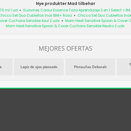
Nye produkter Mad tilbehør
70 ml 1 ud
Suavinex Colour Essence Taza Aprendizaje 3 en 1 Select +3M 
hicco Set Duo Cubiertos Inox 18M+ Rosa
Chicco Set Duo Cubiertos Inox
over Cuchara Sensible Azul 2 uds
Mam Heat Sensitive Spoon & Cover 
Mam Heat Sensitive Spoon & Cover Cuchara Sensible Neutro 2 uds
MEJORES OFERTAS
e
Lapiz de ojos plateado
Pintauñas Deborah