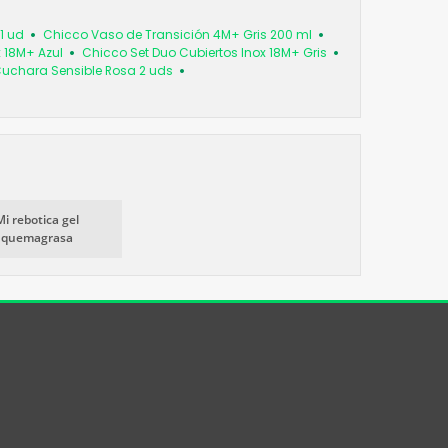
1 ud
Chicco Vaso de Transición 4M+ Gris 200 ml
 18M+ Azul
Chicco Set Duo Cubiertos Inox 18M+ Gris
Cuchara Sensible Rosa 2 uds
Mi rebotica gel
quemagrasa