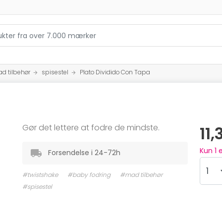
d tilbehør
spisestel
Plato Dividido Con Tapa
Gør det lettere at fodre de mindste.
11,
Kun
1
e
Forsendelse i 24-72h
#twistshake
#baby fodring
#mad tilbehør
#spisestel