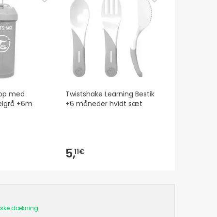
kop med
Twistshake Learning Bestik
elgrå +6m
+6 måneder hvidt sæt
5,
11€
aske dækning