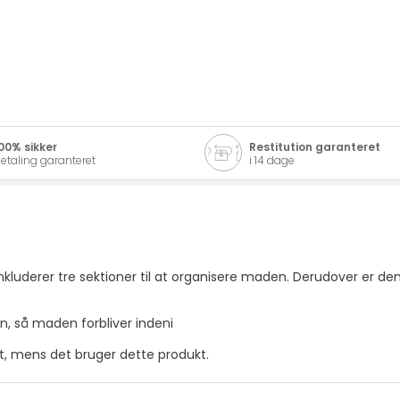
00% sikker
Restitution garanteret
etaling garanteret
i 14 dage
inkluderer tre sektioner til at organisere maden. Derudover er d
en, så maden forbliver indeni
et, mens det bruger dette produkt.