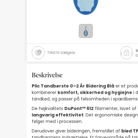
Naturlig kosmetik
Tilbud
Mærker
Bedste sælgere
1
Tillid til sælgere
b
Health Points
Beskrivelse
Plic Tandbørste 0–2 År Bidering Blå
er et produ
kombinerer
komfort, sikkerhed og hygiejne
i 
tandkød, og passer på følsomheden i spædbørn
De højkvalitets
DuPont™ 612
filamenter, lavet af 
langvarig effektivitet
. Det ergonomiske design
følger med i processen.
Derudover giver bideringen, fremstillet af
blød T
tandbørstens indsættelse. Et farveområde på 