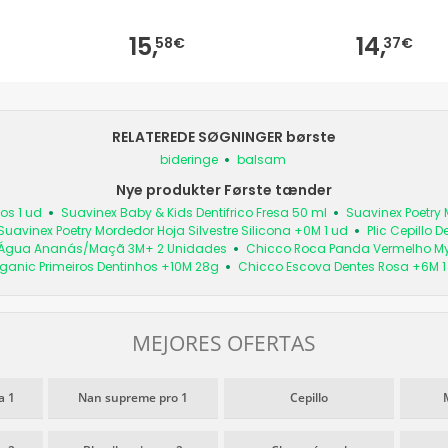
15,
14,
58€
37€
RELATEREDE SØGNINGER børste
bideringe
balsam
Nye produkter Første tænder
ños 1 ud
Suavinex Baby & Kids Dentifrico Fresa 50 ml
Suavinex Poetry
Suavinex Poetry Mordedor Hoja Silvestre Silicona +0M 1 ud
Plic Cepillo 
e Água Ananás/Maçã 3M+ 2 Unidades
Chicco Roca Panda Vermelho My
rganic Primeiros Dentinhos +10M 28g
Chicco Escova Dentes Rosa +6M 1
MEJORES OFERTAS
a 1
Nan supreme pro 1
Cepillo