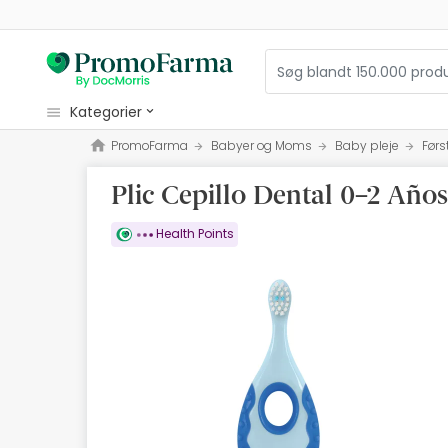
kategorier
PromoFarma
Babyer og Moms
Baby pleje
Førs
kosmetiske
Plic Cepillo Dental 0–2 Año
sundhed
hygiejne
Health Points
diætetik
Babyer og Moms
optik
Ortopædi
herbalist