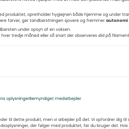
ed produktet, opretholder hygiejnen både hjemme og under tran
 flere farver, gør tandbørstningen sjovere og fremmer
autonomi
dbørsten under opsyn af en voksen.
hver tredje måned eller så snart der observeres slid på filamen
ns oplysninger
Bemyndiget medarbejder
er til dette produkt, men vi arbejder på det. Vi opfordrer dig til 
dsoplysninger, der følger med produktet, før du bruger det. Hvi