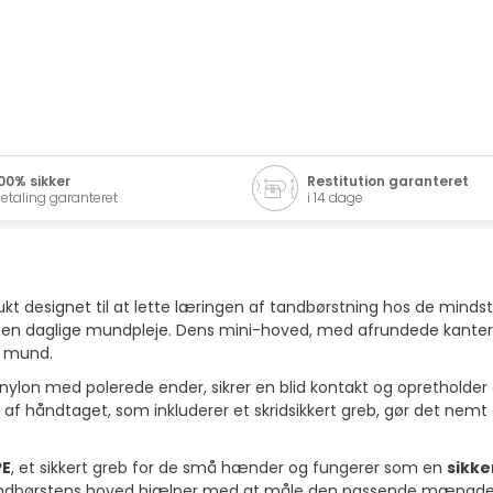
00% sikker
Restitution garanteret
etaling garanteret
i 14 dage
kt designet til at lette læringen af tandbørstning hos de mindste
den daglige mundpleje. Dens mini-hoved, med afrundede kanter
s mund.
nylon med polerede ender, sikrer en blid kontakt og opretholder der
 af håndtaget, som inkluderer et skridsikkert greb, gør det nem
PE
, et sikkert greb for de små hænder og fungerer som en
sikk
tandbørstens hoved hjælper med at måle den passende mængde