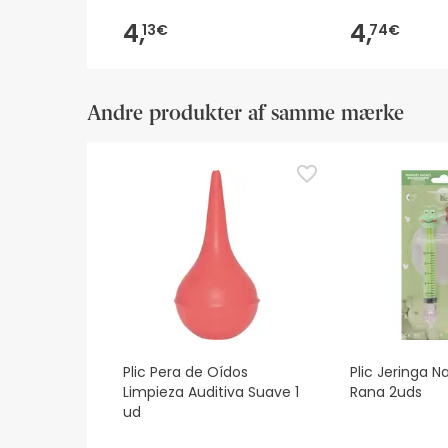
4,
4,
13€
74€
Andre produkter af samme mærke
Plic Pera de Oídos
Plic Jeringa N
Limpieza Auditiva Suave 1
Rana 2uds
ud