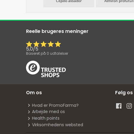
Cepillo alisador
Almiron profutur
Reelle brugeres meninger
5,0
/
5
Baseret på
0
udtalelser
Om os
Følg os
Hvad er PromoFarma?
Arbejde med os
Health points
Virksomhedens websted