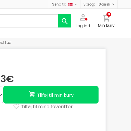
send til:
sprog:
dansk
0
Min kurv
Log ind
ul 1 ud
03€
Tilføj til min kurv
Tilføj til mine favoritter