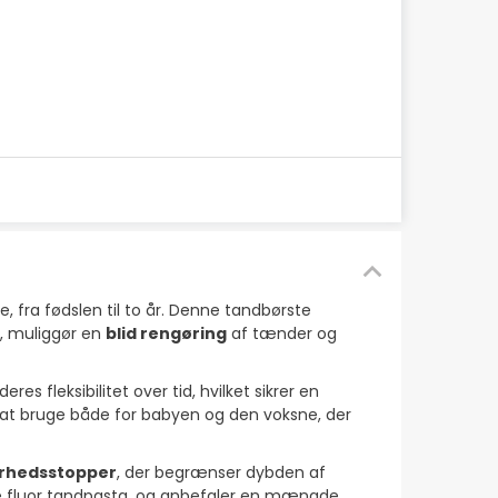
, fra fødslen til to år. Denne tandbørste
, muliggør en
blid rengøring
af tænder og
es fleksibilitet over tid, hvilket sikrer en
t at bruge både for babyen og den voksne, der
erhedsstopper
, der begrænser dybden af
 fluor tandpasta, og anbefaler en mængde