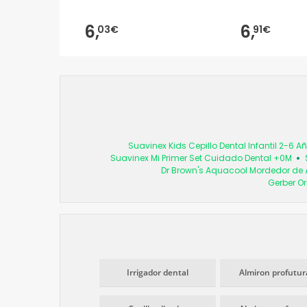
6,
6,
03€
91€
Suavinex Kids Cepillo Dental Infantil 2-6 A
Suavinex Mi Primer Set Cuidado Dental +0M
Dr Brown's Aquacool Mordedor d
Gerber O
Irrigador dental
Almiron profutur