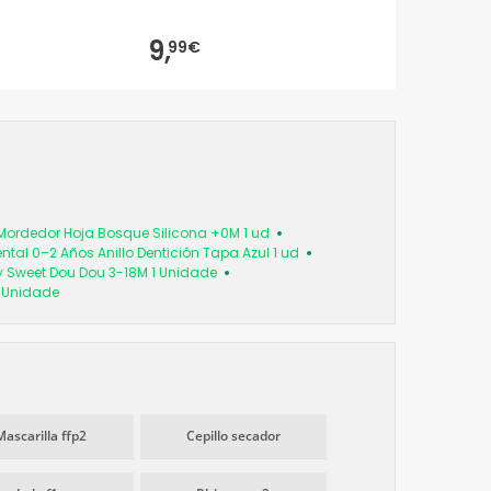
9,
99€
 Mordedor Hoja Bosque Silicona +0M 1 ud
Dental 0–2 Años Anillo Dentición Tapa Azul 1 ud
 Sweet Dou Dou 3-18M 1 Unidade
 Unidade
Mascarilla ffp2
Cepillo secador