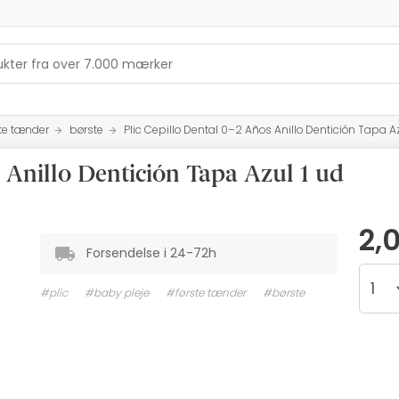
te tænder
børste
Plic Cepillo Dental 0–2 Años Anillo Dentición Tapa Az
s Anillo Dentición Tapa Azul 1 ud
2,
Forsendelse i 24-72h
#plic
#baby pleje
#første tænder
#børste