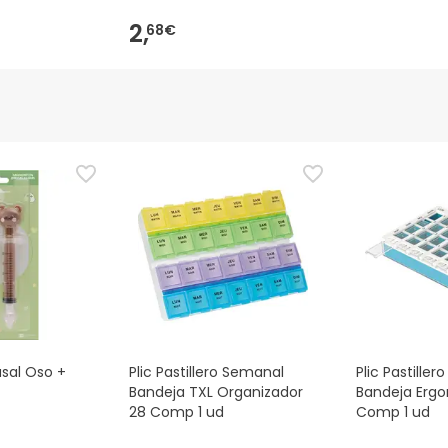
2,
68€
asal Oso +
Plic Pastillero Semanal
Plic Pastille
Bandeja TXL Organizador
Bandeja Erg
28 Comp 1 ud
Comp 1 ud