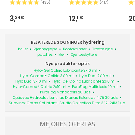
(
435
)
(
417
)
3,
12,
2
24€
11€
RELATEREDE SØGNINGER hydrering
briller
Øjenhygiejne
Kontaktlinser
Trætte øjne
patches
klør
Øjenbeskyttere
Nye produkter optik
Hylo-Gel Colirio Lubricante 3x10 ml
Hylo-Comod® Colirio 3x10 ml
Hylo Dual 2x10 ml
Hylo Dual 3x10 ml
Hylo-Gel Colirio Lubricante 2x10 ml
Hylo-Comod® Colirio 2x10 ml
PuroFlog Multidosis 10 ml
PuroFlog Monodosis 20 uds
Opticvue Hydroplus Lentillas Diarias Esféricas 4 75 30 uds
Suavinex Gafas Sol Infantil Studio Collection Filtro 3 12-24M 1 ud
MEJORES OFERTAS