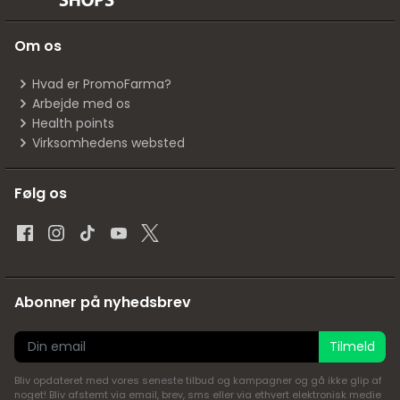
Om os
Hvad er PromoFarma?
Arbejde med os
Health points
Virksomhedens websted
Følg os
Abonner på nyhedsbrev
Tilmeld
Bliv opdateret med vores seneste tilbud og kampagner og gå ikke glip af
noget! Bliv afstemt via email, brev, sms eller via ethvert elektronisk medie