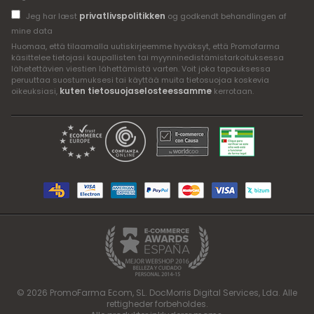
privatlivspolitikken
Jeg har læst
og godkendt behandlingen af
mine data
Huomaa, että tilaamalla uutiskirjeemme hyväksyt, että Promofarma
käsittelee tietojasi kaupallisten tai myynninedistämistarkoituksessa
lähetettävien viestien lähettämistä varten. Voit joka tapauksessa
peruuttaa suostumuksesi tai käyttää muita tietosuojaa koskevia
kuten tietosuojaselosteessamme
oikeuksiasi,
kerrotaan.
© 2026 PromoFarma Ecom, SL. DocMorris Digital Services, Lda. Alle
rettigheder forbeholdes.