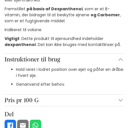
eller øjentræthed.
Fremstillet
på basis af Dexpanthenol
, som er et B-
vitamin, der bidrager til at beskytte øjnene
og Carbomer
,
som er et fugtgivende middel.
Indikeret til voksne.
Vigtigt
: Dette produkt til øjensundhed indeholder
dexpanthenol
. Det kan ikke bruges med kontaktlinser på.
Instruktioner til brug
Hold røret i lodret position over øjet og påfør en dråbe
i hvert øje.
Genanvend efter behov.
Pris pr 100 G
137,78€ / 100 g
Del