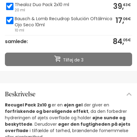
39,
Thealoz Duo Pack 2x10 ml
43€
20 ml
17,
Bausch & Lomb Recudrop Solución Oftálmica
06€
Ojo Seco 10ml
10 ml
84,
05€
samlede:
Tilføj de 3
Beskrivelse
Recugel Pack 2x10 g
er en
øjen gel
der giver en
forfriskende og beroligende effekt
, da den forbedrer
hydreringen af øjets overflade og holder
øjne sunde og
beskyttede
. Derudover
øger den fugtigheden på øjets
overflade
i tilfælde af tørhed, brændende fornemmelse