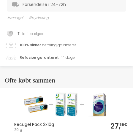
Forsendelse i 24-72h
#recugel
#hydrering
Tillid til sælgere
100% sikker
betaling garanteret
Refusion garanteret
i 14 dage
Ofte købt sammen
27,
Recugel Pack 2x10g
56€
20 g