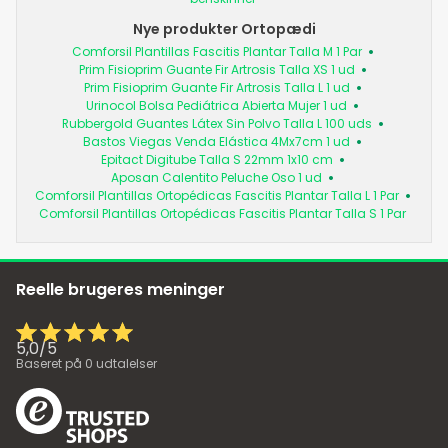
Nye produkter Ortopædi
Comforsil Plantillas Fascitis Plantar Talla M 1 Par
Prim Fisioprim Guante Fir Artrosis Talla XS 1 ud
Prim Fisioprim Guante Fir Artrosis Talla L 1 ud
Urinocol Bolsa Pediátrica Abierta Mujer 1 ud
Rubbergold Guantes Látex Sin Polvo Talla L 100 uds
Bastos Viegas Venda Elástica 4Mx7cm 1 ud
Epitact Digitube Talla S 22mm 1x10 cm
Aposan Calentito Peluche Oso 1 ud
Comforsil Plantillas Ortopédicas Fascitis Plantar Talla L 1 Par
Comforsil Plantillas Ortopédicas Fascitis Plantar Talla S 1 Par
Reelle brugeres meninger
5,0
/
5
Baseret på
0
udtalelser