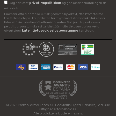
privatlivspolitikken
Jeg har læst
og godkendt behandlingen af
mine data
Huomaa, että tilaamalla uutiskirjeemme hyväksyt, että Promofarma
käsittelee tietojasi kaupallisten tai myynninedistämistarkoituksessa
lähetettävien viestien lähettämistä varten. Voit joka tapauksessa
peruuttaa suostumuksesi tai käyttää muita tietosuojaa koskevia
kuten tietosuojaselosteessamme
oikeuksiasi,
kerrotaan.
© 2026 PromoFarma Ecom, SL. DocMorris Digital Services, Lda. Alle
rettigheder forbeholdes.
Alle produkter inkluderer moms.