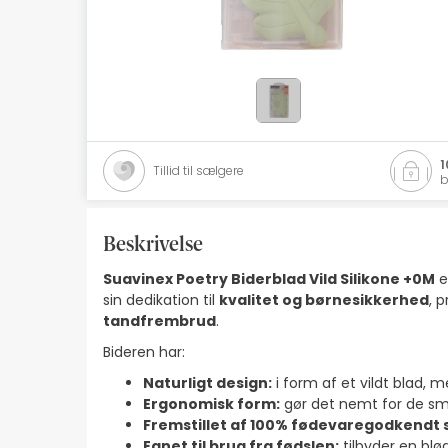
Naturlig kosmetik
Tilbud
Mærker
Bedste sælgere
1
Tillid til sælgere
b
Health Points
Beskrivelse
Suavinex Poetry Biderblad Vild Silikone +0M
e
sin dedikation til
kvalitet og børnesikkerhed
, 
tandfrembrud
.
Bideren har:
Naturligt design:
i form af et vildt blad,
Ergonomisk form:
gør det nemt for de små
Fremstillet af 100% fødevaregodkendt s
Egnet til brug fra fødslen:
tilbyder en blø