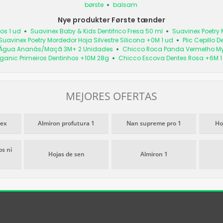
børste
balsam
Nye produkter Første tænder
ños 1 ud
Suavinex Baby & Kids Dentifrico Fresa 50 ml
Suavinex Poetry
Suavinex Poetry Mordedor Hoja Silvestre Silicona +0M 1 ud
Plic Cepillo 
e Água Ananás/Maçã 3M+ 2 Unidades
Chicco Roca Panda Vermelho My
rganic Primeiros Dentinhos +10M 28g
Chicco Escova Dentes Rosa +6M 1
MEJORES OFERTAS
nex
Almiron profutura 1
Nan supreme pro 1
Ho
s ni
Hojas de sen
Almiron 1