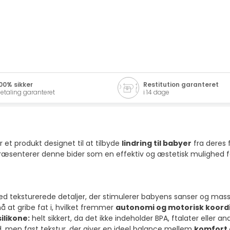
00% sikker
Restitution garanteret
etaling garanteret
i 14 dage
r et produkt designet til at tilbyde
lindring til babyer
fra deres 
præsenterer denne bider som en effektiv og æstetisk mulighed fo
 med teksturerede detaljer, der stimulerer babyens sanser og ma
 at gribe fat i, hvilket fremmer
autonomi og motorisk koord
ilikone:
helt sikkert, da det ikke indeholder BPA, ftalater eller an
d, men fast tekstur, der giver en ideel balance mellem
komfort 