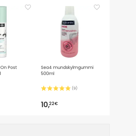
 On Post
Sea4 mundskylmgummi
l
500ml
(
9
)
10,
22€