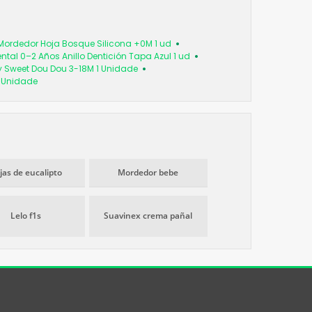
 Mordedor Hoja Bosque Silicona +0M 1 ud
Dental 0–2 Años Anillo Dentición Tapa Azul 1 ud
 Sweet Dou Dou 3-18M 1 Unidade
 Unidade
jas de eucalipto
Mordedor bebe
Lelo f1s
Suavinex crema pañal