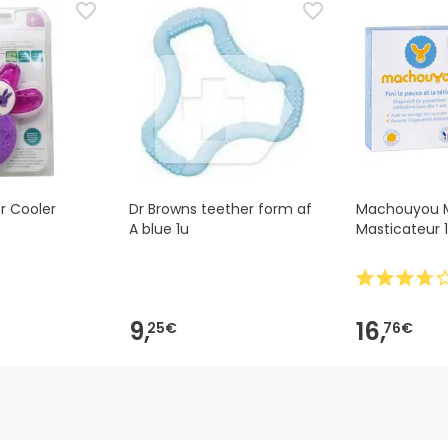
dsoplysninger, der følger med produktet, før du bruger det. Hvi
, kan du også returnere det ved at følge vores
vilkår og betingel
 Cooler
Dr Browns teether form af
Machouyou 
A blue 1u
Masticateur 1
9,
16,
25€
76€