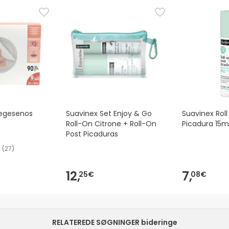
tegesenos
Suavinex Set Enjoy & Go
Suavinex Roll
Roll-On Citrone + Roll-On
Picadura 15m
Post Picaduras
(
27
)
12,
7,
25€
08€
RELATEREDE SØGNINGER bideringe