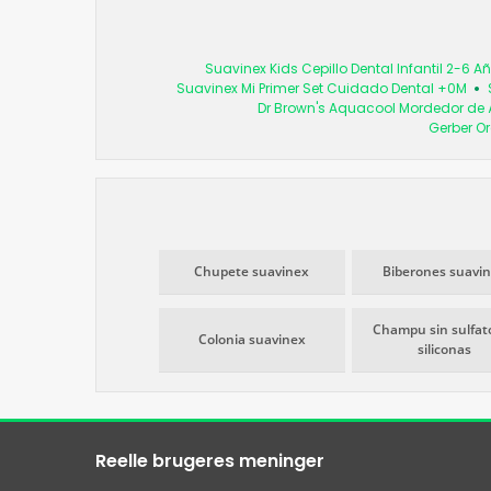
Suavinex Kids Cepillo Dental Infantil 2-6 A
Suavinex Mi Primer Set Cuidado Dental +0M
Dr Brown's Aquacool Mordedor d
Gerber O
Chupete suavinex
Biberones suavi
Champu sin sulfato
Colonia suavinex
siliconas
Reelle brugeres meninger