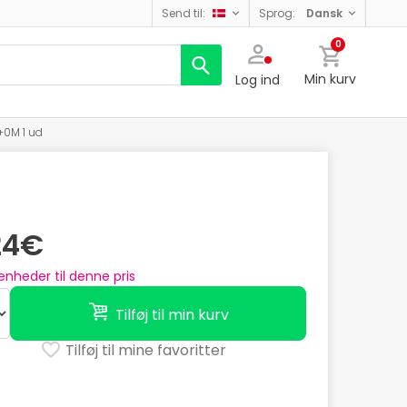
send til:
sprog:
dansk
0
Min kurv
Log ind
+0M 1 ud
24€
enheder til denne pris
Tilføj til min kurv
Tilføj til mine favoritter