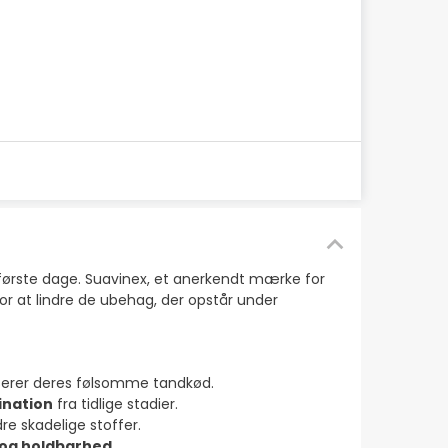
første dage. Suavinex, et anerkendt mærke for
r at lindre de ubehag, der opstår under
sserer deres følsomme tandkød.
ination
fra tidlige stadier.
dre skadelige stoffer.
og holdbarhed
.