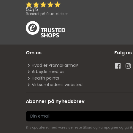
5,0
/
5
Baseret på
0
udtalelser
Om os
Følg os
Hvad er PromoFarma?
Arbejde med os
Health points
Virksomhedens websted
Abonner på nyhedsbrev
Bliv opdateret med vores seneste tilbud og kampagner og gå ikke 