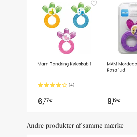
mellemtiden anbefaler vi, at du læser de sikkerhe
velkommen til at kontakte os. Hvis du ønsker det
Mam Tandring Køleskab 1
MAM Mordedor
Rosa 1ud
(
4
)
6,
9,
77€
19€
Andre produkter af samme mærke