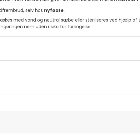
andfrembrud, selv hos
nyfødte
.
askes med vand og neutral sæbe eller steriliseres ved hjælp af 
ngøringen nem uden risiko for forringelse.
ns oplysninger
Bemyndiget medarbejder
er til dette produkt, men vi arbejder på det. Vi opfordrer dig til 