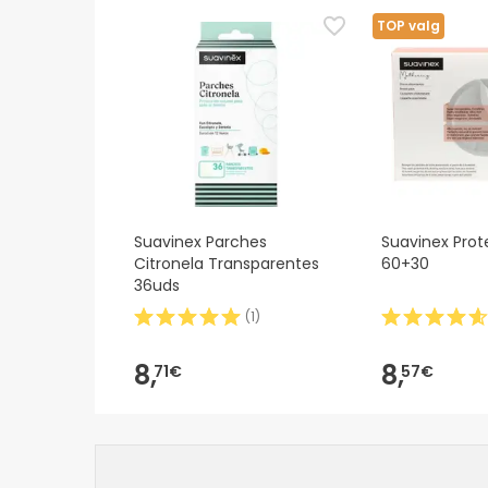
TOP valg
Suavinex Parches
Suavinex Pro
Citronela Transparentes
60+30
36uds
(
1
)
8,
8,
71€
57€