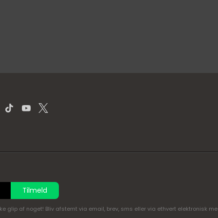
Tilmeld
glip af noget! Bliv afstemt via email, brev, sms eller via ethvert elektronisk m