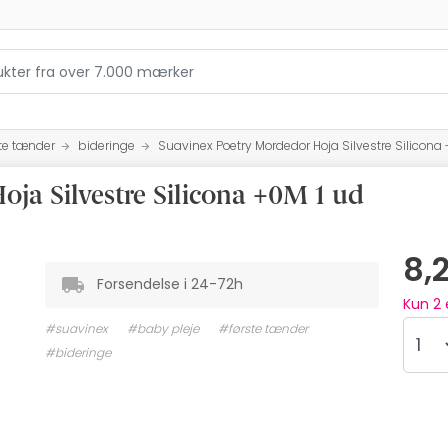
te tænder
bideringe
Suavinex Poetry Mordedor Hoja Silvestre Silicona 
ja Silvestre Silicona +0M 1 ud
8,
Forsendelse i 24-72h
Kun
2
#suavinex
#baby pleje
#første tænder
#bideringe