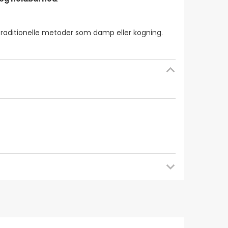
traditionelle metoder som damp eller kogning.
at tjekke tilbage senere for opdateringer. I