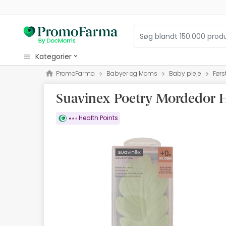
kategorier
PromoFarma
Babyer og Moms
Baby pleje
Førs
kosmetiske
Suavinex Poetry Mordedor Ho
sundhed
hygiejne
Health Points
diætetik
Babyer og Moms
optik
Ortopædi
herbalist