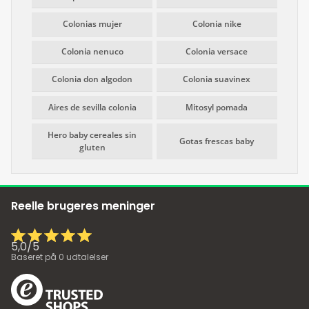
Colonias mujer
Colonia nike
Colonia nenuco
Colonia versace
Colonia don algodon
Colonia suavinex
Aires de sevilla colonia
Mitosyl pomada
Hero baby cereales sin
Gotas frescas baby
gluten
Reelle brugeres meninger
5,0
/
5
Baseret på
0
udtalelser