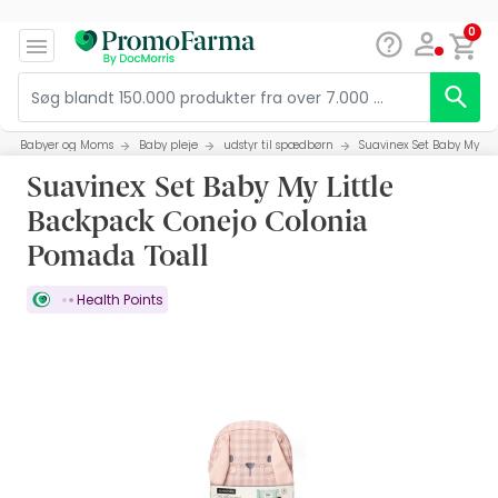
0
Babyer og Moms
Baby pleje
udstyr til spædbørn
Suavinex Set Baby My Li
Suavinex Set Baby My Little
Backpack Conejo Colonia
Pomada Toall
Health Points