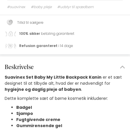
#suavinex
#baby pleje
#udstyr til spædbørn
Tillid til sælgere
100% sikker
betaling garanteret
Refusion garanteret
i 14 dage
Beskrivelse
Suavinex Set Baby My Little Backpack Kanin
er et sæt
designet til at tilbyde alt, hvad der er nødvendigt for
hygiejne og daglig pleje af babyen
.
Dette komplette sæt af børne kosmetik inkluderer:
Badgel
Sjampo
Fugtgivende creme
Gummirensende gel