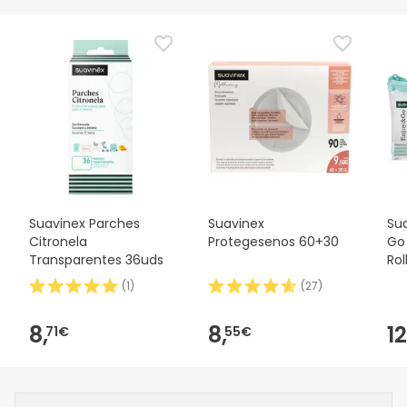
Suavinex Parches
Suavinex
Sua
Citronela
Protegesenos 60+30
Go 
Transparentes 36uds
Rol
(
1
)
(
27
)
8,
8,
12
71€
55€