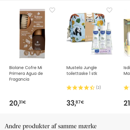
Biolane Cofre Mi
Mustela Jungle
Isd
Primera Agua de
toilettaske 1 stk
Max
Fragancia
(
2
)
20,
33,
21
31€
87€
Andre produkter af samme mærke