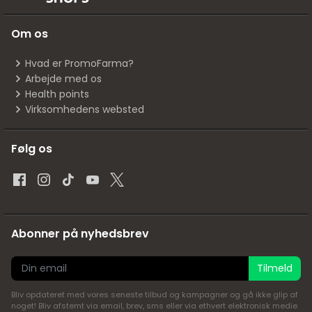
Om os
Hvad er PromoFarma?
Arbejde med os
Health points
Virksomhedens websted
Følg os
Abonner på nyhedsbrev
Tilmeld
Bliv opdateret med vores seneste tilbud og kampagner og gå ikke glip af
noget! Bliv afstemt via email, brev, sms eller via ethvert elektronisk medie