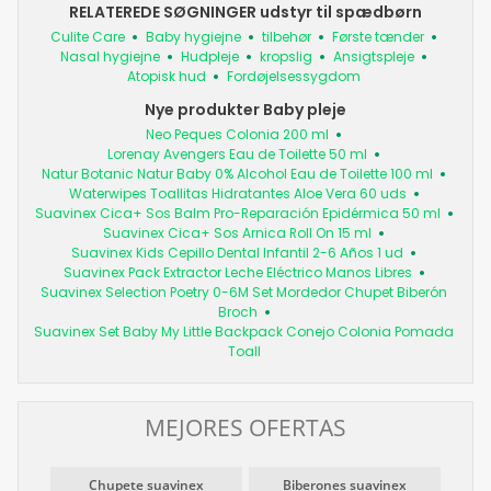
RELATEREDE SØGNINGER udstyr til spædbørn
Culite Care
Baby hygiejne
tilbehør
Første tænder
Nasal hygiejne
Hudpleje
kropslig
Ansigtspleje
Atopisk hud
Fordøjelsessygdom
Nye produkter Baby pleje
Neo Peques Colonia 200 ml
Lorenay Avengers Eau de Toilette 50 ml
Natur Botanic Natur Baby 0% Alcohol Eau de Toilette 100 ml
Waterwipes Toallitas Hidratantes Aloe Vera 60 uds
Suavinex Cica+ Sos Balm Pro-Reparación Epidérmica 50 ml
Suavinex Cica+ Sos Arnica Roll On 15 ml
Suavinex Kids Cepillo Dental Infantil 2-6 Años 1 ud
Suavinex Pack Extractor Leche Eléctrico Manos Libres
Suavinex Selection Poetry 0-6M Set Mordedor Chupet Biberón
Broch
Suavinex Set Baby My Little Backpack Conejo Colonia Pomada
Toall
MEJORES OFERTAS
Chupete suavinex
Biberones suavinex