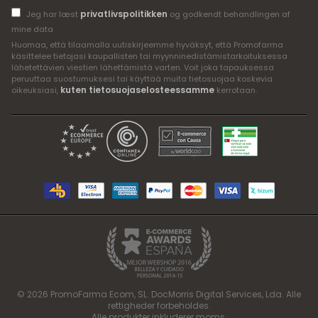
privatlivspolitikken
Jeg har læst
og godkendt behandlingen af
mine data
Huomaa, että tilaamalla uutiskirjeemme hyväksyt, että Promofarma
käsittelee tietojasi kaupallisten tai myynninedistämistarkoituksessa
lähetettävien viestien lähettämistä varten. Voit joka tapauksessa
peruuttaa suostumuksesi tai käyttää muita tietosuojaa koskevia
kuten tietosuojaselosteessamme
oikeuksiasi,
kerrotaan.
© 2026 PromoFarma Ecom, SL. DocMorris Digital Services, Lda. Alle
rettigheder forbeholdes.
Alle produkter inkluderer moms.