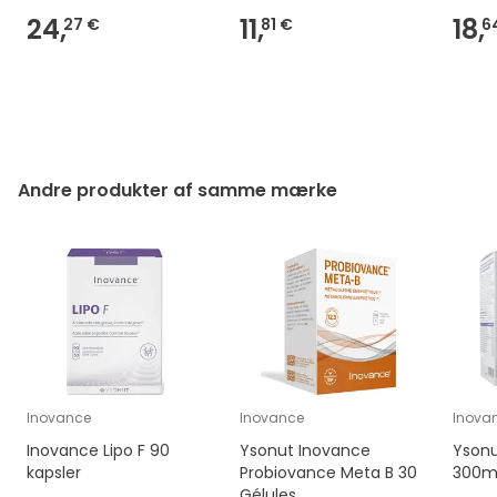
24,
11,
18,
27 €
81 €
6
Andre produkter af samme mærke
Inovance
Inovance
Inova
Inovance Lipo F 90
Ysonut Inovance
Yson
kapsler
Probiovance Meta B 30
300m
Gélules