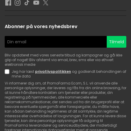
Abonner på vores nyhedsbrev
Tilmeld
Bliv opdateret med vores seneste tilbud og kampagner og gå ikke
glip af noget! Bliv afstemt via email, brev, sms eller via ethvert
elektronisk medie
Jeg har læst
privatlivspolitikken
og godkendt behandlingen af
mine data
Vi informerer dig om, at PromoFarma Ecom, S.L. vil anvende alle
personlige oplysninger, der leveres og fås fra din online browsing, for
at kunne håndtere kontrakten om tjenester eller produkter, din
registrering på hjemmesiden, alle kommercielle eller
reklamekommunikationer, der sendes ud fra din brugerprofil eller at
besvare eventuelle spørgsmål eller forespørgsler, du måtte have,
kan sådan behandling legitimeres af dit samtykke, din legitime
interesse eller overholdelse af lovgivningen. For at kunne levere disse
tjenester, kan dine personlige oplysninger få adgang til
PromoFarma leverandører og serviceudbydere, der midlertidigt
foretager internationale dataoverførsler med et passende