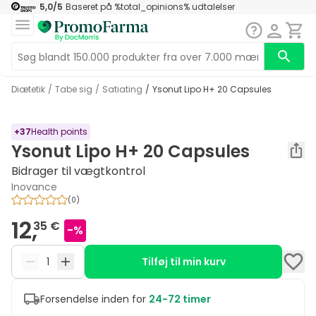
5,0
/5
Baseret på
%total_opinions%
udtalelser
diætetik
/
Tabe sig
/
satiating
/
Ysonut Lipo H+ 20 Capsules
+
37
Health points
Ysonut Lipo H+ 20 Capsules
Bidrager til vægtkontrol
Inovance
(
0
)
12,
35 €
-
%
Tilføj til min kurv
Forsendelse inden for
24-72 timer