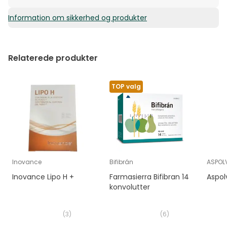
Information om sikkerhed og produkter
0,62€ / Kapsler
Relaterede produkter
TOP valg
Inovance
Bifibrán
ASPOL
Inovance Lipo H +
Farmasierra Bifibran 14
Aspol
konvolutter
(
3
)
(
6
)