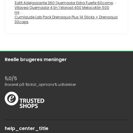
Eafit Adelgazante 360 Quemador Extra Fuerte 60comp
Vitavea Quemador 4 En 1 Morosil 400 Melocotón 500
ml
Cumlaude Lab Pack Drenaqua Plus 14 Sticks + Drenaqua
30caps
Reelle brugeres meninger
5,0
/5
Baseret på
%total_opinions%
udtalelser
help_center_title