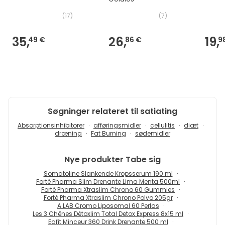
(
17
)
(
7
)
35,
26,
19,
49 €
86 €
9
Søgninger relateret til satiating
Absorptionsinhibitorer
afføringsmidler
cellulitis
diæt
dræning
Fat Burning
sødemidler
Nye produkter
Tabe sig
Somatoline Slankende Kropsserum 190 ml
Forté Pharma Slim Drenante Lima Menta 500ml
Forté Pharma Xtraslim Chrono 60 Gummies
Forté Pharma Xtraslim Chrono Polvo 205gr
A LAB Cromo Liposomal 60 Perlas
Les 3 Chênes Détoxlim Total Detox Express 8x15 ml
Eafit Minceur 360 Drink Drenante 500 ml