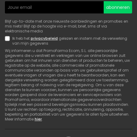
abonneren
Blijf up-to-date met onze nieuwste aanbiedingen en promoties en
mis niets! Blijf op de hoogte via e-mail, brief, sms of via
elektronische media
Ik heb het
privacybeleid
gelezen en instem met de verwerking
van mijn gegevens
Wij informeren u dat PromoFarma Ecom, S.L. alle persoonlijke
gegevens die u verstrekt en verkregen van uw online browsen zult
gebruiken om het inhuren van diensten of producten te beheren, uw
registratie op de website, alle commerciële of promotionele
communicatie verzonden op basis van uw gebruikersprofiel of om
eventuele vragen of vragen die u heeft te beantwoorden, kan een
dergelijke verwerking worden gelegitimeerd door uw toestemming,
legitiem belang of naleving van de regelgeving. Om u van deze
diensten te kunnen voorzien, kunnen uw persoonlijke gegevens
worden geopend door de leveranciers en serviceproviders van
PromoFarma, waardoor internationale gegevensoverdrachten
tijdelijk met een passend beveiligingsniveau kunnen plaatsvinden.
U kunt uw rechten op toegang, rectificatie, annulering, oppositie,
beperking en portabiliteit van uw gegevens te allen tijde uitoefenen.
Meer informatie
hier
.