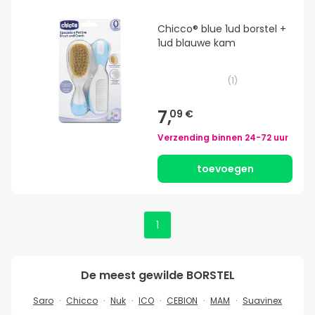
Chicco® blue 1ud borstel +
1ud blauwe kam
(
1
)
7,
09 €
Verzending binnen
24-72 uur
toevoegen
1
De meest gewilde
BORSTEL
Saro
Chicco
Nuk
ICO
CEBION
MAM
Suavinex