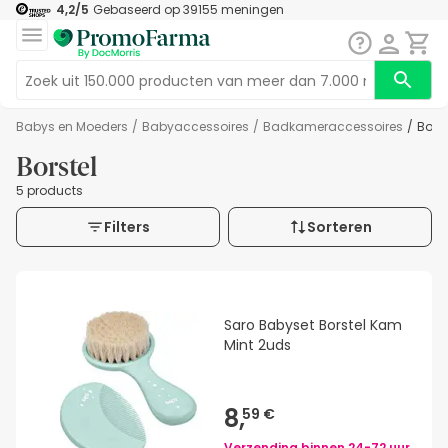
4,2
/5
Gebaseerd op
39155
meningen
Babys en Moeders
/
Babyaccessoires
/
Badkameraccessoires
/
Bors
Borstel
5 products
Filters
Sorteren
Saro Babyset Borstel Kam
Mint 2uds
8,
59 €
Verzending binnen
24-72 uur