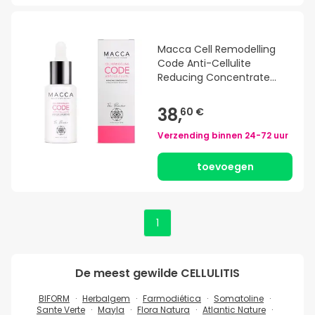
Macca Cell Remodelling
Code Anti-Cellulite
Reducing Concentrate
40ml
38,
60 €
Verzending binnen
24-72 uur
toevoegen
1
De meest gewilde
CELLULITIS
BIFORM
Herbalgem
Farmodiética
Somatoline
Sante Verte
Mayla
Flora Natura
Atlantic Nature