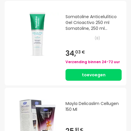
Somatoline Anticelulítico
Gel Crioactivo 250 ml
Somatoline, 250 ml
(Código PF )
(
8
)
34,
03 €
Verzending binnen
24-72 uur
toevoegen
Mayla Delicaslim Cellugen
150 Ml
25,
91 €