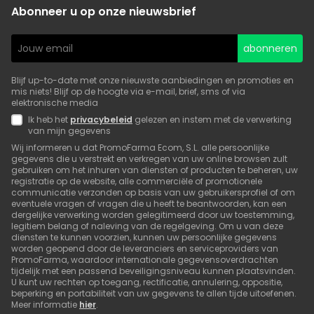
Abonneer u op onze nieuwsbrief
abonneren
Blijf up-to-date met onze nieuwste aanbiedingen en promoties en
mis niets! Blijf op de hoogte via e-mail, brief, sms of via
elektronische media
Ik heb het
privacybeleid
gelezen en instem met de verwerking
van mijn gegevens
Wij informeren u dat PromoFarma Ecom, S.L. alle persoonlijke
gegevens die u verstrekt en verkregen van uw online browsen zult
gebruiken om het inhuren van diensten of producten te beheren, uw
registratie op de website, alle commerciële of promotionele
communicatie verzonden op basis van uw gebruikersprofiel of om
eventuele vragen of vragen die u heeft te beantwoorden, kan een
dergelijke verwerking worden gelegitimeerd door uw toestemming,
legitiem belang of naleving van de regelgeving. Om u van deze
diensten te kunnen voorzien, kunnen uw persoonlijke gegevens
worden geopend door de leveranciers en serviceproviders van
PromoFarma, waardoor internationale gegevensoverdrachten
tijdelijk met een passend beveiligingsniveau kunnen plaatsvinden.
U kunt uw rechten op toegang, rectificatie, annulering, oppositie,
beperking en portabiliteit van uw gegevens te allen tijde uitoefenen.
Meer informatie
hier
.