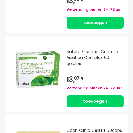
13,
Verzending binnen
24-72 uur
toevoegen
Nature Essential Centella
Asiatica Complex 60
gélules
13,
07 €
Verzending binnen
24-72 uur
toevoegen
Goah Clinic Cellulit 60caps