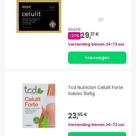
(
2
)
40,27€
29,
21 €
-
27
%
Verzending binnen
24-72 uur
toevoegen
Tcd Nutricion Celulit Forte
Sobres 15x6g
23,
65 €
Verzending binnen
24-72 uur