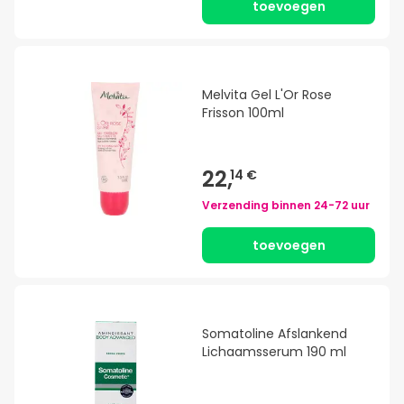
toevoegen
Melvita Gel L'Or Rose
Frisson 100ml
22,
14 €
Verzending binnen
24-72 uur
toevoegen
Somatoline Afslankend
Lichaamsserum 190 ml