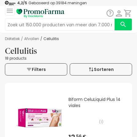
4,2
/5
Gebaseerd op
39184
meningen
Diëtetiek
/
Afvallen
/
Cellulitis
Cellulitis
18 products
Filters
Sorteren
Biform CeluLiquid Plus 14
viales
(
1
)
56 €