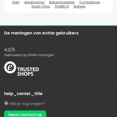
Sidn
Arkopharma
Nature Essential
Tcd Nutricion
Goah Clinic
PLAMECA
Nutreov
De meningen van echte gebruikers
4,2
/5
Gebaseerd op
39184
meningen
help_center_title
Heb je nog vragen?
Neem contact op