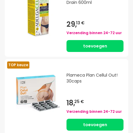
Drain 600ml
29,
13 €
Verzending binnen
24-72 uur
toevoegen
TOP keuze
Plameca Plan Cellul Out!
30caps
18,
25 €
Verzending binnen
24-72 uur
toevoegen