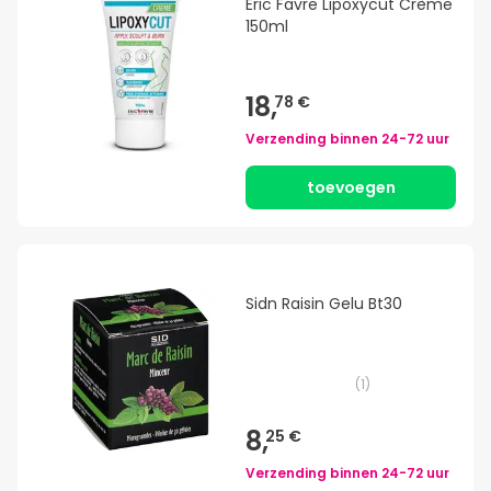
Eric Favre Lipoxycut Crème
150ml
18,
78 €
Verzending binnen
24-72 uur
toevoegen
Sidn Raisin Gelu Bt30
(
1
)
8,
25 €
Verzending binnen
24-72 uur