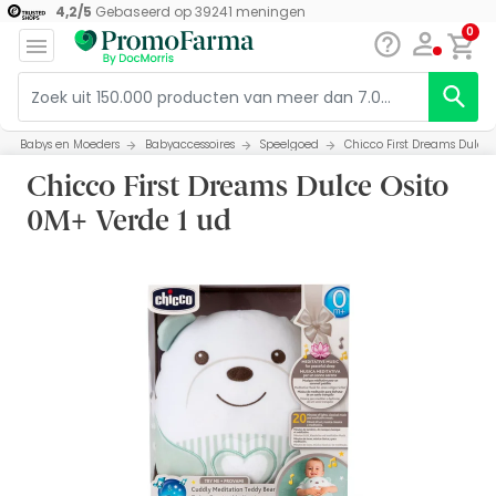
4,2
/
5
Gebaseerd op
39241
meningen
0
Babys en Moeders
Babyaccessoires
Speelgoed
Chicco First Dreams Dulce 
Chicco First Dreams Dulce Osito
0M+ Verde 1 ud