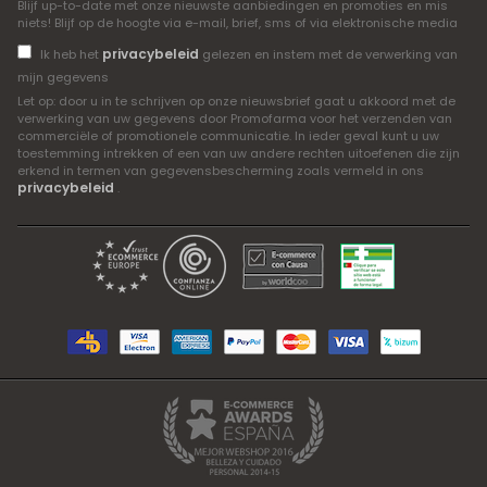
Blijf up-to-date met onze nieuwste aanbiedingen en promoties en mis
niets! Blijf op de hoogte via e-mail, brief, sms of via elektronische media
privacybeleid
Ik heb het
gelezen en instem met de verwerking van
mijn gegevens
Let op: door u in te schrijven op onze nieuwsbrief gaat u akkoord met de
verwerking van uw gegevens door Promofarma voor het verzenden van
commerciële of promotionele communicatie. In ieder geval kunt u uw
toestemming intrekken of een van uw andere rechten uitoefenen die zijn
erkend in termen van gegevensbescherming zoals vermeld in ons
privacybeleid
.