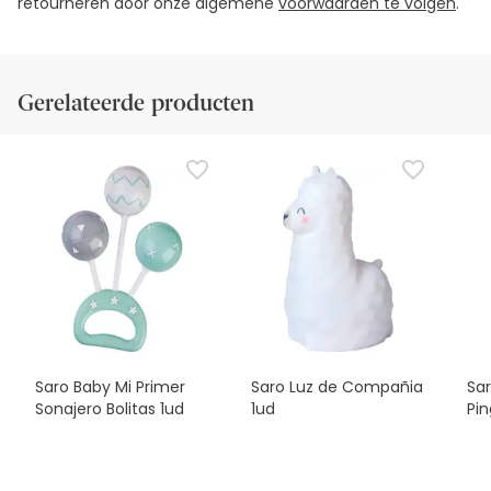
retourneren door onze algemene
voorwaarden te volgen
.
Gerelateerde producten
Saro Baby Mi Primer
Saro Luz de Compañia
Sa
Sonajero Bolitas 1ud
1ud
Pin