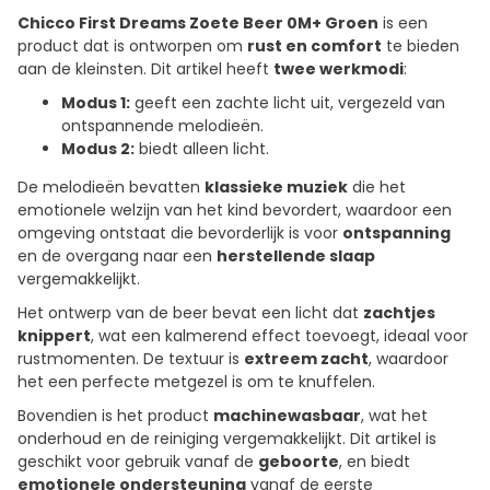
Chicco First Dreams Zoete Beer 0M+ Groen
is een
product dat is ontworpen om
rust en comfort
te bieden
aan de kleinsten. Dit artikel heeft
twee werkmodi
:
Modus 1:
geeft een zachte licht uit, vergezeld van
ontspannende melodieën.
Modus 2:
biedt alleen licht.
De melodieën bevatten
klassieke muziek
die het
emotionele welzijn van het kind bevordert, waardoor een
omgeving ontstaat die bevorderlijk is voor
ontspanning
en de overgang naar een
herstellende slaap
vergemakkelijkt.
Het ontwerp van de beer bevat een licht dat
zachtjes
knippert
, wat een kalmerend effect toevoegt, ideaal voor
rustmomenten. De textuur is
extreem zacht
, waardoor
het een perfecte metgezel is om te knuffelen.
Bovendien is het product
machinewasbaar
, wat het
onderhoud en de reiniging vergemakkelijkt. Dit artikel is
geschikt voor gebruik vanaf de
geboorte
, en biedt
emotionele ondersteuning
vanaf de eerste