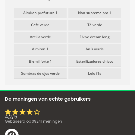
Almiron profutura 1
Nan supreme pro 1
Cafe verde
Té verde
Arcilla verde
Elvive dream long
Almiron 1
Anís verde
Blemil forte 1
Esterilizadores chicco
Sombras de ojos verde
Lelo f1s
De meningen van echte gebruikers
4,2
/
5
Gebaseerd op
39241
meningen