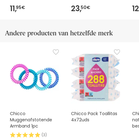
11,
23,
12
95€
50€
Andere producten van hetzelfde merk
Chicco
Chicco Pack Toallitas
Ch
Muggenafstotende
4x72uds
nat
Armband 1pc
be
(
3
)