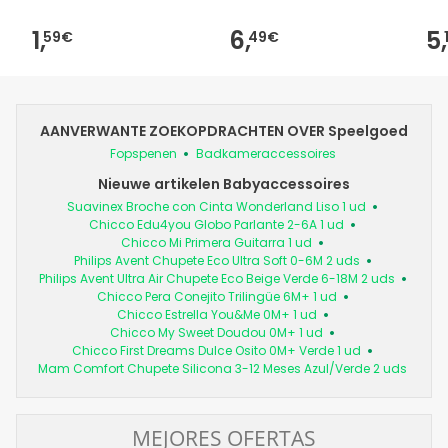
1,
6,
5,
59€
49€
AANVERWANTE ZOEKOPDRACHTEN OVER Speelgoed
Fopspenen
Badkameraccessoires
Nieuwe artikelen Babyaccessoires
Suavinex Broche con Cinta Wonderland Liso 1 ud
Chicco Edu4you Globo Parlante 2-6A 1 ud
Chicco Mi Primera Guitarra 1 ud
Philips Avent Chupete Eco Ultra Soft 0-6M 2 uds
Philips Avent Ultra Air Chupete Eco Beige Verde 6-18M 2 uds
Chicco Pera Conejito Trilingüe 6M+ 1 ud
Chicco Estrella You&Me 0M+ 1 ud
Chicco My Sweet Doudou 0M+ 1 ud
Chicco First Dreams Dulce Osito 0M+ Verde 1 ud
Mam Comfort Chupete Silicona 3-12 Meses Azul/Verde 2 uds
MEJORES OFERTAS