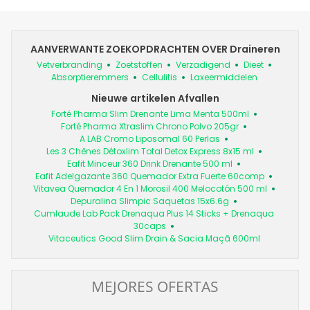
AANVERWANTE ZOEKOPDRACHTEN OVER Draineren
Vetverbranding
Zoetstoffen
Verzadigend
Dieet
Absorptieremmers
Cellulitis
Laxeermiddelen
Nieuwe artikelen Afvallen
Forté Pharma Slim Drenante Lima Menta 500ml
Forté Pharma Xtraslim Chrono Polvo 205gr
A LAB Cromo Liposomal 60 Perlas
Les 3 Chênes Détoxlim Total Detox Express 8x15 ml
Eafit Minceur 360 Drink Drenante 500 ml
Eafit Adelgazante 360 Quemador Extra Fuerte 60comp
Vitavea Quemador 4 En 1 Morosil 400 Melocotón 500 ml
Depuralina Slimpic Saquetas 15x6.6g
Cumlaude Lab Pack Drenaqua Plus 14 Sticks + Drenaqua
30caps
Vitaceutics Good Slim Drain & Sacia Maçã 600ml
MEJORES OFERTAS