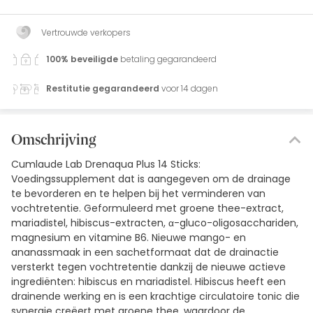
Vertrouwde verkopers
100% beveiligde
betaling gegarandeerd
Restitutie gegarandeerd
voor 14 dagen
Omschrijving
Cumlaude Lab Drenaqua Plus 14 Sticks:
Voedingssupplement dat is aangegeven om de drainage
te bevorderen en te helpen bij het verminderen van
vochtretentie. Geformuleerd met groene thee-extract,
mariadistel, hibiscus-extracten, α-gluco-oligosacchariden,
magnesium en vitamine B6. Nieuwe mango- en
ananassmaak in een sachetformaat dat de drainactie
versterkt tegen vochtretentie dankzij de nieuwe actieve
ingrediënten: hibiscus en mariadistel. Hibiscus heeft een
drainende werking en is een krachtige circulatoire tonic die
synergie creëert met groene thee, waardoor de