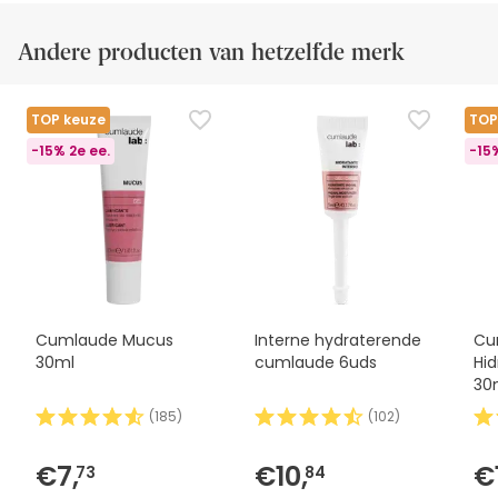
Andere producten van hetzelfde merk
TOP keuze
TOP
-15% 2e ee.
-15%
Cumlaude Mucus
Interne hydraterende
Cu
30ml
cumlaude 6uds
Hid
30
(
185
)
(
102
)
€7,
€10,
€
73
84