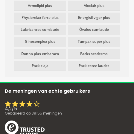
Armolipid plus
Aloclair plus
Physiorelax forte plus
Energisil vigor plus
Lubricantes cumlaude
Óvulos cumlaude
Ginecomplex plus
Tampax super plus
Donna plus embarazo
Packs sesderma
Pack ziaja
Pack estee lauder
De meningen van echte gebruikers
4,2
/
5
Gebaseerd op
39155
meningen