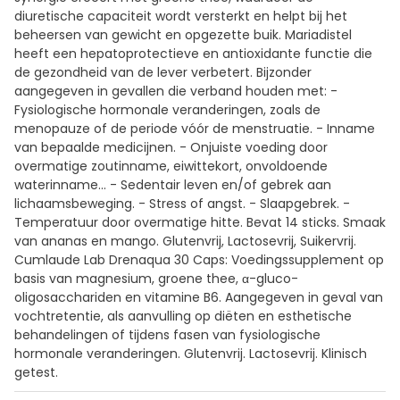
diuretische capaciteit wordt versterkt en helpt bij het
beheersen van gewicht en opgezette buik. Mariadistel
heeft een hepatoprotectieve en antioxidante functie die
de gezondheid van de lever verbetert. Bijzonder
aangegeven in gevallen die verband houden met: -
Fysiologische hormonale veranderingen, zoals de
menopauze of de periode vóór de menstruatie. - Inname
van bepaalde medicijnen. - Onjuiste voeding door
overmatige zoutinname, eiwittekort, onvoldoende
waterinname… - Sedentair leven en/of gebrek aan
lichaamsbeweging. - Stress of angst. - Slaapgebrek. -
Temperatuur door overmatige hitte. Bevat 14 sticks. Smaak
van ananas en mango. Glutenvrij, Lactosevrij, Suikervrij.
Cumlaude Lab Drenaqua 30 Caps: Voedingssupplement op
basis van magnesium, groene thee, α-gluco-
oligosacchariden en vitamine B6. Aangegeven in geval van
vochtretentie, als aanvulling op diëten en esthetische
behandelingen of tijdens fasen van fysiologische
hormonale veranderingen. Glutenvrij. Lactosevrij. Klinisch
getest.