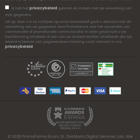
privacybeleid
Ik heb het
gelezen en instem met de verwerking van
mijn gegevens
Let op: door u in te schrijven op onze nieuwsbrief gaat u akkoord met de
verwerking van uw gegevens door Promofarma voor het verzenden van
commerciële of promotionele communicatie. In ieder geval kunt u uw
toestemming intrekken of een van uw andere rechten uitoefenen die zijn
erkend in termen van gegevensbescherming zoals vermeld in ons
privacybeleid
.
© 2026 PromoFarma Ecom, SL. DocMorris Digital Services, Lda. Alle