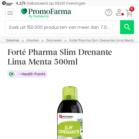
4,2
/
5
Gebaseerd op
39241
meningen
0
Diëtetiek
Afvallen
Draineren
Forté Pharma Slim Drenante Lima Menta 5
Forté Pharma Slim Drenante
Lima Menta 500ml
Health Points