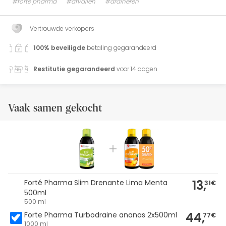
#forte pharma
#afvallen
#draineren
Vertrouwde verkopers
100% beveiligde
betaling gegarandeerd
Restitutie gegarandeerd
voor 14 dagen
Vaak samen gekocht
13,
Forté Pharma Slim Drenante Lima Menta
31€
500ml
500 ml
44,
Forte Pharma Turbodraine ananas 2x500ml
77€
1000 ml