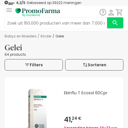
4,2
/5
Gebaseerd op
39222
meningen
Babys en Moeders
/
Kinder
/
Gelei
Gelei
64 products
Filters
Sorteren
Ekinflu T Ecosol 60Cpr
41,
24 €
Verzending binnen
24-72 uur