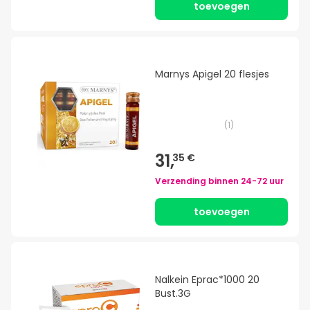
toevoegen
Marnys Apigel 20 flesjes
(
1
)
31,
35 €
Verzending binnen
24-72 uur
toevoegen
Nalkein Eprac*1000 20
Bust.3G