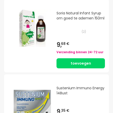
Soria Natural Infant Syrup
om goed te ademen 150ml
(
2
)
9,
68 €
Verzending binnen
24-72 uur
toevoegen
Sustenium Immuno Energy
14Bust
9,
35 €