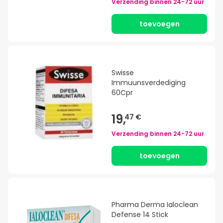
Verzending binnen
24-72 uur
toevoegen
Swisse
Immuunsverdediging
60Cpr
19,
47 €
Verzending binnen
24-72 uur
toevoegen
Pharma Derma Ialoclean
Defense 14 Stick