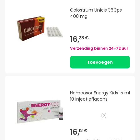
Colostrum Unicis 36Cps
400 mg
16,
28 €
Verzending binnen
24-72 uur
toevoegen
Homeosor Energy Kids 15 ml
10 injectieflacons
(
2
)
16,
12 €