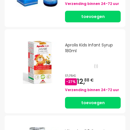
Verzending binnen
24-72 uur
toevoegen
Aprolis Kids Infant Syrup
180ml
(
1
)
17,75€
12,
88 €
-
27
%
Verzending binnen
24-72 uur
toevoegen