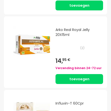
toevoegen
Arko Real Royal Jelly
20X15ml
(
2
)
14,
95 €
Verzending binnen
24-72 uur
toevoegen
Influvin-T 60Cpr