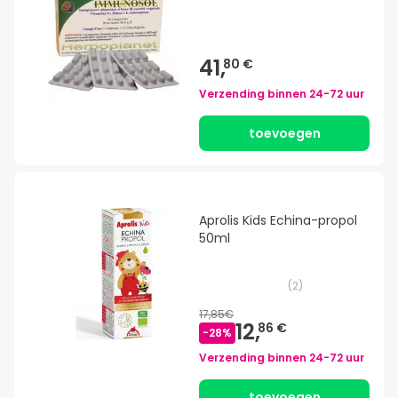
41,
80 €
Verzending binnen
24-72 uur
toevoegen
Aprolis Kids Echina-propol
50ml
(
2
)
17,85€
12,
86 €
-
28
%
Verzending binnen
24-72 uur
toevoegen