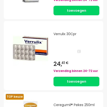
toevoegen
Verrulix 30Cpr
(
1
)
24,
41 €
Verzending binnen
24-72 uur
toevoegen
TOP keuze
Ceregumil® Pekes 250ml