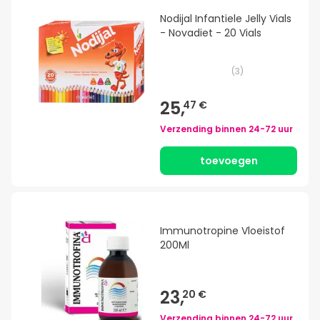
Nodijal Infantiele Jelly Vials
- Novadiet - 20 Vials
(
3
)
25,
47 €
Verzending binnen
24-72 uur
toevoegen
Immunotropine Vloeistof
200Ml
23,
20 €
Verzending binnen
24-72 uur