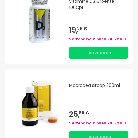
Vitamine D3 Groente
100Cpr
19,
26 €
Verzending binnen
24-72 uur
toevoegen
Macrocea siroop 300ml
25,
85 €
Verzending binnen
24-72 uur
toevoegen