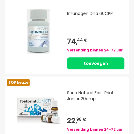
Imunogen Dna 60CPR
74,
44 €
Verzending binnen
24-72 uur
toevoegen
TOP keuze
Soria Natural Fost Print
Junior 20amp
22,
98 €
Verzending binnen
24-72 uur