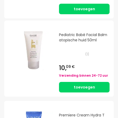
toevoegen
Pediatric Babé Facial Balm
atopische huid 50ml
(
1
)
10,
09 €
Verzending binnen
24-72 uur
toevoegen
Premiere Cream Hydra T