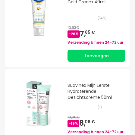
Cold Cream 40ml
(
146
)
10,93€
7,
85 €
-
28
%
Verzending binnen
24-72 uur
toevoegen
Suavinex Mijn Eerste
Hydraterende
Gezichtscrème 50ml
(
1
)
10,00€
8,
09 €
-
19
%
Verzending binnen
24-72 uur