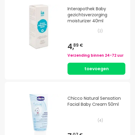
Interapothek Baby
gezichtsverzorging
moisturizer 40ml
(
2
)
4,
89 €
Verzending binnen
24-72 uur
toevoegen
Chicco Natural Sensation
Facial Baby Cream 50ml
(
4
)
07 €