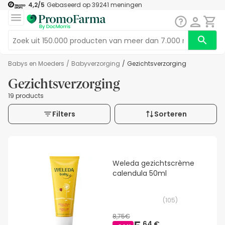
4,2
/5
Gebaseerd op
39241
meningen
Babys en Moeders
/
Babyverzorging
/
Gezichtsverzorging
Gezichtsverzorging
19 products
Filters
Sorteren
Weleda gezichtscrème
calendula 50ml
(
105
)
8,75€
64 €