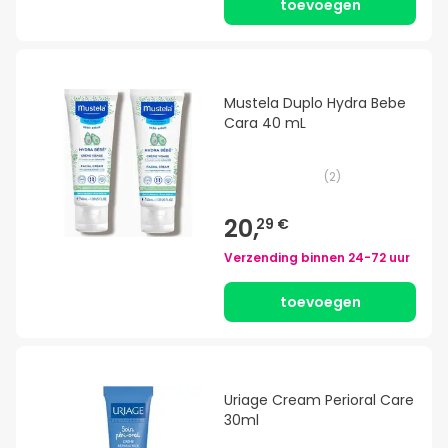
toevoegen
Mustela Duplo Hydra Bebe
Cara 40 mL
(
2
)
20,
29 €
Verzending binnen
24-72 uur
toevoegen
Uriage Cream Perioral Care
30ml