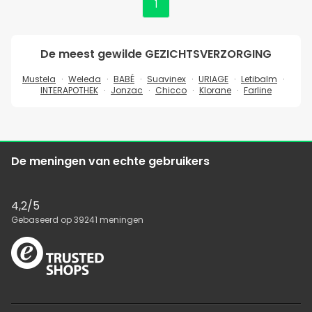
1
De meest gewilde
GEZICHTSVERZORGING
Mustela
Weleda
BABÉ
Suavinex
URIAGE
Letibalm
INTERAPOTHEK
Jonzac
Chicco
Klorane
Farline
De meningen van echte gebruikers
4,2
/5
Gebaseerd op
39241
meningen