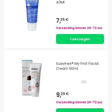
40Ml
7,
25 €
Verzending binnen
24-72 uur
toevoegen
Suavinex® My First Facial
Cream 50ml
(
15
)
9,
29 €
Verzending binnen
24-72 uur