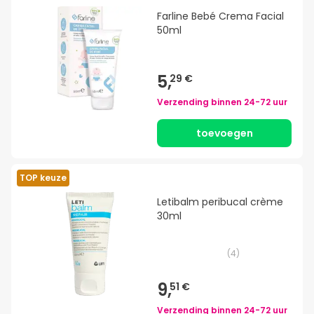
Farline Bebé Crema Facial
50ml
5,
29 €
Verzending binnen
24-72 uur
toevoegen
TOP keuze
Letibalm peribucal crème
30ml
(
4
)
9,
51 €
Verzending binnen
24-72 uur