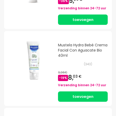
5,
-
36
%
Verzending binnen
24-72 uur
toevoegen
Mustela Hydra Bebé Crema
Facial Con Aguacate Bio
40ml
(
343
)
9,96€
8,
03 €
-
19
%
Verzending binnen
24-72 uur
toevoegen