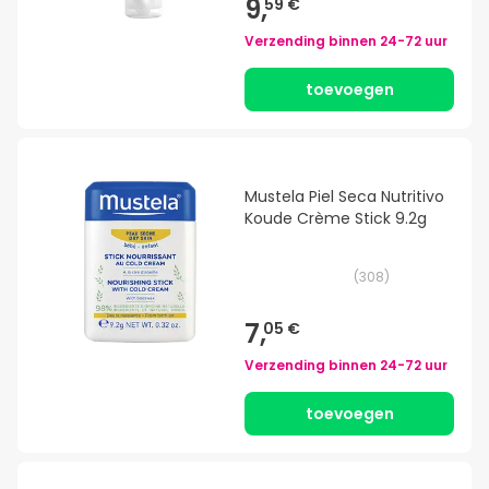
9,
59 €
Verzending binnen
24-72 uur
toevoegen
Mustela Piel Seca Nutritivo
Koude Crème Stick 9.2g
(
308
)
7,
05 €
Verzending binnen
24-72 uur
toevoegen