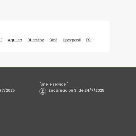
F
Aquilea
BHealthy
Bio3
Lipograsil
ESI
"
Snelle service
"
/7/2025
Encarnacion S.
de
24/7/2025