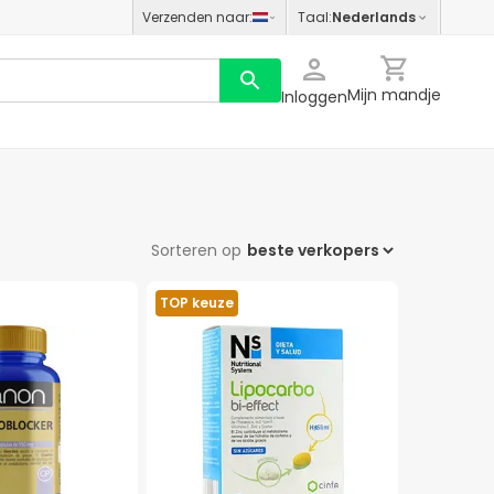
Verzenden naar
:
Taal
:
Nederlands
Mijn mandje
Inloggen
Sorteren op
TOP keuze