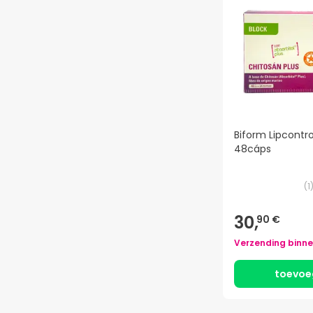
Biform Lipcontro
48cáps
(
1
30,
90 €
Verzending binn
toevoe