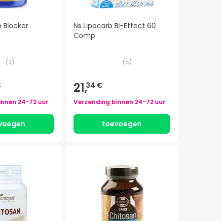
 Blocker
Ns Lipocarb Bi-Effect 60
Comp
(
2
)
(
5
)
21,
€
34 €
innen
24-72 uur
Verzending binnen
24-72 uur
voegen
toevoegen