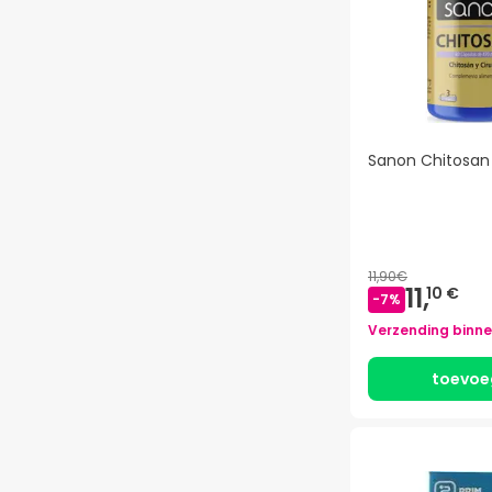
Sanon Chitosan
11,90€
11,
10 €
-
7
%
Verzending binn
toevoe