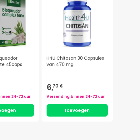
oqueador
H4U Chitosan 30 Capsules
te 45caps
van 470 mg
6,
70 €
innen
24-72 uur
Verzending binnen
24-72 uur
voegen
toevoegen