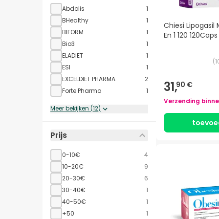
Abdolis
1
BHealthy
1
Chiesi Lipogasil
BIFORM
1
En 1 120 120Caps
Bio3
1
ELADIET
1
(
1
ESI
1
EXCELDIET PHARMA
2
31,
90 €
Forte Pharma
1
Verzending binn
Meer bekijken
(
12
)
toevoe
Prijs
0-10€
4
10-20€
9
20-30€
6
30-40€
1
40-50€
1
+50
1