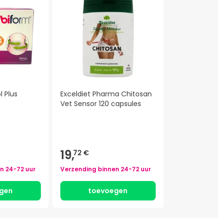
l Plus
Exceldiet Pharma Chitosan
Vet Sensor 120 capsules
)
19,
72 €
en
24-72 uur
Verzending binnen
24-72 uur
gen
toevoegen