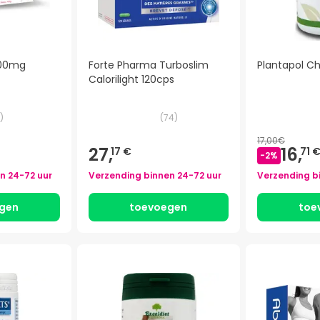
500mg
Forte Pharma Turboslim
Plantapol C
Calorilight 120cps
)
(
74
)
17,00€
27,
16,
17 €
71 
-
2
%
en
24-72 uur
Verzending binnen
24-72 uur
Verzending b
gen
toevoegen
toe