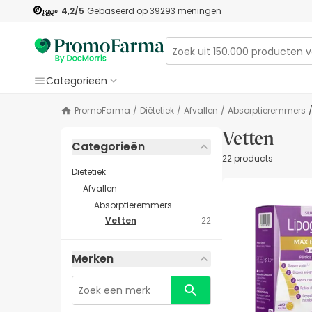
4,2
/5
Gebaseerd op
39293
meningen
Categorieën
PromoFarma
/
Diëtetiek
/
Afvallen
/
Absorptieremmers
Vetten
Categorieën
22 products
Diëtetiek
Afvallen
Absorptieremmers
Vetten
22
Merken