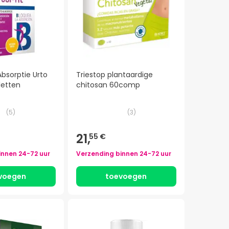
 Absorptie Urto
Triestop plantaardige
letten
chitosan 60comp
(
5
)
(
3
)
21,
55 €
innen
24-72 uur
Verzending binnen
24-72 uur
voegen
toevoegen