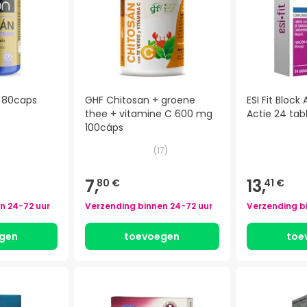
 80caps
GHF Chitosan + groene
ESI Fit Block
thee + vitamine C 600 mg
Actie 24 tab
100cáps
(
17
)
7,
13,
80 €
41 €
en
24-72 uur
Verzending binnen
24-72 uur
Verzending b
gen
toevoegen
toe