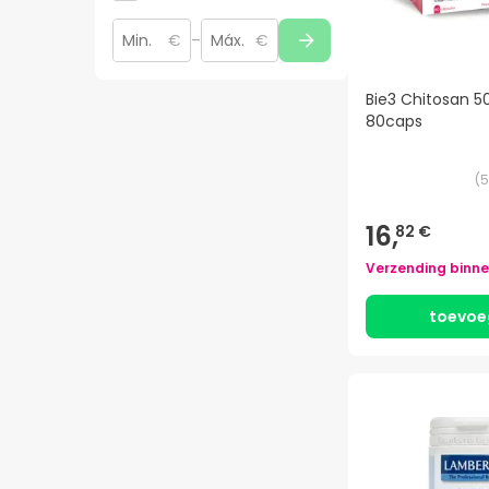
€
–
€
Bie3 Chitosan 
80caps
(
5
16,
82 €
Verzending binn
toevoe