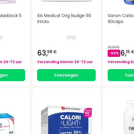
 Maxblock 5
Xls Medical Orig Nudge 90
Sanon Carbo
Sticks
90cáps
0
)
(
175
)
19,90€
63,
6,
98 €
15 
-
69
%
en
24-72 uur
Verzending binnen
24-72 uur
Verzending b
gen
toevoegen
toe