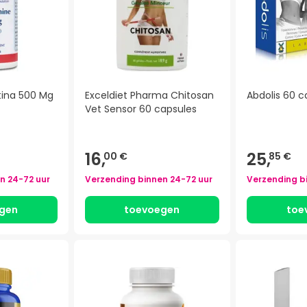
tina 500 Mg
Exceldiet Pharma Chitosan
Abdolis 60 c
Vet Sensor 60 capsules
16,
25,
00 €
85 €
en
24-72 uur
Verzending binnen
24-72 uur
Verzending b
gen
toevoegen
toe