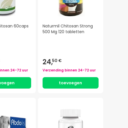
hitosan 60caps
Naturmil Chitosan Strong
500 Mg 120 tabletten
24,
€
50 €
innen
24-72 uur
Verzending binnen
24-72 uur
voegen
toevoegen