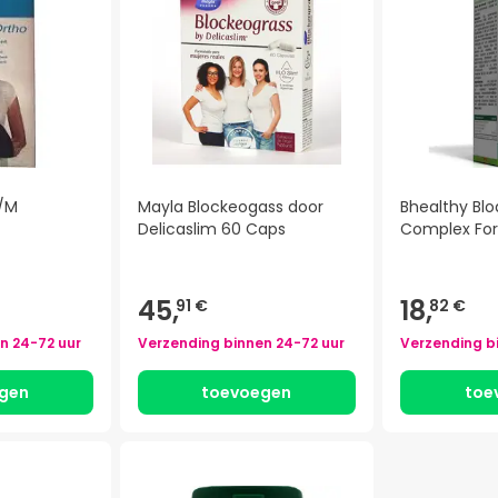
S/M
Mayla Blockeogass door
Bhealthy Bl
Delicaslim 60 Caps
Complex For
45,
18,
91 €
82 €
en
24-72 uur
Verzending binnen
24-72 uur
Verzending b
gen
toevoegen
toe