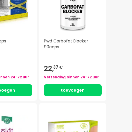
aps
Pwd Carbofat Blocker
90caps
22,
37 €
innen
24-72 uur
Verzending binnen
24-72 uur
voegen
toevoegen