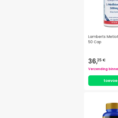
Lamberts Metio
50 Cap
36,
25 €
Verzending binn
toevoe