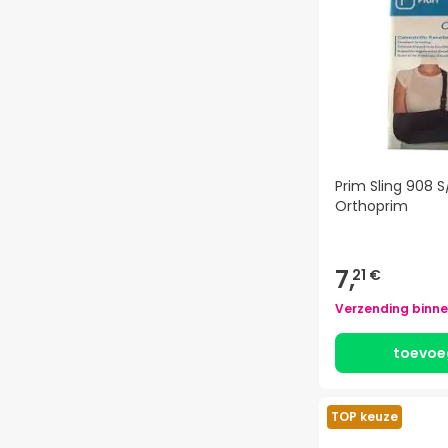
Prim Sling 908 
Orthoprim
7,
21 €
Verzending binn
toevoe
TOP keuze