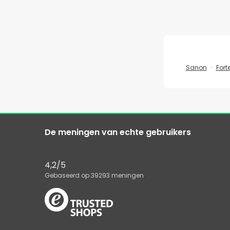
Sanon
Fort
De meningen van echte gebruikers
4,2
/5
Gebaseerd op
39293
meningen