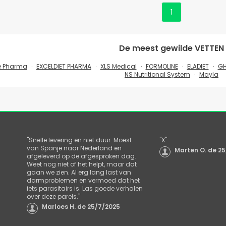
1
De meest gewilde
VETTEN
e Pharma
EXCELDIET PHARMA
XLS Medical
FORMOLINE
ELADIET
GH
NS Nutritional System
Mayla
"
Snelle levering en niet duur. Moest
"
X
"
van Spanje naar Nederland en
Marten O.
de
25
afgeleverd op de afgesproken dag.
Weet nog niet of het helpt, maar dat
gaan we zien. Al erg lang last van
darmproblemen en vermoed dat het
iets parasitairs is. Las goede verhalen
over deze parels.
"
Marloes H.
de
25/7/2025