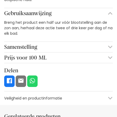
Gebruiksaanwijzing
Breng het product een half uur vóór blootstelling aan de
zon aan, herhaal deze actie twee of drie keer per dag of na
elk bad.
Samenstelling
ALCOHOL DENAT, isobutaan, octocryleen,
Prijs voor 100 ML
butylmethoxydibenzoylmethaan, ethylhexylsalicylaat,
8,95€ / 100 ml
dibutyl adipaat, AQUA, kokosnoot ALKANES,
Delen
CYCLOHEXASILOXANE, methylbenzylideen CAMPHOR,
cyclohexaan, butaan, POLYURETHAAN, propaan,
COCOCAPRYLATE / capraat, PARFUM, BHT,
tocoferylacetaat, linalool.
Veiligheid en productinformatie
Etiketinformatie
Visuele beveiligingsbronnen
Gegevens fabrik
Gerelateerde producten