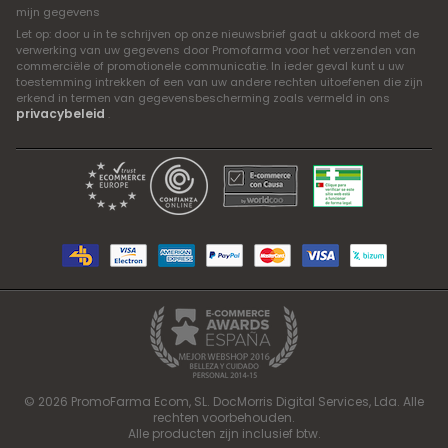
mijn gegevens
Let op: door u in te schrijven op onze nieuwsbrief gaat u akkoord met de
verwerking van uw gegevens door Promofarma voor het verzenden van
commerciële of promotionele communicatie. In ieder geval kunt u uw
toestemming intrekken of een van uw andere rechten uitoefenen die zijn
erkend in termen van gegevensbescherming zoals vermeld in ons
privacybeleid
.
© 2026 PromoFarma Ecom, SL. DocMorris Digital Services, Lda. Alle
rechten voorbehouden.
Alle producten zijn inclusief btw.