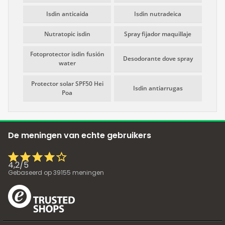
Isdin anticaida
Isdin nutradeica
Nutratopic isdin
Spray fijador maquillaje
Fotoprotector isdin fusión
Desodorante dove spray
water
Protector solar SPF50 Hei
Isdin antiarrugas
Poa
De meningen van echte gebruikers
4,2
/
5
Gebaseerd op
39155
meningen