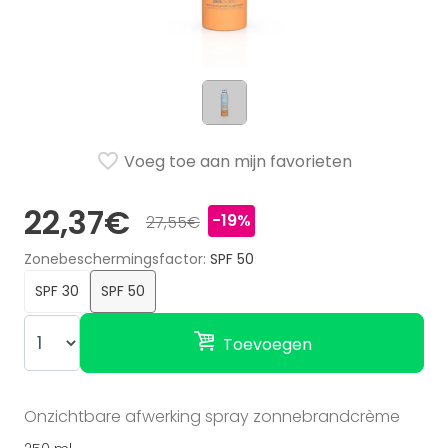
Voeg toe aan mijn favorieten
22,37€
-19%
27,55€
Zonebeschermingsfactor
SPF 50
SPF 30
SPF 50
Toevoegen
Onzichtbare afwerking spray zonnebrandcrème