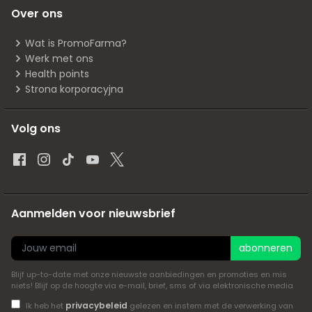
Over ons
Wat is PromoFarma?
Werk met ons
Health points
Strona korporacyjna
Volg ons
Aanmelden voor nieuwsbrief
abonneren
Blijf up-to-date met onze nieuwste aanbiedingen en promoties en mis
niets! Blijf op de hoogte via e-mail, brief, sms of via elektronische media
privacybeleid
Ik heb het
gelezen en instem met de verwerking van