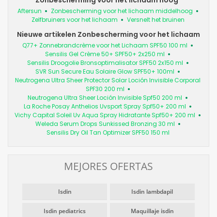
Zonbescherming voor het lichaam hoog
Aftersun
Zonbescherming voor het lichaam middelhoog
Zelfbruiners voor het lichaam
Versnelt het bruinen
Nieuwe artikelen Zonbescherming voor het lichaam
Q77+ Zonnebrandcrème voor het Lichaam SPF50 100 ml
Sensilis Gel Crème 50+ SPF50+ 2x250 ml
Sensilis Droogolie Bronsoptimalisator SPF50 2x150 ml
SVR Sun Secure Eau Solaire Glow SPF50+ 100ml
Neutrogena Ultra Sheer Protector Solar Loción Invisible Corporal
SPF30 200 ml
Neutrogena Ultra Sheer Loción Invisible Spf50 200 ml
La Roche Posay Anthelios Uvsport Spray Spf50+ 200 ml
Vichy Capital Soleil Uv Aqua Spray Hidratante Spf50+ 200 ml
Weleda Serum Drops Sunkissed Bronzing 30 ml
Sensilis Dry Oil Tan Optimizer SPF50 150 ml
MEJORES OFERTAS
Isdin
Isdin lambdapil
Isdin pediatrics
Maquillaje isdin