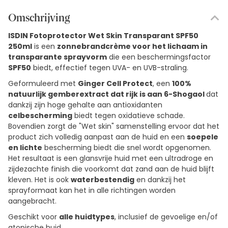
Omschrijving
ISDIN Fotoprotector Wet Skin Transparant SPF50
250ml
is een
zonnebrandcrème voor het lichaam in
transparante sprayvorm
die een beschermingsfactor
SPF50
biedt, effectief tegen UVA- en UVB-straling.
Geformuleerd met
Ginger Cell Protect
, een
100%
natuurlijk gemberextract dat rijk is aan 6-Shogaol
dat
dankzij zijn hoge gehalte aan antioxidanten
celbescherming
biedt tegen oxidatieve schade.
Bovendien zorgt de "Wet skin" samenstelling ervoor dat het
product zich volledig aanpast aan de huid en een
soepele
en lichte
bescherming biedt die snel wordt opgenomen.
Het resultaat is een glansvrije huid met een ultradroge en
zijdezachte finish die voorkomt dat zand aan de huid blijft
kleven. Het is ook
waterbestendig
en dankzij het
sprayformaat kan het in alle richtingen worden
aangebracht.
Geschikt voor
alle huidtypes
, inclusief de gevoelige en/of
atopische huid.