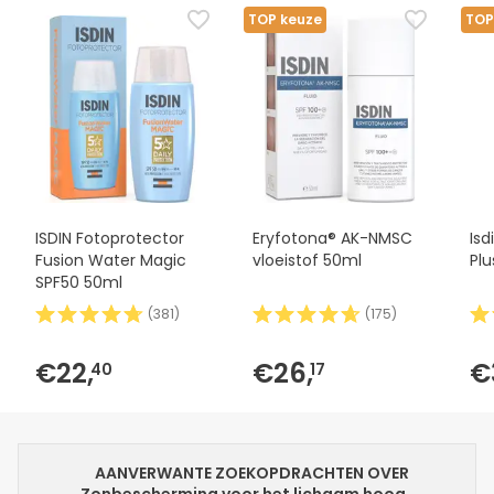
TOP keuze
TOP
ISDIN Fotoprotector
Eryfotona® AK-NMSC
Isd
Fusion Water Magic
vloeistof 50ml
Pl
SPF50 50ml
(
381
)
(
175
)
€22,
€26,
€
40
17
AANVERWANTE ZOEKOPDRACHTEN OVER