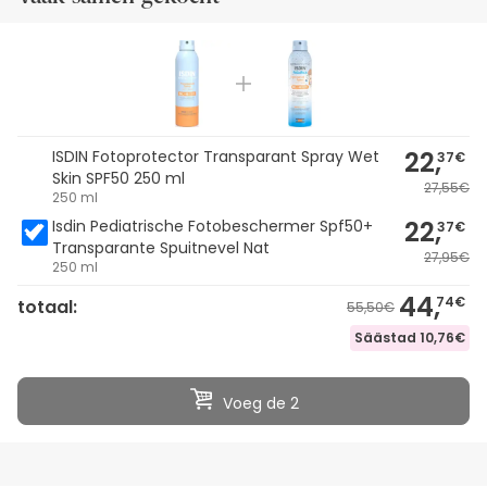
22,
ISDIN Fotoprotector Transparant Spray Wet
37€
Skin SPF50 250 ml
27,55€
250 ml
22,
Isdin Pediatrische Fotobeschermer Spf50+
37€
Transparante Spuitnevel Nat
27,95€
250 ml
44,
74€
totaal:
55,50€
Säästad
10,76€
Voeg de 2