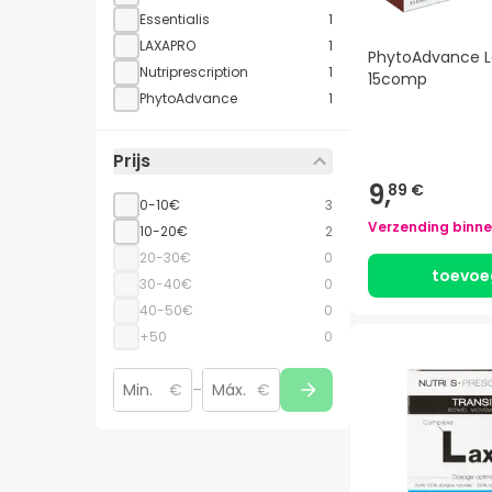
Essentialis
1
LAXAPRO
1
PhytoAdvance L
Nutriprescription
1
15comp
PhytoAdvance
1
Prijs
9,
89 €
0-10€
3
Verzending binn
10-20€
2
20-30€
0
toevoe
30-40€
0
40-50€
0
+50
0
€
–
€