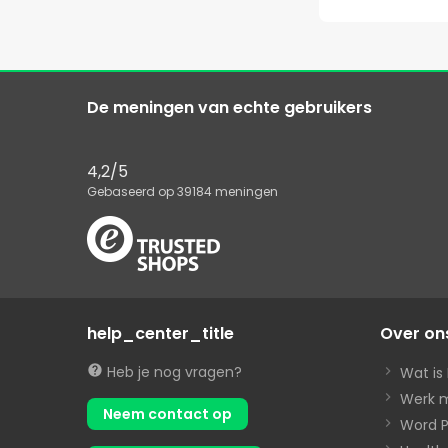
De meningen van echte gebruikers
4,2
/5
Gebaseerd op
39184
meningen
help_center_title
Over on
Heb je nog vragen?
Wat i
Werk 
Neem contact op
Word P