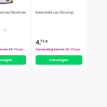
bramax Fibramax
Essentialis Lax 30comp
(
2
)
4,
72 €
innen
24-72 uur
Verzending binnen
24-72 uur
voegen
toevoegen