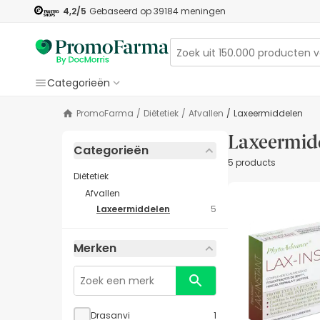
4,2
/5
Gebaseerd op
39184
meningen
Categorieën
PromoFarma
/
Diëtetiek
/
Afvallen
/
Laxeermiddelen
Laxeermid
Categorieën
5 products
Diëtetiek
Afvallen
Laxeermiddelen
5
Merken
Drasanvi
1