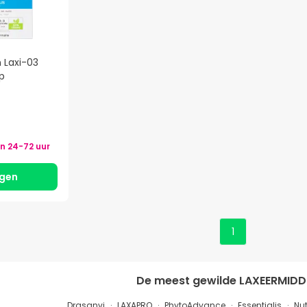
n Laxi-03
p
en
24-72 uur
gen
1
De meest gewilde
LAXEERMIDD
Drasanvi
LAXAPRO
PhytoAdvance
Essentialis
Nut