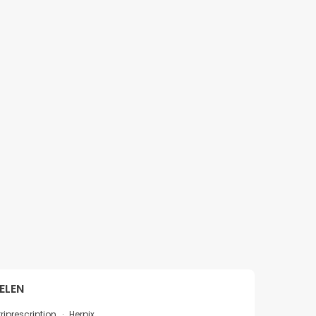
ELEN
riprescription
Herpix