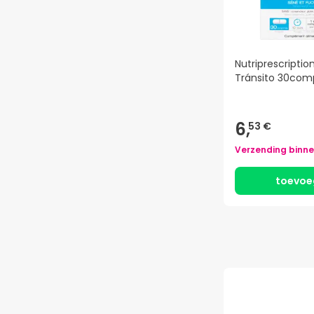
Nutriprescriptio
Tránsito 30com
6,
53 €
Verzending binn
toevoe