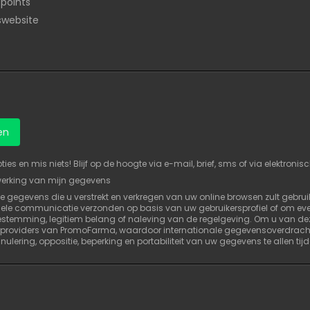
 points
fswebsite
en
s en mis niets! Blijf op de hoogte via e-mail, brief, sms of via elektroni
werking van mijn gegevens
ke gegevens die u verstrekt en verkregen van uw online browsen zult gebru
onele communicatie verzonden op basis van uw gebruikersprofiel of om eve
estemming, legitiem belang of naleving van de regelgeving. Om u van dez
providers van PromoFarma, waardoor internationale gegevensoverdrachte
nulering, oppositie, beperking en portabiliteit van uw gegevens te allen tij