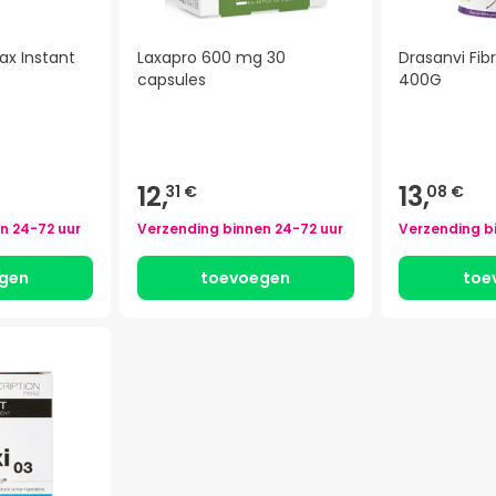
ax Instant
Laxapro 600 mg 30
Drasanvi Fi
capsules
400G
12,
13,
31 €
08 €
en
24-72 uur
Verzending binnen
24-72 uur
Verzending b
gen
toevoegen
toe