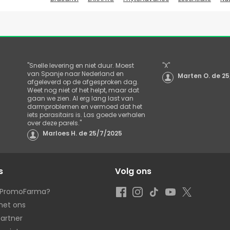
"
Snelle levering en niet duur. Moest
"
X
"
van Spanje naar Nederland en
Marten O.
de
25
afgeleverd op de afgesproken dag.
Weet nog niet of het helpt, maar dat
gaan we zien. Al erg lang last van
darmproblemen en vermoed dat het
iets parasitairs is. Las goede verhalen
over deze parels.
"
Marloes H.
de
25/7/2025
s
Volg ons
s PromoFarma?
met ons
artner