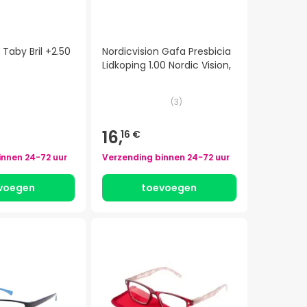
 Taby Bril +2.50
Nordicvision Gafa Presbicia
Lidkoping 1.00 Nordic Vision,
(
3
)
16,
16 €
innen
24-72 uur
Verzending binnen
24-72 uur
voegen
toevoegen