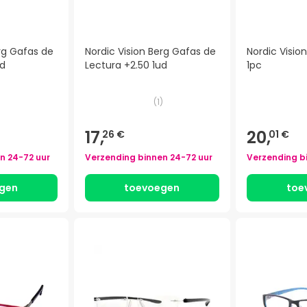
erg Gafas de
Nordic Vision Berg Gafas de
Nordic Vision
ud
Lectura +2.50 1ud
1pc
)
(
1
)
17,
20,
26 €
01 €
en
24-72 uur
Verzending binnen
24-72 uur
Verzending b
gen
toevoegen
toe