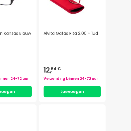
en Kansas Blauw
Alvita Gafas Rita 2.00 + 1ud
12,
64 €
innen
24-72 uur
Verzending binnen
24-72 uur
voegen
toevoegen