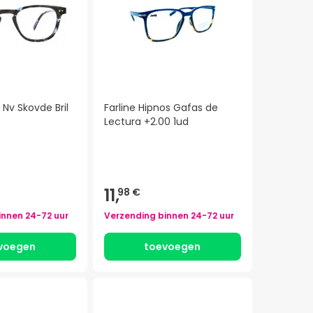
 Nv Skovde Bril
Farline Hipnos Gafas de
Lectura +2.00 1ud
11,
98 €
innen
24-72 uur
Verzending binnen
24-72 uur
voegen
toevoegen