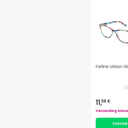
Farline Urbion G
(
3
11,
98 €
Verzending binn
toevoe