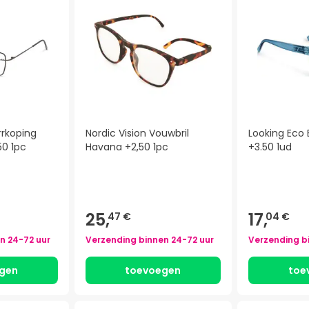
rrkoping
Nordic Vision Vouwbril
Looking Eco 
50 1pc
Havana +2,50 1pc
+3.50 1ud
25,
17,
47 €
04 €
en
24-72 uur
Verzending binnen
24-72 uur
Verzending b
gen
toevoegen
toe