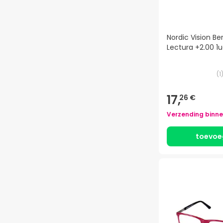
Nordic Vision B
Lectura +2.00 1
(
1
17,
26 €
Verzending binn
toevoe