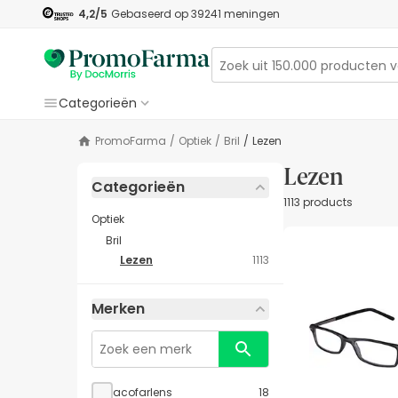
4,2
/5
Gebaseerd op
39241
meningen
Categorieën
PromoFarma
/
Optiek
/
Bril
/
Lezen
Lezen
Categorieën
1113 products
Optiek
Bril
Lezen
1113
Merken
acofarlens
18