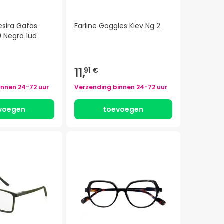
sira Gafas
Farline Goggles Kiev Ng 2
0 Negro 1ud
11,
91 €
innen
24-72 uur
Verzending binnen
24-72 uur
voegen
toevoegen