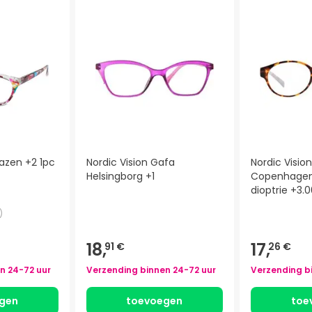
lazen +2 1pc
Nordic Vision Gafa
Nordic Visio
Helsingborg +1
Copenhagen 
dioptrie +3.0
)
18,
17,
91 €
26 €
en
24-72 uur
Verzending binnen
24-72 uur
Verzending b
gen
toevoegen
toe