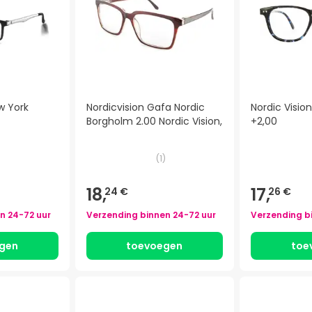
w York
Nordicvision Gafa Nordic
Nordic Vision
Borgholm 2.00 Nordic Vision,
+2,00
(
1
)
18,
17,
24 €
26 €
en
24-72 uur
Verzending binnen
24-72 uur
Verzending b
gen
toevoegen
toe