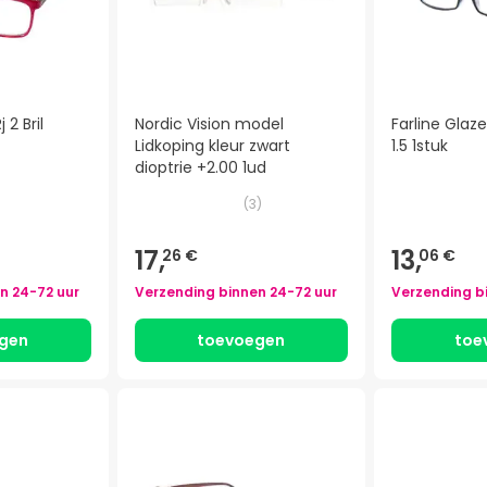
 2 Bril
Nordic Vision model
Farline Glaz
Lidkoping kleur zwart
1.5 1stuk
dioptrie +2.00 1ud
(
3
)
17,
13,
26 €
06 €
en
24-72 uur
Verzending binnen
24-72 uur
Verzending b
gen
toevoegen
toe