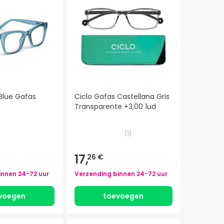
Blue Gafas
Ciclo Gafas Castellana Gris
Transparente +3,00 1ud
(
1
)
17,
26 €
innen
24-72 uur
Verzending binnen
24-72 uur
voegen
toevoegen