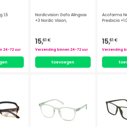
g 1,5
Nordicvision Gafa Alingsas
Acofarma Ne
+3 Nordic Vision,
Presbicia +1.
15,
15,
61 €
61 €
en
24-72 uur
Verzending binnen
24-72 uur
Verzending b
gen
toevoegen
toe