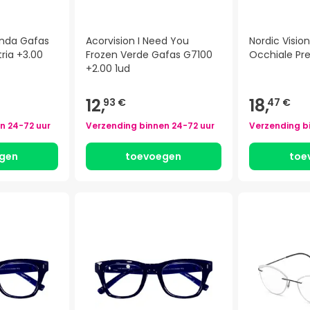
randa Gafas
Acorvision I Need You
Nordic Visio
ria +3.00
Frozen Verde Gafas G7100
Occhiale Pre
+2.00 1ud
12,
18,
93 €
47 €
en
24-72 uur
Verzending binnen
24-72 uur
Verzending b
gen
toevoegen
toe