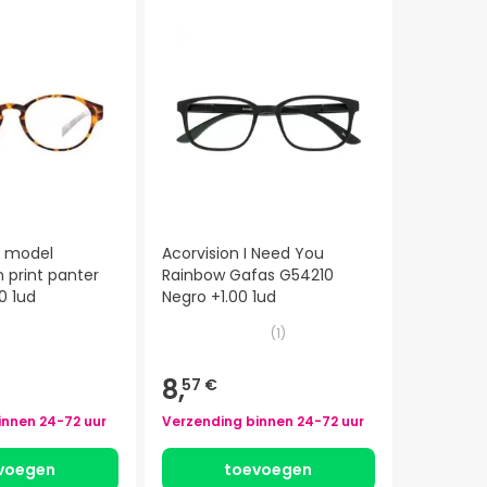
n model
Acorvision I Need You
print panter
Rainbow Gafas G54210
0 1ud
Negro +1.00 1ud
(
1
)
8,
57 €
innen
24-72 uur
Verzending binnen
24-72 uur
voegen
toevoegen