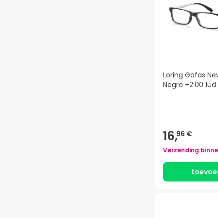
Loring Gafas Ne
Negro +2:00 1ud
16,
96 €
Verzending binn
toevoe