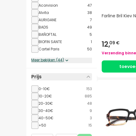
Acorvision
47
Alvita
38
Farline Bril Kiev N
AURIGANE
7
BADS
49
BAÑOFTAL
5
12,
BIOFIN SANTE
1
09 €
Cartel Paris
50
Verzending binn
Meer bekijken
(
44
)
toevoe
Prijs
0-10€
153
10-20€
885
20-30€
48
30-40€
9
40-50€
3
+50
15