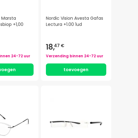
n Marsta
Nordic Vision Avesta Gafas
sbiop +1,00
Lectura +1.00 1ud
18,
47 €
innen
24-72 uur
Verzending binnen
24-72 uur
voegen
toevoegen