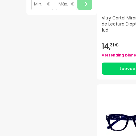
€
–
€
Vitry Cartel Mi
de Lectura Diopt
1ud
14,
31 €
Verzending binn
toevoe