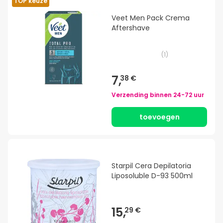
TOP keuze
Veet Men Pack Crema
Aftershave
(
1
)
7,
38 €
Verzending binnen
24-72 uur
toevoegen
Starpil Cera Depilatoria
Liposoluble D-93 500ml
15,
29 €