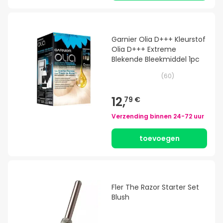
Garnier Olia D+++ Kleurstof
Olia D+++ Extreme
Blekende Bleekmiddel 1pc
(
60
)
12,
79 €
Verzending binnen
24-72 uur
toevoegen
Fler The Razor Starter Set
Blush