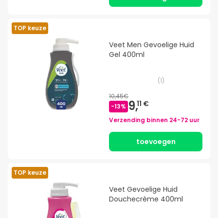
TOP keuze
Veet Men Gevoelige Huid
Gel 400ml
(
1
)
10,45€
9,
11 €
-
13
%
Verzending binnen
24-72 uur
toevoegen
TOP keuze
Veet Gevoelige Huid
Douchecrème 400ml