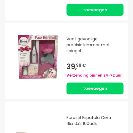
toevoegen
Veet gevoelige
precisietrimmer met
spiegel
39,
99 €
Verzending binnen
24-72 uur
toevoegen
Eurostil Espátula Cera
115x10x2 100uds