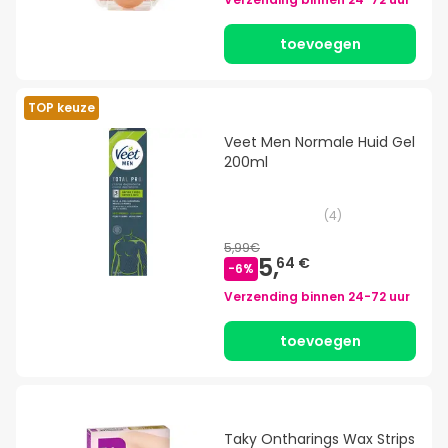
toevoegen
TOP keuze
Veet Men Normale Huid Gel
200ml
(
4
)
5,99€
5,
64 €
-
6
%
Verzending binnen
24-72 uur
toevoegen
Taky Ontharings Wax Strips