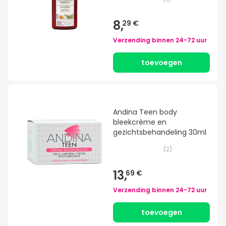
8,
29 €
Verzending binnen
24-72 uur
toevoegen
Andina Teen body
bleekcrème en
gezichtsbehandeling 30ml
(
2
)
13,
69 €
Verzending binnen
24-72 uur
toevoegen