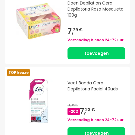
Daen Depilation Cera
Depilatoria Rosa Mosqueta
100g
7,
79 €
Verzending binnen
24-72 uur
toevoegen
TOP keuze
Veet Banda Cera
Depilatoria Facial 40uds
8,99€
7,
23 €
-
20
%
Verzending binnen
24-72 uur
toevoegen