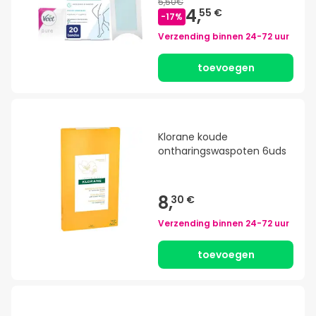
5,50€
4,
55 €
-
17
%
Verzending binnen
24-72 uur
toevoegen
Klorane koude
ontharingswaspoten 6uds
8,
30 €
Verzending binnen
24-72 uur
toevoegen