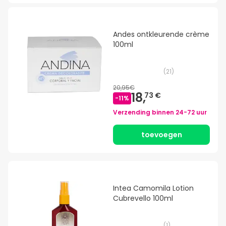
Andes ontkleurende crème
100ml
(
21
)
20,95€
18,
73 €
-
11
%
Verzending binnen
24-72 uur
toevoegen
Intea Camomila Lotion
Cubrevello 100ml
(
1
)