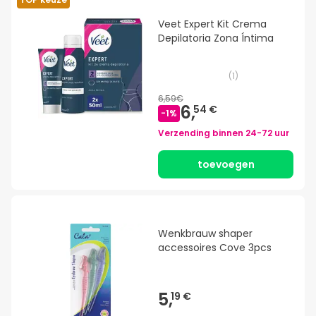
Veet Expert Kit Crema
Depilatoria Zona Íntima
(
1
)
6,59€
6,
54 €
-
1
%
Verzending binnen
24-72 uur
toevoegen
Wenkbrauw shaper
accessoires Cove 3pcs
5,
19 €