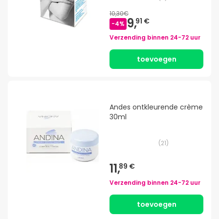
10,30€
9,
91 €
-
4
%
Verzending binnen
24-72 uur
toevoegen
Andes ontkleurende crème
30ml
(
21
)
11,
89 €
Verzending binnen
24-72 uur
toevoegen