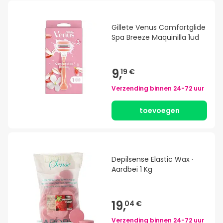
Gillete Venus Comfortglide
Spa Breeze Maquinilla 1ud
9,
19 €
Verzending binnen
24-72 uur
toevoegen
Depilsense Elastic Wax ·
Aardbei 1 Kg
19,
04 €
Verzending binnen
24-72 uur