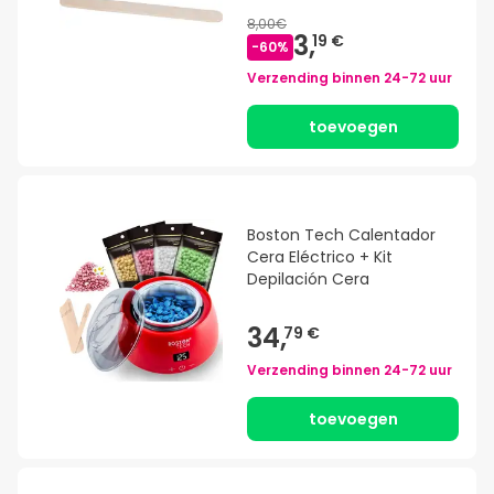
8,00€
3,
19 €
-
60
%
Verzending binnen
24-72 uur
toevoegen
Boston Tech Calentador
Cera Eléctrico + Kit
Depilación Cera
34,
79 €
Verzending binnen
24-72 uur
toevoegen