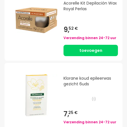
Acorelle Kit Depilación Wax
Royal Perlas
9,
52 €
Verzending binnen
24-72 uur
toevoegen
Klorane koud epileerwas
gezicht 6uds
(
1
)
7,
25 €
Verzending binnen
24-72 uur