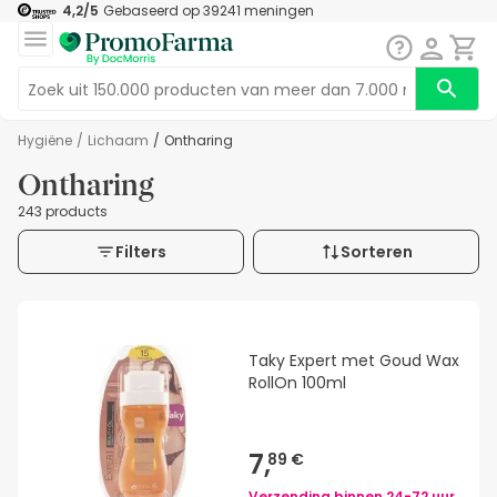
4,2
/5
Gebaseerd op
39241
meningen
Hygiëne
/
Lichaam
/
Ontharing
Ontharing
243 products
Filters
Sorteren
Taky Expert met Goud Wax
RollOn 100ml
7,
89 €
Verzending binnen
24-72 uur