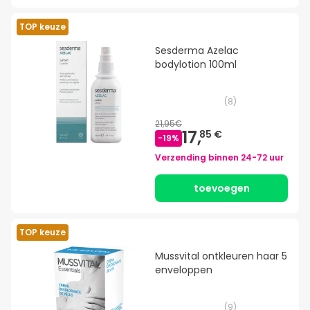
TOP keuze
Sesderma Azelac
bodylotion 100ml
(
8
)
21,95€
17,
85 €
-
19
%
Verzending binnen
24-72 uur
toevoegen
TOP keuze
Mussvital ontkleuren haar 5
enveloppen
(
9
)