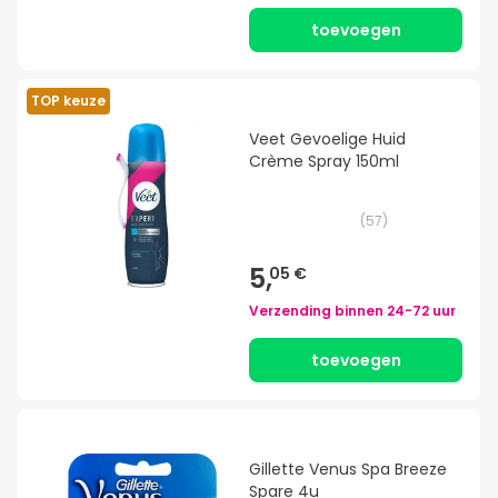
toevoegen
TOP keuze
Veet Gevoelige Huid
Crème Spray 150ml
(
57
)
5,
05 €
Verzending binnen
24-72 uur
toevoegen
Gillette Venus Spa Breeze
Spare 4u