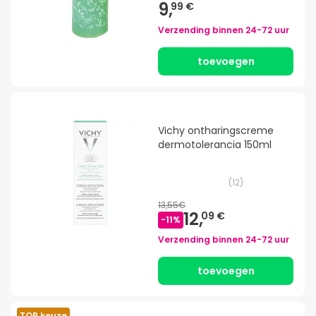
9,
99 €
Verzending binnen
24-72 uur
toevoegen
Vichy ontharingscreme
dermotolerancia 150ml
(
12
)
13,55€
12,
09 €
-
11
%
Verzending binnen
24-72 uur
toevoegen
TOP keuze