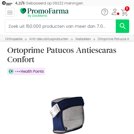
4,2
/
5
Gebaseerd op
39222
meningen
0
Orthopedie
Anti-decubitusproducten
Hielsokken
Ortoprime Patucos Anti
Ortoprime Patucos Antiescaras
Confort
Health Points