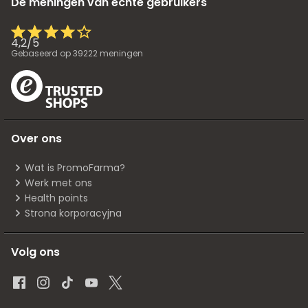
De meningen van echte gebruikers
4,2
/
5
Gebaseerd op
39222
meningen
Over ons
Wat is PromoFarma?
Werk met ons
Health points
Strona korporacyjna
Volg ons