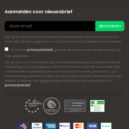
Aanmelden voor nieuwsbrief
abonneren
Blijf up-to-date met onze nieuwste aanbiedingen en promoties en mis
niets! Blijf op de hoogte via e-mail, brief, sms of via elektronische media
privacybeleid
Ik heb het
gelezen en instem met de verwerking van
mijn gegevens
Let op: door u in te schrijven op onze nieuwsbrief gaat u akkoord met de
verwerking van uw gegevens door Promofarma voor het verzenden van
commerciële of promotionele communicatie. In ieder geval kunt u uw
toestemming intrekken of een van uw andere rechten uitoefenen die zijn
erkend in termen van gegevensbescherming zoals vermeld in ons
privacybeleid
.