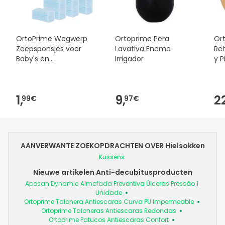
OrtoPrime Wegwerp
Ortoprime Pera
Or
Zeepsponsjes voor
Lavativa Enema
Re
Baby's en
Irrigador
y 
Volwassenen 24 stuks
30
1,
9,
2
99€
97€
AANVERWANTE ZOEKOPDRACHTEN OVER Hielsokken
Kussens
Nieuwe artikelen Anti-decubitusproducten
Aposan Dynamic Almofada Preventiva Úlceras Pressão 1
Unidade
Ortoprime Talonera Antiescaras Curva PU Impermeable
Ortoprime Taloneras Antiescaras Redondas
Ortoprime Patucos Antiescaras Confort