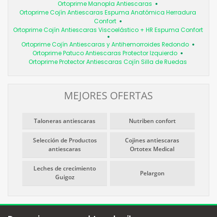
Ortoprime Manopla Antiescaras
Ortoprime Cojín Antiescaras Espuma Anatómica Herradura
Confort
Ortoprime Cojín Antiescaras Viscoelástico + HR Espuma Confort
Ortoprime Cojín Antiescaras y Antihemorroides Redondo
Ortoprime Patuco Antiescaras Protector Izquierdo
Ortoprime Protector Antiescaras Cojín Silla de Ruedas
MEJORES OFERTAS
Taloneras antiescaras
Nutriben confort
Selección de Productos
Cojines antiescaras
antiescaras
Ortotex Medical
Leches de crecimiento
Pelargon
Guigoz