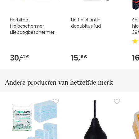
Herbifeet
Ualf hiel anti-
So
Hielbeschermer
decubitus 1ud
hi
Elleboogbeschermer
39
Vettel Ad76 1 stuk
30,
15,
16
42€
19€
Andere producten van hetzelfde merk