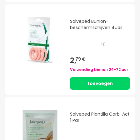
Salveped Bunion-
beschermschijven 4uds
(
1
)
2,
79 €
Verzending binnen
24-72 uur
toevoegen
Salveped Plantilla Carb-Act
1 Par