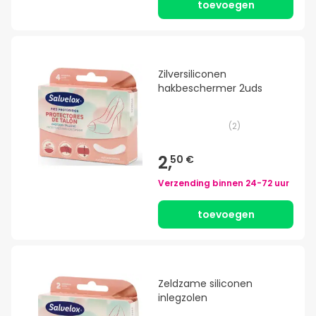
toevoegen
Zilversiliconen
hakbeschermer 2uds
(
2
)
2,
50 €
Verzending binnen
24-72 uur
toevoegen
Zeldzame siliconen
inlegzolen