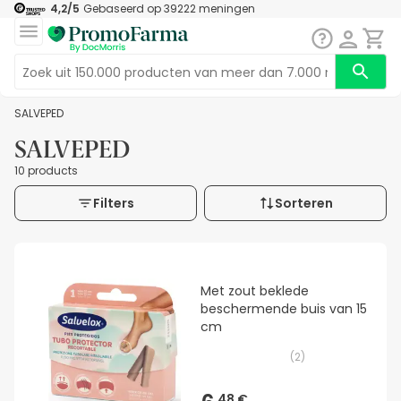
4,2
/5
Gebaseerd op
39222
meningen
SALVEPED
SALVEPED
10 products
Filters
Sorteren
Met zout beklede
beschermende buis van 15
cm
(
2
)
48 €