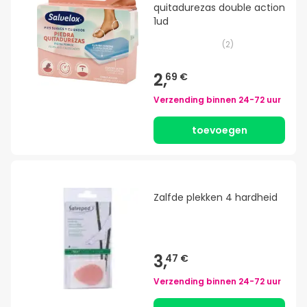
quitadurezas double action
1ud
(
2
)
2,
69 €
Verzending binnen
24-72 uur
toevoegen
Zalfde plekken 4 hardheid
3,
47 €
Verzending binnen
24-72 uur