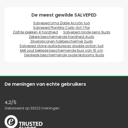
De meest gewilde
SALVEPED
Salveped Lima Doble Acción 1ud
Salveped Plantilla Carb-Act 1 Par
Zalfde plekken 4 hardheid
Salveped ronde pens 9uds
Zekere beschermende hardheid 4uds
Zilversiliconen hakbeschermer 2uds
Salveped stone quitadurezas double action 1ud
Met zout beklede beschermende buis van 15 cm
Geoliede beschermende ovale likdoorns 9uds
De meningen van echte gebruikers
4,2
/5
Gebaseerd op
39222
meningen