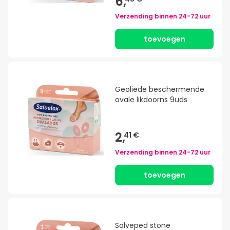
6,
Verzending binnen
24-72 uur
toevoegen
Geoliede beschermende
ovale likdoorns 9uds
2,
41 €
Verzending binnen
24-72 uur
toevoegen
Salveped stone