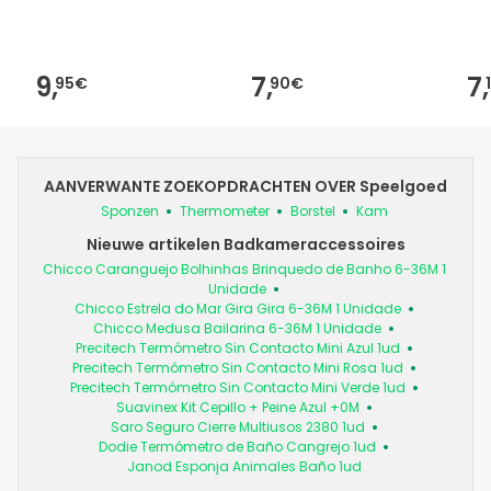
9,
7,
7,
95€
90€
AANVERWANTE ZOEKOPDRACHTEN OVER Speelgoed
Sponzen
Thermometer
Borstel
Kam
Nieuwe artikelen Badkameraccessoires
Chicco Caranguejo Bolhinhas Brinquedo de Banho 6-36M 1
Unidade
Chicco Estrela do Mar Gira Gira 6-36M 1 Unidade
Chicco Medusa Bailarina 6-36M 1 Unidade
Precitech Termómetro Sin Contacto Mini Azul 1ud
Precitech Termómetro Sin Contacto Mini Rosa 1ud
Precitech Termómetro Sin Contacto Mini Verde 1ud
Suavinex Kit Cepillo + Peine Azul +0M
Saro Seguro Cierre Multiusos 2380 1ud
Dodie Termómetro de Baño Cangrejo 1ud
Janod Esponja Animales Baño 1ud