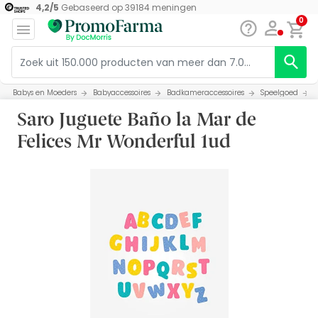
4,2
/
5
Gebaseerd op
39184
meningen
0
Babys en Moeders
Babyaccessoires
Badkameraccessoires
Speelgoed
Saro Juguete Baño la Mar de
Felices Mr Wonderful 1ud