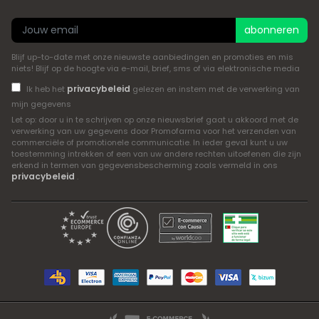
abonneren
Blijf up-to-date met onze nieuwste aanbiedingen en promoties en mis
niets! Blijf op de hoogte via e-mail, brief, sms of via elektronische media
privacybeleid
Ik heb het
gelezen en instem met de verwerking van
mijn gegevens
Let op: door u in te schrijven op onze nieuwsbrief gaat u akkoord met de
verwerking van uw gegevens door Promofarma voor het verzenden van
commerciële of promotionele communicatie. In ieder geval kunt u uw
toestemming intrekken of een van uw andere rechten uitoefenen die zijn
erkend in termen van gegevensbescherming zoals vermeld in ons
privacybeleid
.