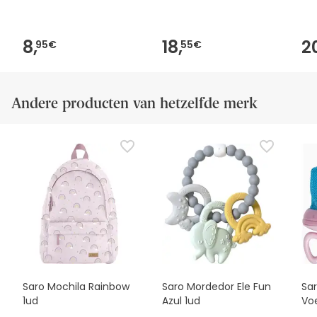
8,
18,
2
95€
55€
Andere producten van hetzelfde merk
Saro Mochila Rainbow
Saro Mordedor Ele Fun
Sa
1ud
Azul 1ud
Vo