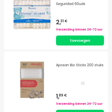
Seguridad 60uds
2,
31 €
Verzending binnen
24-72 uur
toevoegen
Aposan Bio Sticks 200 stuks
(
1
)
1,
89 €
Verzending binnen
24-72 uur