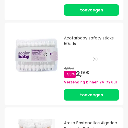
toevoegen
Acofarbaby safety sticks
50uds
(
9
)
4,66€
2,
19 €
-
53
%
Verzending binnen
24-72 uur
toevoegen
Arosa Bastoncillos Algodon