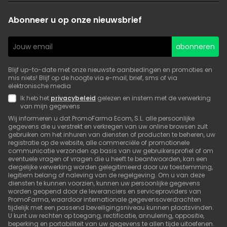
Abonneer u op onze nieuwsbrief
abonneren
Blijf up-to-date met onze nieuwste aanbiedingen en promoties en
mis niets! Blijf op de hoogte via e-mail, brief, sms of via
elektronische media
Ik heb het
privacybeleid
gelezen en instem met de verwerking
van mijn gegevens
Wij informeren u dat PromoFarma Ecom, S.L. alle persoonlijke
gegevens die u verstrekt en verkregen van uw online browsen zult
gebruiken om het inhuren van diensten of producten te beheren, uw
registratie op de website, alle commerciële of promotionele
communicatie verzonden op basis van uw gebruikersprofiel of om
eventuele vragen of vragen die u heeft te beantwoorden, kan een
dergelijke verwerking worden gelegitimeerd door uw toestemming,
legitiem belang of naleving van de regelgeving. Om u van deze
diensten te kunnen voorzien, kunnen uw persoonlijke gegevens
worden geopend door de leveranciers en serviceproviders van
PromoFarma, waardoor internationale gegevensoverdrachten
tijdelijk met een passend beveiligingsniveau kunnen plaatsvinden.
U kunt uw rechten op toegang, rectificatie, annulering, oppositie,
beperking en portabiliteit van uw gegevens te allen tijde uitoefenen.