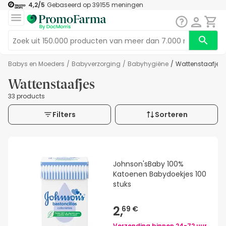
4,2
/5
Gebaseerd op
39155
meningen
Babys en Moeders
/
Babyverzorging
/
Babyhygiëne
/
Wattenstaafjes
Wattenstaafjes
33 products
Filters
Sorteren
Johnson'sBaby 100%
Katoenen Babydoekjes 100
stuks
2,
69 €
Verzending binnen
24-72 uur