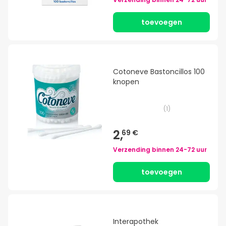
toevoegen
Cotoneve Bastoncillos 100
knopen
(
1
)
2,
69 €
Verzending binnen
24-72 uur
toevoegen
Interapothek