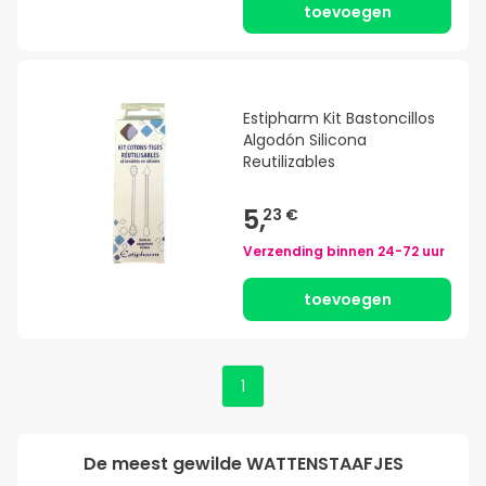
toevoegen
Estipharm Kit Bastoncillos
Algodón Silicona
Reutilizables
5,
23 €
Verzending binnen
24-72 uur
toevoegen
1
De meest gewilde
WATTENSTAAFJES