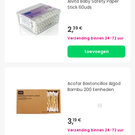
Alvita Baby Safety Paper
Stick 60uds
2,
39 €
Verzending binnen
24-72 uur
toevoegen
Acofar Bastoncillos Algod
Bambu 200 Eenheden
(
1
)
3,
19 €
Verzending binnen
24-72 uur