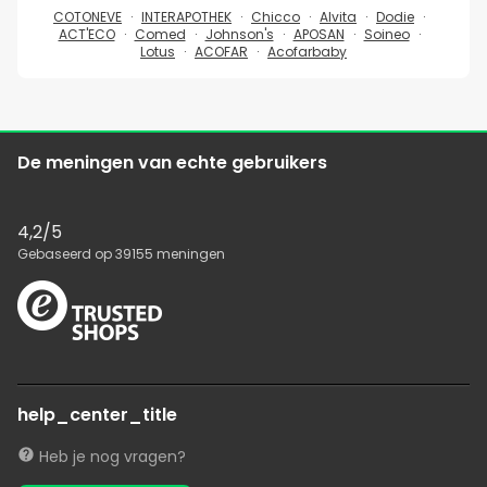
COTONEVE
INTERAPOTHEK
Chicco
Alvita
Dodie
ACT'ECO
Comed
Johnson's
APOSAN
Soineo
Lotus
ACOFAR
Acofarbaby
De meningen van echte gebruikers
4,2
/5
Gebaseerd op
39155
meningen
help_center_title
Heb je nog vragen?