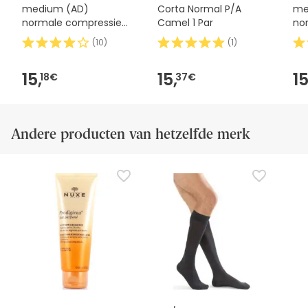
medium (AD)
Corta Normal P/A
me
normale compressie
Camel 1 Par
no
T-medium beige 1ud
T-k
(
10
)
(
1
)
1ud
15,
15,
15
18€
37€
Andere producten van hetzelfde merk