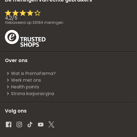
4,2
/
5
Gebaseerd op
39184
meningen
Over ons
Wat is PromoFarma?
Werk met ons
Health points
Strona korporacyjna
Volg ons