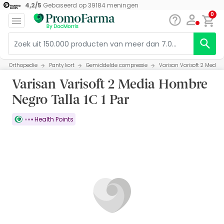
4,2
/
5
Gebaseerd op
39184
meningen
0
Orthopedie
Panty kort
Gemiddelde compressie
Varisan Varisoft 2 Media 
Varisan Varisoft 2 Media Hombre
Negro Talla 1C 1 Par
Health Points