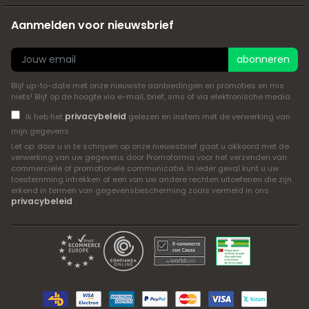
Aanmelden voor nieuwsbrief
abonneren
Blijf up-to-date met onze nieuwste aanbiedingen en promoties en mis
niets! Blijf op de hoogte via e-mail, brief, sms of via elektronische media
privacybeleid
Ik heb het
gelezen en instem met de verwerking van
mijn gegevens
Let op: door u in te schrijven op onze nieuwsbrief gaat u akkoord met de
verwerking van uw gegevens door Promofarma voor het verzenden van
commerciële of promotionele communicatie. In ieder geval kunt u uw
toestemming intrekken of een van uw andere rechten uitoefenen die zijn
erkend in termen van gegevensbescherming zoals vermeld in ons
privacybeleid
.