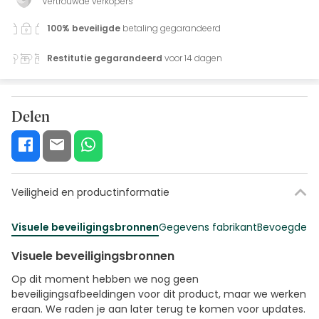
Vertrouwde verkopers
100% beveiligde
betaling gegarandeerd
Restitutie gegarandeerd
voor 14 dagen
Delen
Veiligheid en productinformatie
Visuele beveiligingsbronnen
Gegevens fabrikant
Bevoegde fu
Visuele beveiligingsbronnen
Op dit moment hebben we nog geen
beveiligingsafbeeldingen voor dit product, maar we werken
eraan. We raden je aan later terug te komen voor updates.