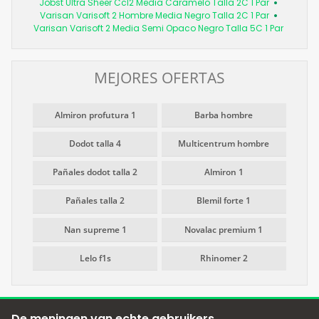
Jobst Ultra Sheer Ccl2 Media Caramelo Talla 2C 1 Par
Varisan Varisoft 2 Hombre Media Negro Talla 2C 1 Par
Varisan Varisoft 2 Media Semi Opaco Negro Talla 5C 1 Par
MEJORES OFERTAS
Almiron profutura 1
Barba hombre
Dodot talla 4
Multicentrum hombre
Pañales dodot talla 2
Almiron 1
Pañales talla 2
Blemil forte 1
Nan supreme 1
Novalac premium 1
Lelo f1s
Rhinomer 2
De meningen van echte gebruikers