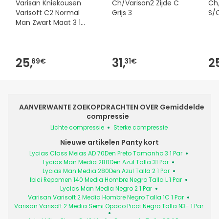
Varisan Kniekousen
Ch/Varisan2 Zijde C
Ch/
Varisoft C2 Normal
Grijs 3
S/
Man Zwart Maat 3 1
Stuk
25,
31,
2
69€
31€
AANVERWANTE ZOEKOPDRACHTEN OVER Gemiddelde
compressie
Lichte compressie
Sterke compressie
Nieuwe artikelen Panty kort
Lycias Class Meias AD 70Den Preto Tamanho 3 1 Par
Lycias Man Media 280Den Azul Talla 31 Par
Lycias Man Media 280Den Azul Talla 2 1 Par
Ibici Repomen 140 Media Hombre Negro Talla L 1 Par
Lycias Man Media Negro 2 1 Par
Varisan Varisoft 2 Media Hombre Negro Talla 1C 1 Par
Varisan Varisoft 2 Media Semi Opaco Picot Negro Talla N3- 1 Par