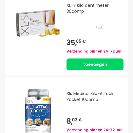
XL-S Kilo centimeter
30comp
(
28
)
35,
85 €
Verzending binnen
24-72 uur
toevoegen
Xls Medical Kilo-Attack
Pocket 10comp
8,
03 €
Verzending binnen
24-72 uur