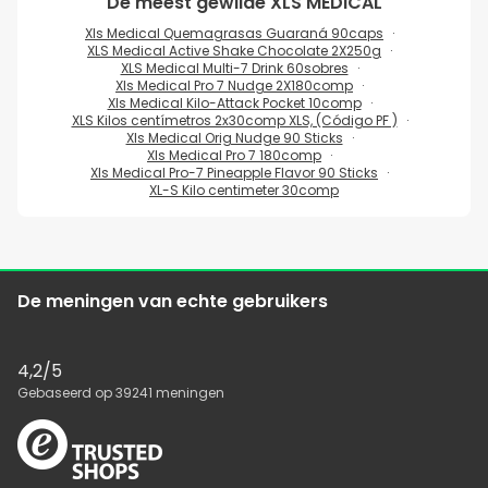
De meest gewilde
XLS MEDICAL
Xls Medical Quemagrasas Guaraná 90caps
XLS Medical Active Shake Chocolate 2X250g
XLS Medical Multi-7 Drink 60sobres
Xls Medical Pro 7 Nudge 2X180comp
Xls Medical Kilo-Attack Pocket 10comp
XLS Kilos centímetros 2x30comp XLS, (Código PF )
Xls Medical Orig Nudge 90 Sticks
Xls Medical Pro 7 180comp
Xls Medical Pro-7 Pineapple Flavor 90 Sticks
XL-S Kilo centimeter 30comp
De meningen van echte gebruikers
4,2
/5
Gebaseerd op
39241
meningen