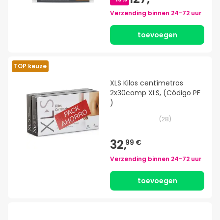
Verzending binnen
24-72 uur
toevoegen
TOP keuze
XLS Kilos centímetros
2x30comp XLS, (Código PF
)
(
28
)
32,
99 €
Verzending binnen
24-72 uur
toevoegen