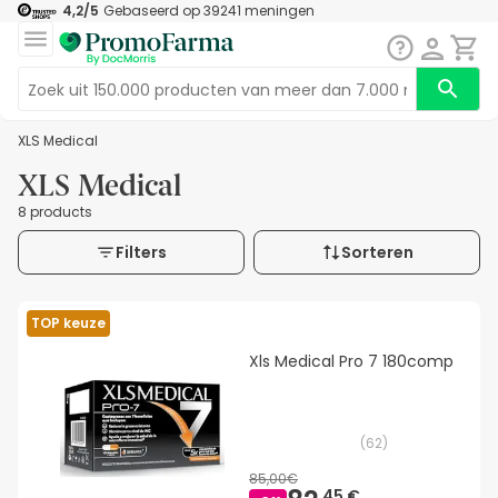
4,2
/5
Gebaseerd op
39241
meningen
XLS Medical
XLS Medical
8 products
Filters
Sorteren
TOP keuze
Xls Medical Pro 7 180comp
(
62
)
85,00€
45 €