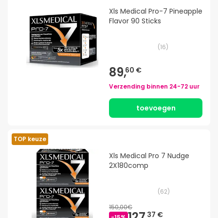
Xls Medical Pro-7 Pineapple
Flavor 90 Sticks
(
16
)
89,
60 €
Verzending binnen
24-72 uur
toevoegen
TOP keuze
Xls Medical Pro 7 Nudge
2X180comp
(
62
)
150,00€
127,
37 €
-
15
%