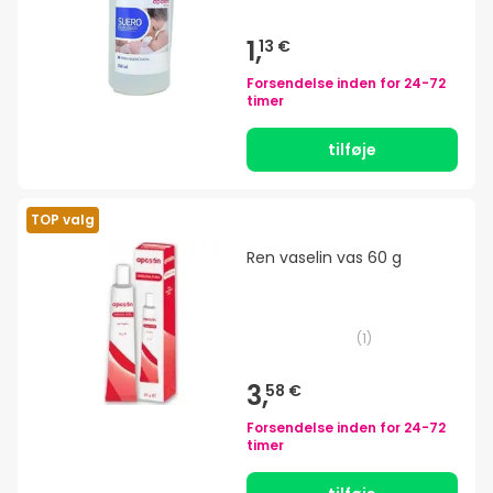
1,
13 €
Forsendelse inden for
24-72
timer
tilføje
TOP valg
Ren vaselin vas 60 g
(
1
)
3,
58 €
Forsendelse inden for
24-72
timer