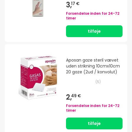
3,
17 €
Forsendelse inden for
24-72
timer
tilføje
Aposan gaze steril vævet
uden strikning 10cmx10cm
20 gaze (2ud / konvolut)
(
5
)
2,
49 €
Forsendelse inden for
24-72
timer
tilføje