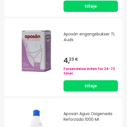
tilføje
Aposán engangsbukser TL
4uds
4,
23 €
Forsendelse inden for
24-72
timer
tilføje
Aposan Agua Oxigenada
Reforzada 1000 Ml