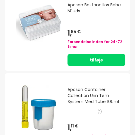
Aposan Bastoncillos Bebe
50uds
1,
95 €
Forsendelse inden for
24-72
timer
tilføje
Aposan Container
Collection Urin Tøm
System Med Tube 100ml
(
1
)
1,
11 €