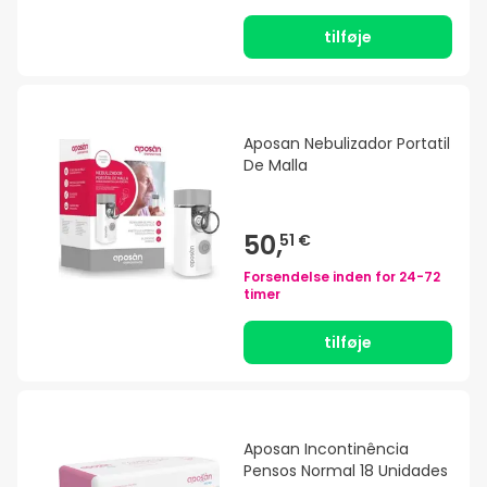
tilføje
Aposan Nebulizador Portatil
De Malla
50,
51 €
Forsendelse inden for
24-72
timer
tilføje
Aposan Incontinência
Pensos Normal 18 Unidades