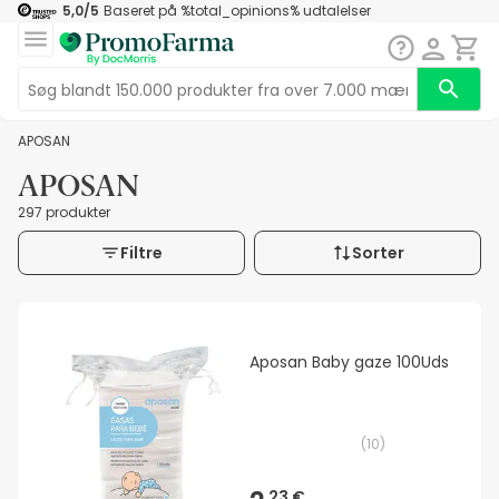
5,0
/5
Baseret på
%total_opinions%
udtalelser
APOSAN
APOSAN
297 produkter
Filtre
Sorter
Aposan Baby gaze 100Uds
(
10
)
23 €