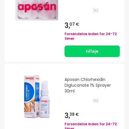
(
5
)
3,
07 €
Forsendelse inden for
24-72
timer
tilføje
Aposan Chlorhexidin
Digluconate 1% Sprayer
30ml
(
6
)
3,
38 €
Forsendelse inden for
24-72
timer