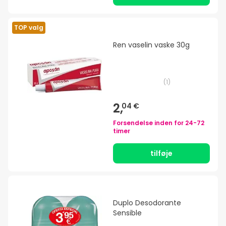
TOP valg
Ren vaselin vaske 30g
(
1
)
2,
04 €
Forsendelse inden for
24-72
timer
tilføje
Duplo Desodorante
Sensible