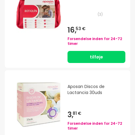
(
3
)
16,
53 €
Forsendelse inden for
24-72
timer
tilføje
Aposan Discos de
Lactancia 30uds
3,
81 €
Forsendelse inden for
24-72
timer