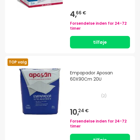
4,
66 €
Forsendelse inden for
24-72
timer
tilføje
TOP valg
Empapador Aposan
60X90Cm 20U
(
2
)
10,
24 €
Forsendelse inden for
24-72
timer