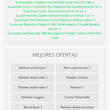
Waterwipes Toallitas Hidratantes Aloe Vera 60 uds
Suavinex Cica+ Sos Balm Pro-Reparación Epidérmica 50 ml
Suavinex Cica+ Sos Arnica Roll On 15 ml
Suavinex Kids Cepillo Dental Infantil 2-6 Años 1 ud
Suavinex Pack Extractor Leche Eléctrico Manos Libres
Suavinex Selection Poetry 0-6M Set Mordedor Chupet Biberón
Broch
Suavinex Set Baby My Little Backpack Conejo Colonia Pomada
Toall
MEJORES OFERTAS
Almiron profutura 1
Nan supreme pro 1
Pañales dodot talla 2
Pañales chelino
Pañales dodot talla 3
Almiron 1
Pañales huggies
Crema Pañal isdin
Blemil forte 1
Pañales dodot sensitive