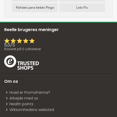
Pañales para bebés Pingo
Lelo f1s
Reelle brugeres meninger
5,0
/
5
Baseret på
0
udtalelser
Om os
Hvad er PromoFarma?
Arbejde med os
Health points
Virksomhedens websted