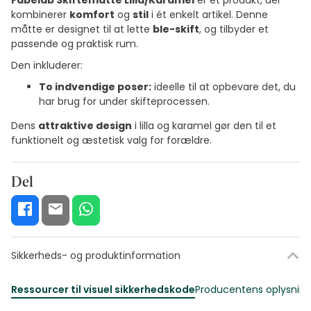
Fabelab Skiftemåtte Lilla/Karamel
er et produkt, der
kombinerer
komfort
og
stil
i ét enkelt artikel. Denne
måtte er designet til at lette
ble-skift
, og tilbyder et
passende og praktisk rum.
Den inkluderer:
To indvendige poser:
ideelle til at opbevare det, du
har brug for under skifteprocessen.
Dens
attraktive design
i lilla og karamel gør den til et
funktionelt og æstetisk valg for forældre.
Del
Sikkerheds- og produktinformation
Ressourcer til visuel sikkerhedskode
Producentens oplysning