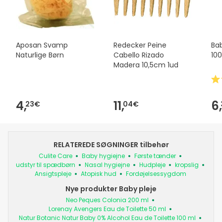
Aposan Svamp
Redecker Peine
Ba
Naturlige Børn
Cabello Rizado
100
Madera 10,5cm 1ud
4,
11,
6,
23€
04€
RELATEREDE SØGNINGER tilbehør
Culite Care
Baby hygiejne
Første tænder
udstyr til spædbørn
Nasal hygiejne
Hudpleje
kropslig
Ansigtspleje
Atopisk hud
Fordøjelsessygdom
Nye produkter Baby pleje
Neo Peques Colonia 200 ml
Lorenay Avengers Eau de Toilette 50 ml
Natur Botanic Natur Baby 0% Alcohol Eau de Toilette 100 ml