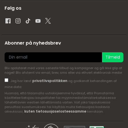
Følg os
Abonner på nyhedsbrev
Tilmeld
Bliv opdateret med vores seneste tilbud og kampagner og gå ikke glip af
noget! Bliv afstemt via email, brev, sms eller via ethvert elektronisk medie
privatlivspolitikken
Jeg har læst
og godkendt behandlingen af
mine data
Huomaa, että tilaamalla uutiskirjeemme hyväksyt, että Promofarma
käsittelee tietojasi kaupallisten tai myynninedistämistarkoituksessa
lähetettävien viestien lähettämistä varten. Voit joka tapauksessa
peruuttaa suostumuksesi tai käyttää muita tietosuojaa koskevia
kuten tietosuojaselosteessamme
oikeuksiasi,
kerrotaan.