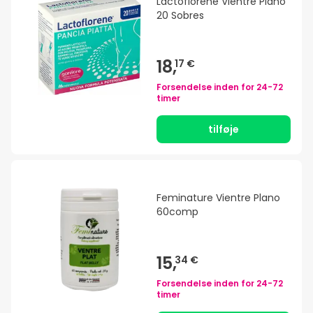
Lactoflorene Vientre Plano
20 Sobres
18,
17 €
Forsendelse inden for
24-72
timer
tilføje
Feminature Vientre Plano
60comp
15,
34 €
Forsendelse inden for
24-72
timer