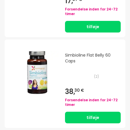
17,
Forsendelse inden for
24-72
timer
tilføje
Simbioline Flat Belly 60
Caps
(
2
)
38,
30 €
Forsendelse inden for
24-72
timer
tilføje