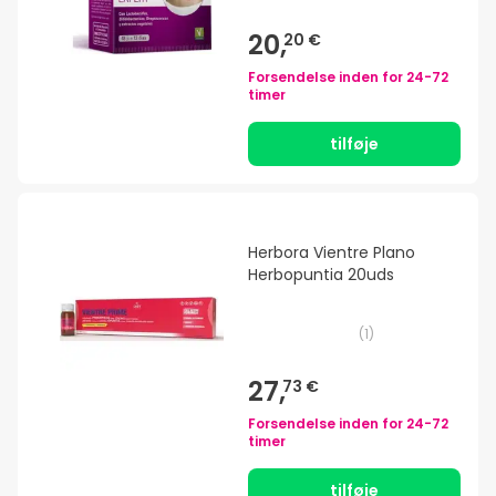
20,
20 €
Forsendelse inden for
24-72
timer
tilføje
Herbora Vientre Plano
Herbopuntia 20uds
(
1
)
27,
73 €
Forsendelse inden for
24-72
timer
tilføje