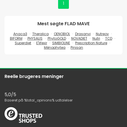
1
Mest søgte
FLAD MAVE
Anaca3
Theralica
OENOBIOL
Drasanvi
Nutreov
BIFORM
PHYSALIS
PhytoGOLD
NOVADIET
Nutri
TCD
Superdiet
E'lifexir
SIMBIOLINE
Prescription Nature
Ménophytea
Pinisan
Reelle brugeres meninger
5,0
/5
Baseret på
%total_opinions%
udtalelser