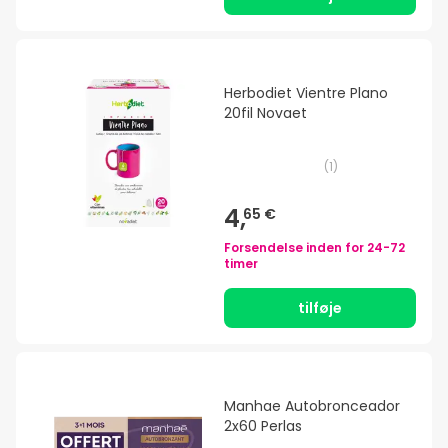
Herbodiet Vientre Plano
20fil Novaet
(
1
)
4,
65 €
Forsendelse inden for
24-72
timer
tilføje
Manhae Autobronceador
2x60 Perlas