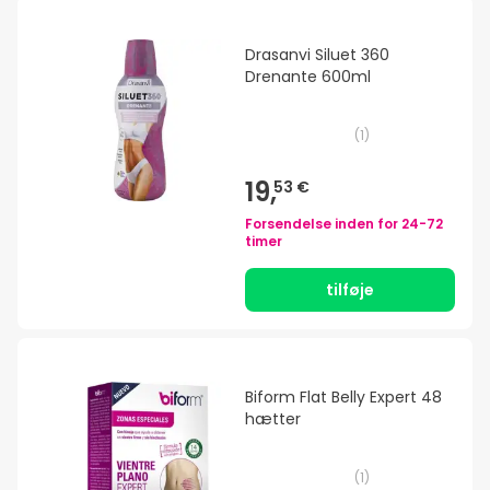
Drasanvi Siluet 360
Drenante 600ml
(
1
)
19,
53 €
Forsendelse inden for
24-72
timer
tilføje
Biform Flat Belly Expert 48
hætter
(
1
)