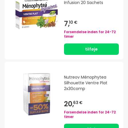
Infusion 20 Sachets
7,
10 €
Forsendelse inden for
24-72
timer
tilføje
Nutreov Ménophytea
Silhouette Ventre Plat
2x30comp
20,
63 €
Forsendelse inden for
24-72
timer