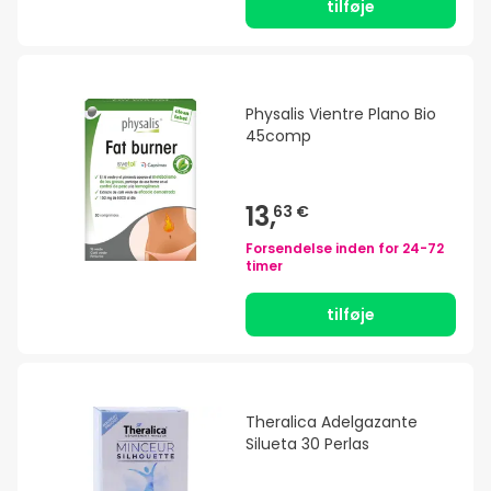
tilføje
Physalis Vientre Plano Bio
45comp
13,
63 €
Forsendelse inden for
24-72
timer
tilføje
Theralica Adelgazante
Silueta 30 Perlas