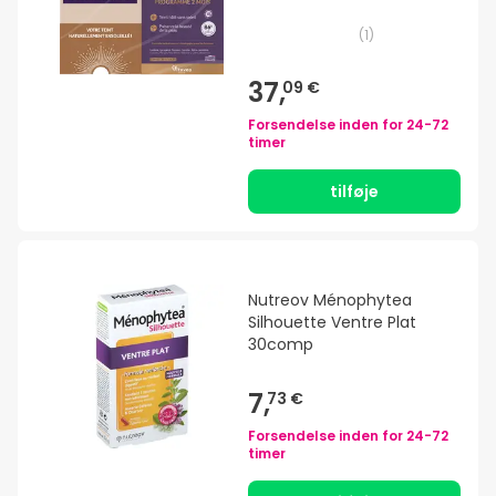
(
1
)
37,
09 €
Forsendelse inden for
24-72
timer
tilføje
Nutreov Ménophytea
Silhouette Ventre Plat
30comp
7,
73 €
Forsendelse inden for
24-72
timer