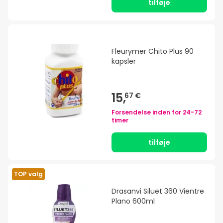
tilføje
Fleurymer Chito Plus 90
kapsler
15,
67 €
Forsendelse inden for
24-72
timer
tilføje
TOP valg
Drasanvi Siluet 360 Vientre
Plano 600ml