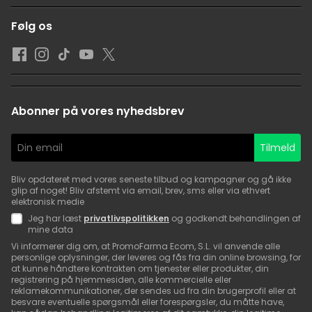
Følg os
Abonner på vores nyhedsbrev
Tilmeld
Bliv opdateret med vores seneste tilbud og kampagner og gå ikke
glip af noget! Bliv afstemt via email, brev, sms eller via ethvert
elektronisk medie
Jeg har læst
privatlivspolitikken
og godkendt behandlingen af
mine data
Vi informerer dig om, at PromoFarma Ecom, S.L. vil anvende alle
personlige oplysninger, der leveres og fås fra din online browsing, for
at kunne håndtere kontrakten om tjenester eller produkter, din
registrering på hjemmesiden, alle kommercielle eller
reklamekommunikationer, der sendes ud fra din brugerprofil eller at
besvare eventuelle spørgsmål eller forespørgsler, du måtte have,