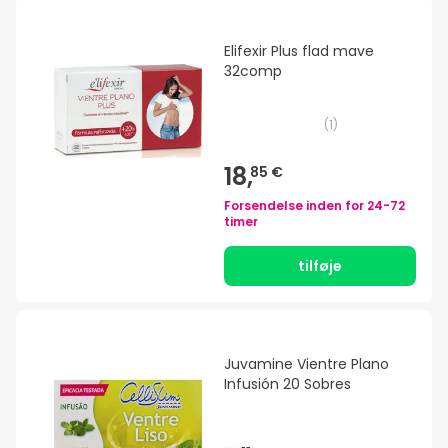
Elifexir Plus flad mave
32comp
(
1
)
18,
85 €
Forsendelse inden for
24-72
timer
tilføje
Juvamine Vientre Plano
Infusión 20 Sobres