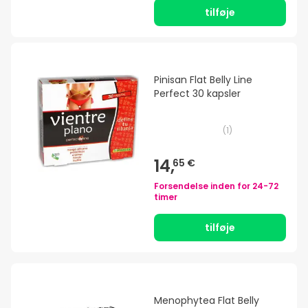
tilføje
Pinisan Flat Belly Line
Perfect 30 kapsler
(
1
)
14,
65 €
Forsendelse inden for
24-72
timer
tilføje
Menophytea Flat Belly