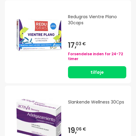
Redugras Vientre Plano
30caps
17,
03 €
Forsendelse inden for
24-72
timer
tilføje
Slankende Wellness 30Cps
19,
06 €