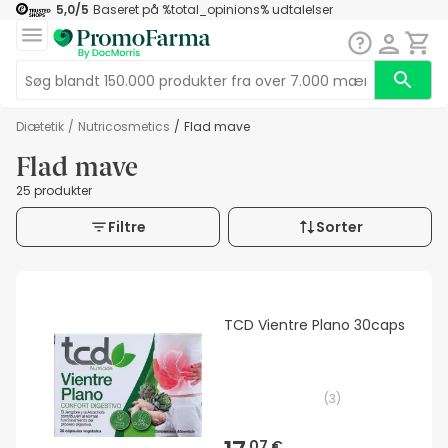
5,0
/5
Baseret på
%total_opinions%
udtalelser
diætetik
/
nutricosmetics
/
Flad mave
Flad mave
25 produkter
Filtre
Sorter
TCD Vientre Plano 30caps
(
3
)
07 €