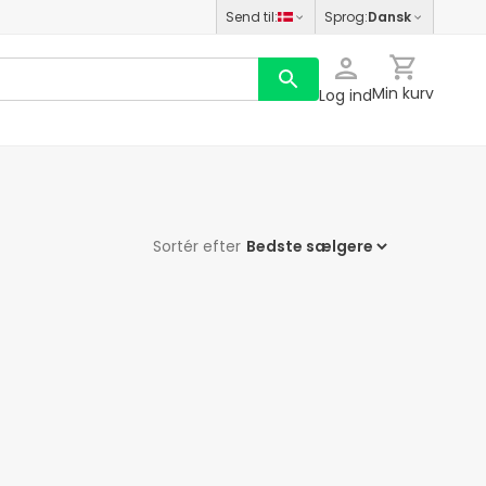
Send til
:
Sprog
:
Dansk
Min kurv
Log ind
Sortér efter