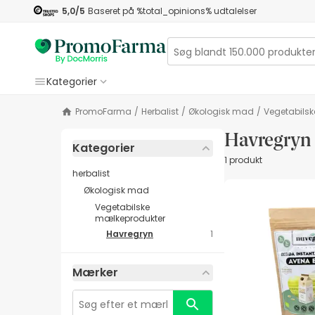
5,0
/5
Baseret på
%total_opinions%
udtalelser
Kategorier
PromoFarma
/
herbalist
/
Økologisk mad
/
Vegetabils
Havregryn
Kategorier
1 produkt
herbalist
Økologisk mad
Vegetabilske
mælkeprodukter
Havregryn
1
Mærker