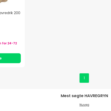
avredrik 200
n for
24-72
je
1
Mest søgte
HAVREGRYN
Nuveg