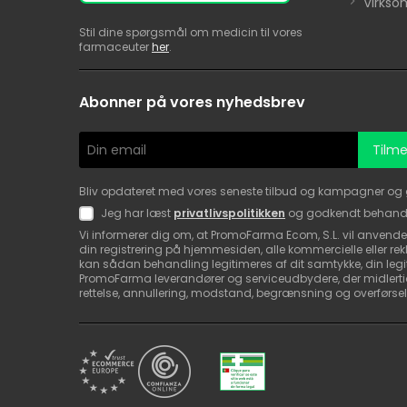
Virks
Stil dine spørgsmål om medicin til vores
farmaceuter
her
.
Abonner på vores nyhedsbrev
Tilme
Bliv opdateret med vores seneste tilbud og kampagner og gå i
Jeg har læst
privatlivspolitikken
og godkendt behandl
Vi informerer dig om, at PromoFarma Ecom, S.L. vil anvende a
din registrering på hjemmesiden, alle kommercielle eller re
kan sådan behandling legitimeres af dit samtykke, din legiti
PromoFarma leverandører og serviceudbydere, der midlertidi
rettelse, annullering, modstand, begrænsning og overførsel