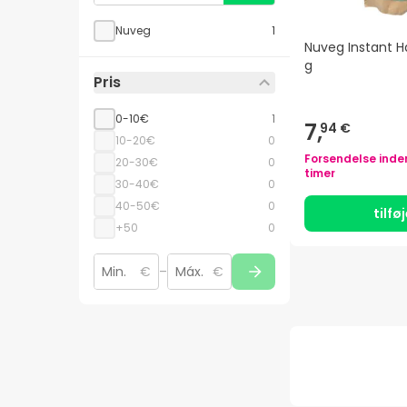
Nuveg
1
Nuveg Instant H
g
Pris
0-10€
1
7,
94 €
10-20€
0
Forsendelse inde
20-30€
0
timer
30-40€
0
40-50€
0
tilfø
+50
0
€
–
€