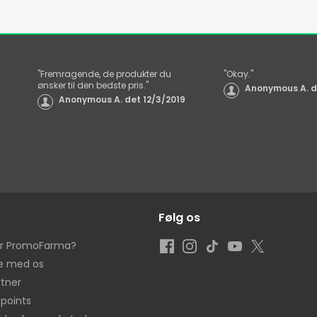
"
Fremragende, de produkter du
"
Okay.
"
ønsker til den bedste pris.
"
Anonymous A.
d
Anonymous A.
det
12/3/2019
Følg os
er PromoFarma?
e med os
rtner
 points