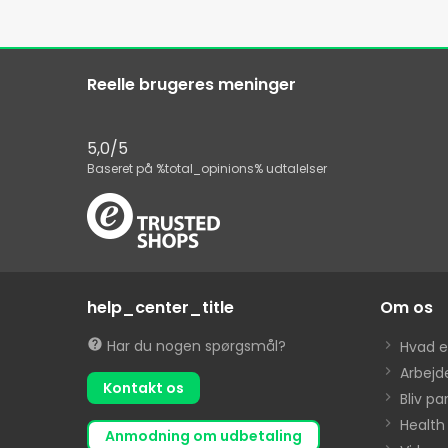
Reelle brugeres meninger
5,0
/5
Baseret på
%total_opinions%
udtalelser
help_center_title
Om os
Har du nogen spørgsmål?
Hvad 
Arbejd
Kontakt os
Bliv pa
Health
anmodning om udbetaling