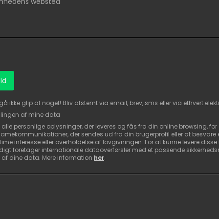
omhedens websted
ld
kke glip af noget! Bliv afstemt via email, brev, sms eller via ethvert elek
ingen af mine data
lle personlige oplysninger, der leveres og fås fra din online browsing, for
klamekommunikationer, der sendes ud fra din brugerprofil eller at besvare 
me interesse eller overholdelse af lovgivningen. For at kunne levere disse 
gt foretager internationale dataoverførsler med et passende sikkerhedsniv
 af dine data. Mere information
her
.