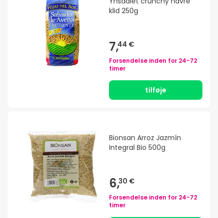
Ynsadiet crunchy havre
klid 250g
7,
44 €
Forsendelse inden for
24-72
timer
tilføje
Bionsan Arroz Jazmín
Integral Bio 500g
6,
30 €
Forsendelse inden for
24-72
timer