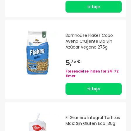
tilføje
Barnhouse Flakes Copo
Avena Crujiente Bio Sin
Azúcar Vegano 275g
5,
75 €
Forsendelse inden for
24-72
timer
tilføje
El Granero Integral Tortitas
Maíz Sin Gluten Eco 130g