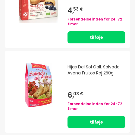
4,
53 €
Forsendelse inden for
24-72
timer
tilføje
Hijas Del Sol Gall. Salvado
Avena Frutos Roj 250g
6,
03 €
Forsendelse inden for
24-72
timer
tilføje