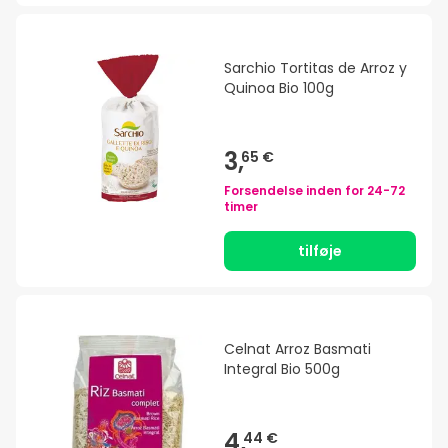
Sarchio Tortitas de Arroz y
Quinoa Bio 100g
3,
65 €
Forsendelse inden for
24-72
timer
tilføje
Celnat Arroz Basmati
Integral Bio 500g
4,
44 €