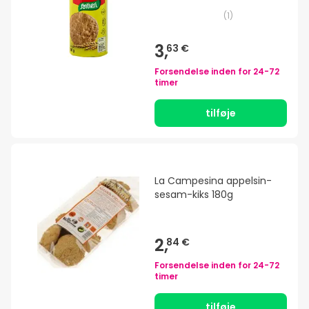
(
1
)
3,
63 €
Forsendelse inden for
24-72
timer
tilføje
La Campesina appelsin-
sesam-kiks 180g
2,
84 €
Forsendelse inden for
24-72
timer
tilføje