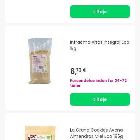
tilføje
Intracma Arroz Integral Eco
1kg
6,
72 €
Forsendelse inden for
24-72
timer
tilføje
La Grana Cookies Avena
Almendras Miel Eco 185g