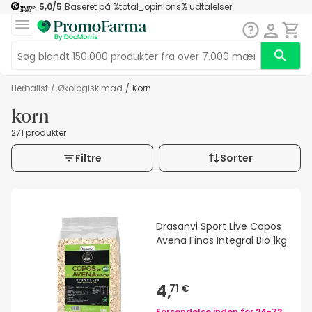
5,0
/5
Baseret på
%total_opinions%
udtalelser
herbalist
/
Økologisk mad
/
korn
korn
271 produkter
Filtre
Sorter
Drasanvi Sport Live Copos
Avena Finos Integral Bio 1kg
4,
71 €
Forsendelse inden for
24-72