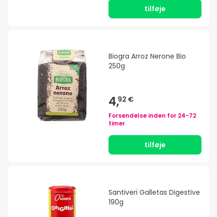
tilføje
Biogra Arroz Nerone Bio
250g
4,
92 €
Forsendelse inden for
24-72
timer
tilføje
Santiveri Galletas Digestive
190g