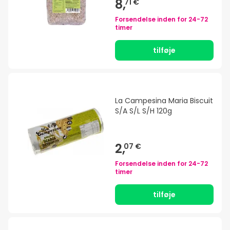
8,
71 €
Forsendelse inden for
24-72
timer
tilføje
La Campesina Maria Biscuit
S/A S/L S/H 120g
2,
07 €
Forsendelse inden for
24-72
timer
tilføje