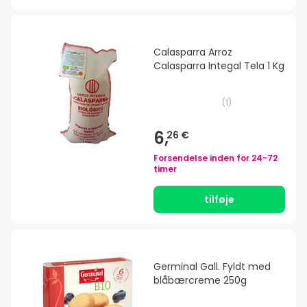
Calasparra Arroz
Calasparra Integal Tela 1 Kg
(
1
)
6,
26 €
Forsendelse inden for
24-72
timer
tilføje
Germinal Gall. Fyldt med
blåbærcreme 250g