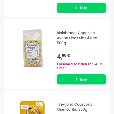
tilføje
Biolabrador Copos de
Avena Finos Sin Gluten
500g
4,
65 €
Forsendelse inden for
24-72
timer
tilføje
Trevijano Couscous
Oriental Bio 300g