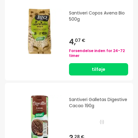
Santiveri Copos Avena Bio
500g
4,
07 €
Forsendelse inden for
24-72
timer
tilføje
Santiveri Galletas Digestive
Cacao 190g
(
1
)
28 €