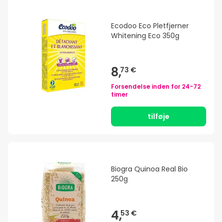
Ecodoo Eco Pletfjerner
Whitening Eco 350g
8,
73 €
Forsendelse inden for
24-72
timer
tilføje
Biogra Quinoa Real Bio
250g
4,
53 €