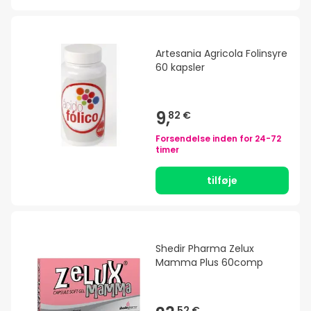
Artesania Agricola Folinsyre
60 kapsler
9,
82 €
Forsendelse inden for
24-72
timer
tilføje
Shedir Pharma Zelux
Mamma Plus 60comp
52 €