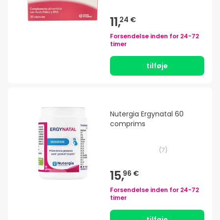
11,
24 €
Forsendelse inden for
24-72
timer
tilføje
Nutergia Ergynatal 60
comprims
(
7
)
15,
96 €
Forsendelse inden for
24-72
timer
tilføje