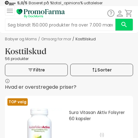
5,0
/5
Baseret på
%total_opinions%
udtalelser
Babyer og Moms
/
Omsorg for mor
/
Kosttilskud
Kosttilskud
56 produkter
Filtre
Sorter
Hvad er overstregede priser?
TOP valg
Sura Vitasan Aktiv Folsyrer
60 kapsler
(
1
)