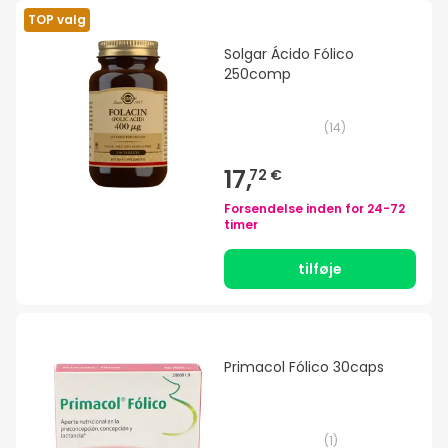
TOP valg
Solgar Ácido Fólico
250comp
(
14
)
17,
72 €
Forsendelse inden for
24-72
timer
tilføje
Primacol Fólico 30caps
(
1
)