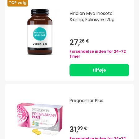
TOP valg
Viridian Myo Inosotol
&amp; Folinsyre 120g
27,
26 €
Forsendelse inden for
24-72
timer
tilføje
Pregnamar Plus
31,
99 €
Forsendelse inden for
24-72