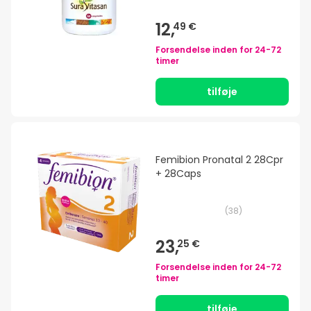
12,
49 €
Forsendelse inden for
24-72
timer
tilføje
Femibion Pronatal 2 28Cpr
+ 28Caps
(
38
)
23,
25 €
Forsendelse inden for
24-72
timer
tilføje