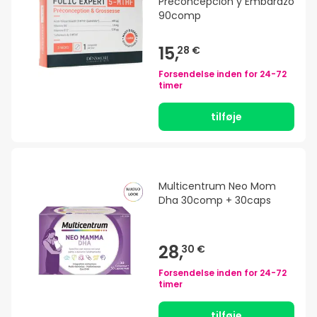
Preconcepción y Embarazo
90comp
15,
28 €
Forsendelse inden for
24-72
timer
tilføje
Multicentrum Neo Mom
Dha 30comp + 30caps
28,
30 €
Forsendelse inden for
24-72
timer
tilføje