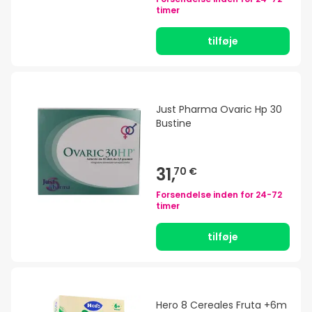
timer
tilføje
Just Pharma Ovaric Hp 30
Bustine
31,
70 €
Forsendelse inden for
24-72
timer
tilføje
Hero 8 Cereales Fruta +6m