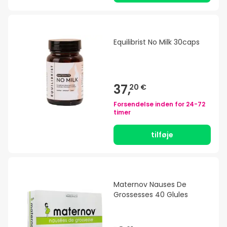
Equilibrist No Milk 30caps
37,
20 €
Forsendelse inden for
24-72
timer
tilføje
Maternov Nauses De
Grossesses 40 Glules