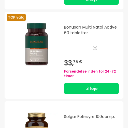
TOP valg
Bonusan Multi Natal Active
60 tabletter
(
2
)
33,
75 €
Forsendelse inden for
24-72
timer
tilføje
Solgar Folinsyre 100comp.