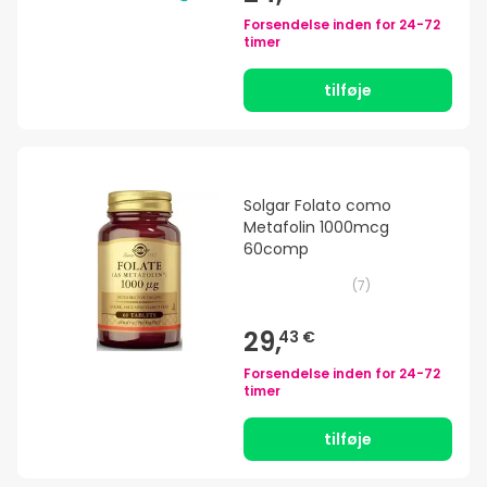
Forsendelse inden for
24-72
timer
tilføje
Solgar Folato como
Metafolin 1000mcg
60comp
(
7
)
29,
43 €
Forsendelse inden for
24-72
timer
tilføje