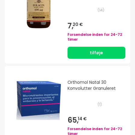
(
14
)
7,
20 €
Forsendelse inden for
24-72
timer
tilføje
Orthomol Natal 30
Konvolutter Granuleret
(
1
)
65,
14 €
Forsendelse inden for
24-72
timer