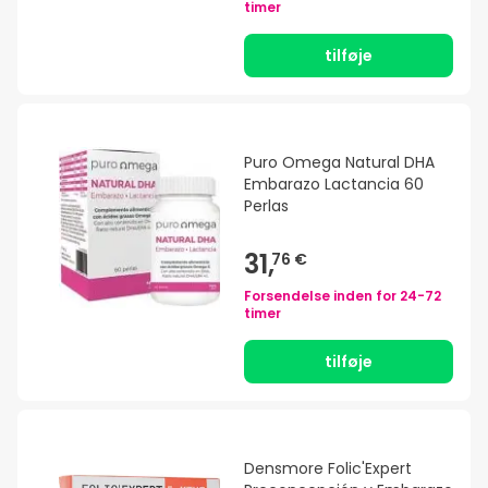
timer
tilføje
Puro Omega Natural DHA
Embarazo Lactancia 60
Perlas
31,
76 €
Forsendelse inden for
24-72
timer
tilføje
Densmore Folic'Expert