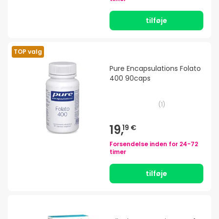
tilføje
TOP valg
Pure Encapsulations Folato
400 90caps
(
1
)
19,
19 €
Forsendelse inden for
24-72
timer
tilføje