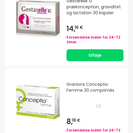
Gestarelle G
prækonception, graviditet
og lactation 30 kapsler
14,
16 €
Forsendelse inden for
24-72
timer
tilføje
Granions Conceptio
Femme 30 comprimés
(
2
)
8,
18 €
Forsendelse inden for
24-72