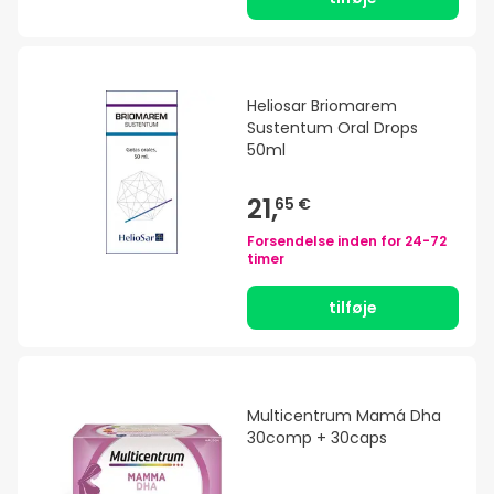
Heliosar Briomarem
Sustentum Oral Drops
50ml
21,
65 €
Forsendelse inden for
24-72
timer
tilføje
Multicentrum Mamá Dha
30comp + 30caps