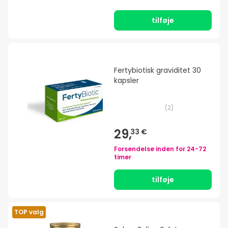
tilføje
Fertybiotisk graviditet 30
kapsler
(
2
)
29,
33 €
Forsendelse inden for
24-72
timer
tilføje
TOP valg