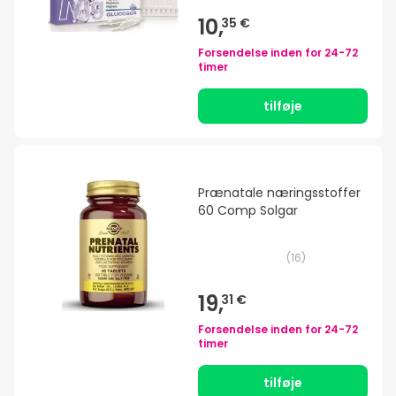
10,
35 €
Forsendelse inden for
24-72
timer
tilføje
Prænatale næringsstoffer
60 Comp Solgar
(
16
)
19,
31 €
Forsendelse inden for
24-72
timer
tilføje