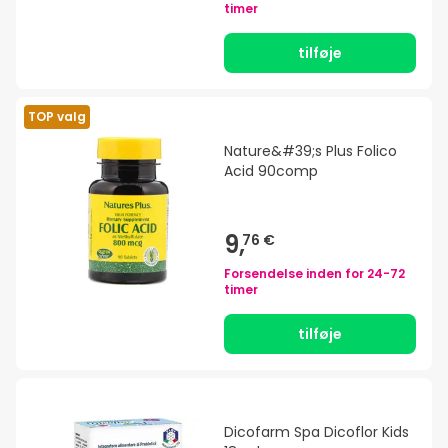
timer
tilføje
TOP valg
Nature&#39;s Plus Folico
Acid 90comp
9,
76 €
Forsendelse inden for
24-72
timer
tilføje
Dicofarm Spa Dicoflor Kids