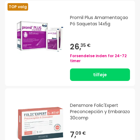
TOP valg
Promil Plus Amamentaçao
Pó Saquetas 14x5g
26,
35 €
Forsendelse inden for
24-72
timer
tilføje
Densmore Folic'Expert
Preconcepción y Embarazo
30comp
7,
09 €