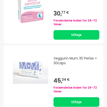
30,
77 €
Forsendelse inden for
24-72
timer
tilføje
Veggunn Mum 30 Perlas +
30caps
45,
34 €
Forsendelse inden for
24-72
timer
tilføje