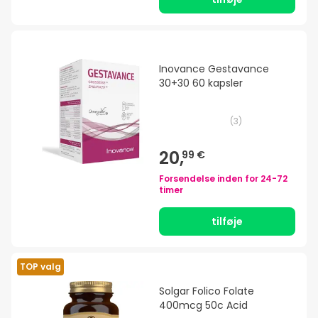
Inovance Gestavance
30+30 60 kapsler
(
3
)
20,
99 €
Forsendelse inden for
24-72
timer
tilføje
TOP valg
Solgar Folico Folate
400mcg 50c Acid