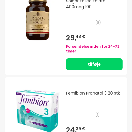
Solgar Folico Folate
400mcg 100
(
8
)
29,
48 €
Forsendelse inden for
24-72
timer
tilføje
Femibion Pronatal 3 28 stk
(
1
)
24,
39 €