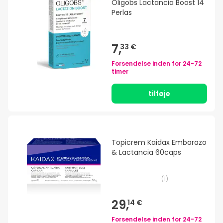
Oligobs Lactancia Boost 14
Perlas
7,
33 €
Forsendelse inden for
24-72
timer
tilføje
Topicrem Kaidax Embarazo
& Lactancia 60caps
(
1
)
29,
14 €
Forsendelse inden for
24-72