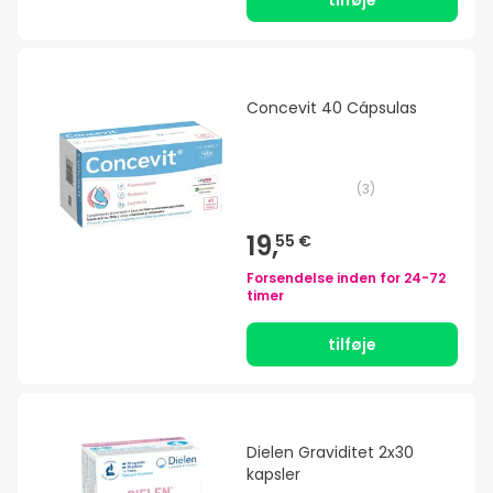
tilføje
Concevit 40 Cápsulas
(
3
)
19,
55 €
Forsendelse inden for
24-72
timer
tilføje
Dielen Graviditet 2x30
kapsler