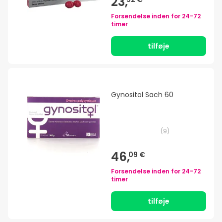
23,
Forsendelse inden for
24-72
timer
tilføje
Gynositol Sach 60
(
9
)
46,
09 €
Forsendelse inden for
24-72
timer
tilføje