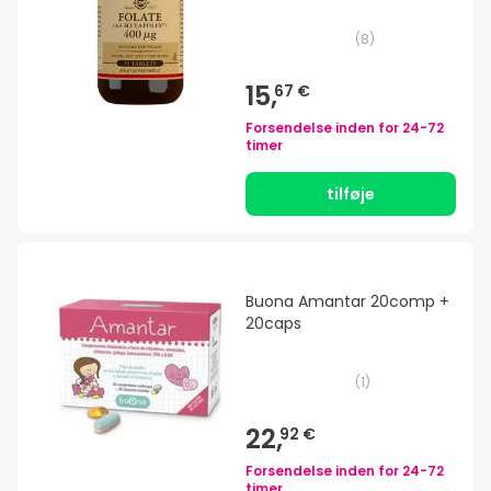
(
8
)
15,
67 €
Forsendelse inden for
24-72
timer
tilføje
Buona Amantar 20comp +
20caps
(
1
)
22,
92 €
Forsendelse inden for
24-72
timer