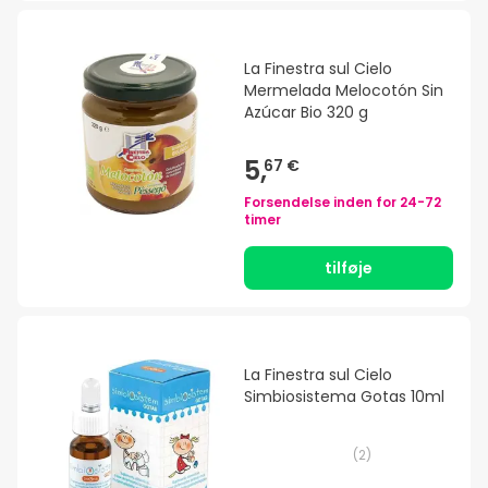
La Finestra sul Cielo
Mermelada Melocotón Sin
Azúcar Bio 320 g
5,
67 €
Forsendelse inden for
24-72
timer
tilføje
La Finestra sul Cielo
Simbiosistema Gotas 10ml
(
2
)