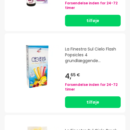
Forsendelse inden for
24-72
timer
tilføje
La Finestra Sul Cielo Flash
Popsicles 4
grundlæggende
smagsvarianter 400 ml
4,
65 €
Forsendelse inden for
24-72
timer
tilføje