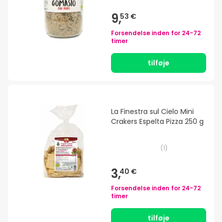
9,
53 €
Forsendelse inden for
24-72
timer
tilføje
La Finestra sul Cielo Mini
Crakers Espelta Pizza 250 g
(
1
)
3,
40 €
Forsendelse inden for
24-72
timer
tilføje