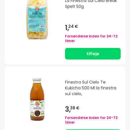
La Finestra Sul Cielo Break
Spelt 50g
1,
24 €
Forsendelse inden for
24-72
timer
tilføje
Finestra Sul Cielo Te
Kukicha 500 Ml la finestra
sul cielo,
3,
38 €
Forsendelse inden for
24-72
timer