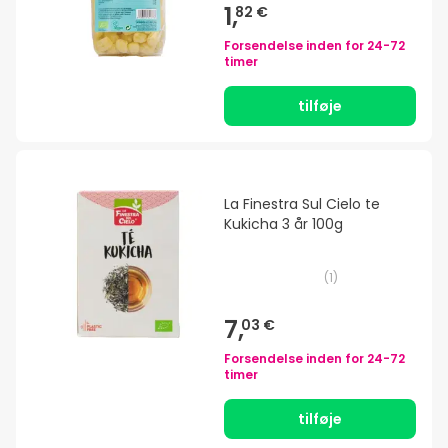
1,
82 €
Forsendelse inden for
24-72
timer
tilføje
La Finestra Sul Cielo te
Kukicha 3 år 100g
(
1
)
7,
03 €
Forsendelse inden for
24-72
timer
tilføje