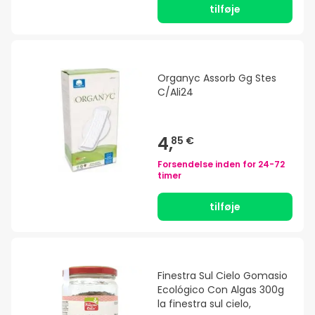
tilføje
Organyc Assorb Gg Stes
C/Ali24
4,
85 €
Forsendelse inden for
24-72
timer
tilføje
Finestra Sul Cielo Gomasio
Ecológico Con Algas 300g
la finestra sul cielo,