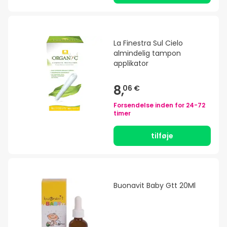
La Finestra Sul Cielo
almindelig tampon
applikator
8,
06 €
Forsendelse inden for
24-72
timer
tilføje
Buonavit Baby Gtt 20Ml