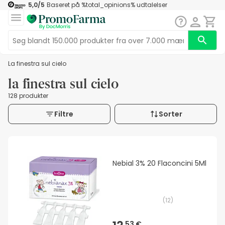
5,0
/5
Baseret på
%total_opinions%
udtalelser
la finestra sul cielo
la finestra sul cielo
128 produkter
Filtre
Sorter
Nebial 3% 20 Flaconcini 5Ml
(
12
)
53 €