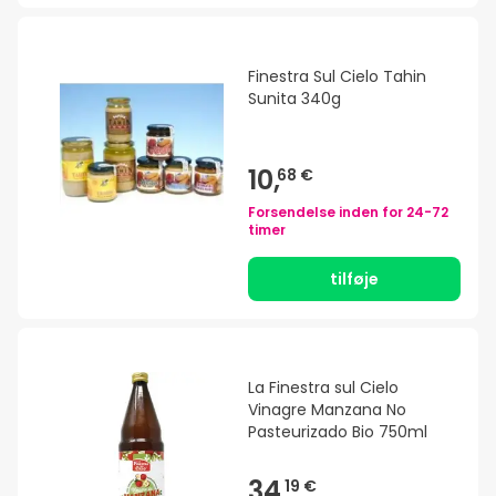
Finestra Sul Cielo Tahin
Sunita 340g
10,
68 €
Forsendelse inden for
24-72
timer
tilføje
La Finestra sul Cielo
Vinagre Manzana No
Pasteurizado Bio 750ml
34,
19 €