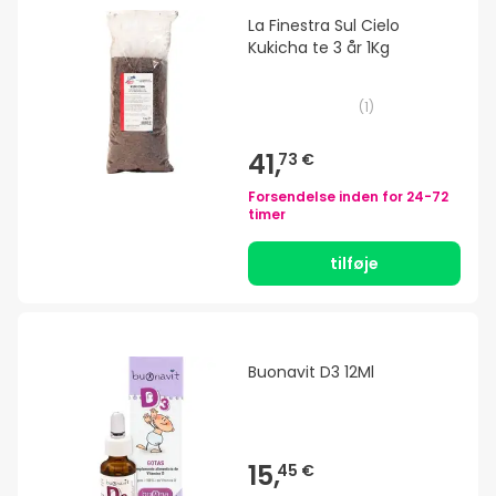
La Finestra Sul Cielo
Kukicha te 3 år 1Kg
(
1
)
41,
73 €
Forsendelse inden for
24-72
timer
tilføje
Buonavit D3 12Ml
15,
45 €