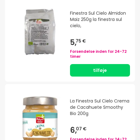
Finestra Sul Cielo Almidon
Maiz 250g la finestra sul
cielo,
5,
75 €
Forsendelse inden for
24-72
timer
tilføje
La Finestra Sul Cielo Crema
de Cacahuete Smoothy
Bio 200g
6,
07 €
Forsendelse inden for
24-72