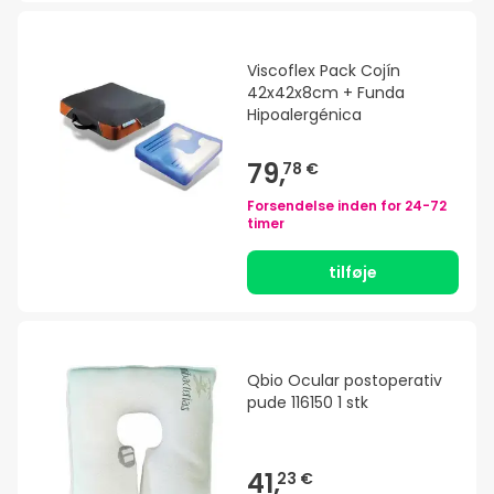
Viscoflex Pack Cojín
42x42x8cm + Funda
Hipoalergénica
79,
78 €
Forsendelse inden for
24-72
timer
tilføje
Qbio Ocular postoperativ
pude 116150 1 stk
41,
23 €