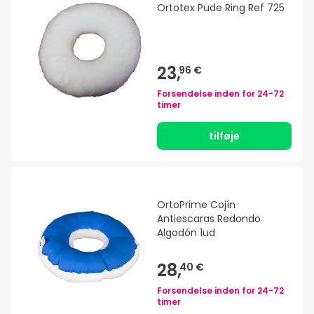
Ortotex Pude Ring Ref 725
23,
96 €
Forsendelse inden for
24-72
timer
tilføje
OrtoPrime Cojín
Antiescaras Redondo
Algodón 1ud
28,
40 €
Forsendelse inden for
24-72
timer