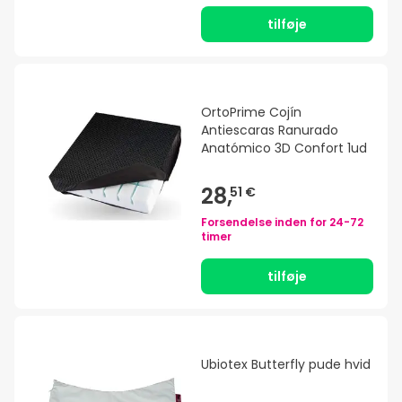
tilføje
OrtoPrime Cojín
Antiescaras Ranurado
Anatómico 3D Confort 1ud
28,
51 €
Forsendelse inden for
24-72
timer
tilføje
Ubiotex Butterfly pude hvid