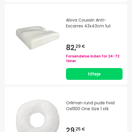
Alova Coussin Anti-
Escarres 43x43cm 1ut
82,
29 €
Forsendelse inden for
24-72
timer
tilføje
Orliman rund pude hvid
Osl1100 One Size 1 stk
29,
25 €