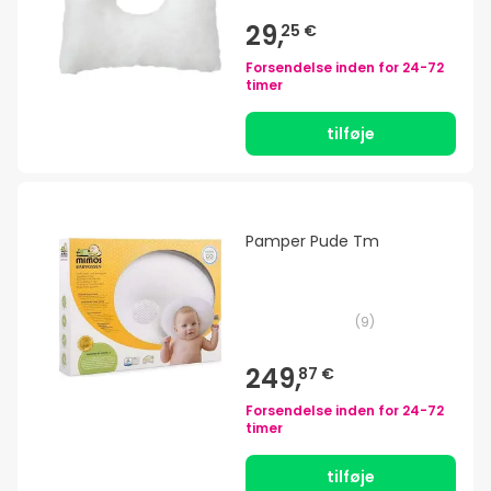
29,
25 €
Forsendelse inden for
24-72
timer
tilføje
Pamper Pude Tm
(
9
)
249,
87 €
Forsendelse inden for
24-72
timer
tilføje