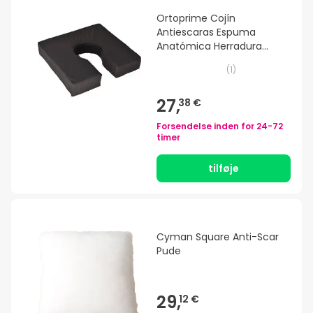
Ortoprime Cojín
Antiescaras Espuma
Anatómica Herradura
Confort
(
1
)
27,
38 €
Forsendelse inden for
24-72
timer
tilføje
Cyman Square Anti-Scar
Pude
29,
12 €