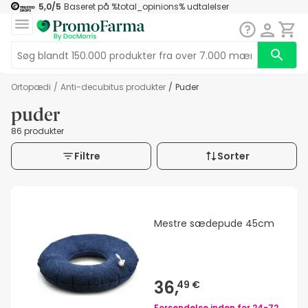
5,0
/5
Baseret på
%total_opinions%
udtalelser
Ortopædi
/
Anti-decubitus produkter
/
puder
puder
86 produkter
Filtre
Sorter
Mestre sædepude 45cm
36,
49 €
Forsendelse inden for
24-72