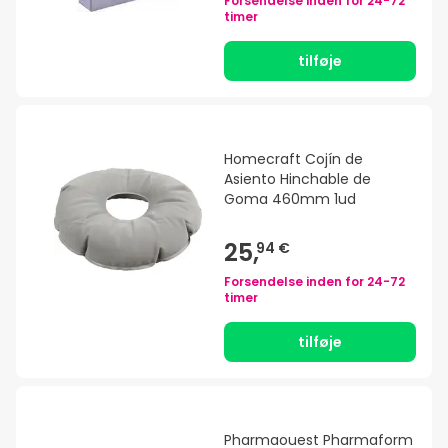
Forsendelse inden for
24-72
timer
tilføje
Homecraft Cojín de
Asiento Hinchable de
Goma 460mm 1ud
25,
94 €
Forsendelse inden for
24-72
timer
tilføje
Pharmaouest Pharmaform