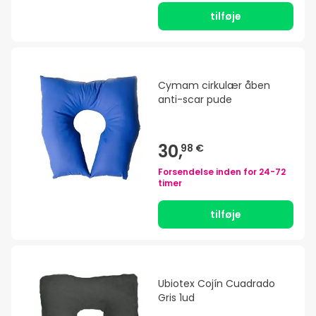
tilføje
Cymam cirkulær åben
anti-scar pude
30,
98 €
Forsendelse inden for
24-72
timer
tilføje
Ubiotex Cojín Cuadrado
Gris 1ud