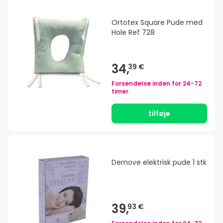
Ortotex Square Pude med
Hole Ref 728
34,
39 €
Forsendelse inden for
24-72
timer
tilføje
Dernove elektrisk pude 1 stk
39,
93 €