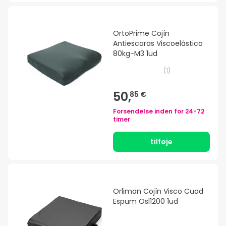
OrtoPrime Cojín
Antiescaras Viscoelástico
80kg-M3 1ud
(
1
)
50,
85 €
Forsendelse inden for
24-72
timer
tilføje
Orliman Cojín Visco Cuad
Espum Osl1200 1ud