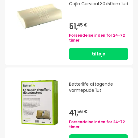
Cojín Cervical 30x50cm 1ud
51,
45 €
Forsendelse inden for
24-72
timer
tilføje
Betterlife aftagende
varmepude 1ut
41,
56 €
Forsendelse inden for
24-72
timer