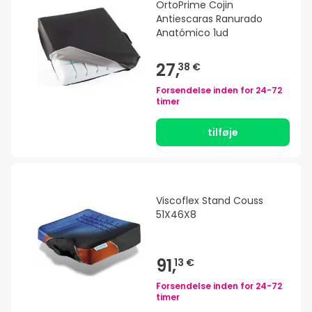
OrtoPrime Cojin
Antiescaras Ranurado
Anatómico 1ud
27,
38 €
Forsendelse inden for
24-72
timer
tilføje
Viscoflex Stand Couss
51X46X8
91,
13 €
Forsendelse inden for
24-72
timer