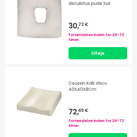
decubitus pude 1ud
30,
73 €
Forsendelse inden for
24-72
timer
tilføje
Coussin Kalli Visco
40X40X8Cm
72,
49 €
Forsendelse inden for
24-72
timer