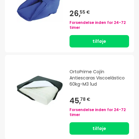
26,
55 €
Forsendelse inden for
24-72
timer
tilføje
OrtoPrime Cojín
Antiescaras Viscoelástico
60kg-M3 1ud
45,
78 €
Forsendelse inden for
24-72
timer
tilføje