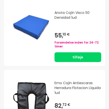
Anota Cojín Visco 50
Densidad 1ud
55,
10 €
Forsendelse inden for
24-72
timer
tilføje
Emo Cojín Antiescaras
Herradura Flotacion Líquida
1ud
82,
72 €