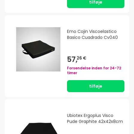
tilføje
Emo Cojin Viscoelastico
Basico Cuadrado Cv040
57,
26 €
Forsendelse inden for
24-72
timer
tilføje
Ubiotex Ergoplus Visco
Pude Graphite 42x42x8cm