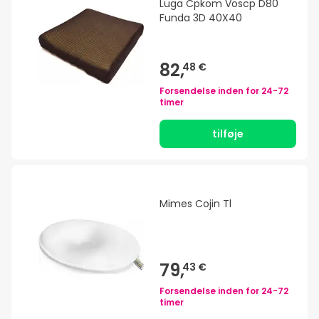
Luga Cpkom Voscp D80
Funda 3D 40X40
82,
48 €
Forsendelse inden for
24-72
timer
tilføje
Mimes Cojin Tl
79,
43 €
Forsendelse inden for
24-72
timer