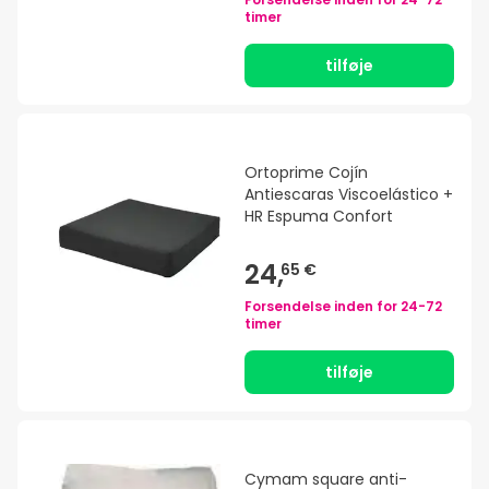
timer
tilføje
Ortoprime Cojín
Antiescaras Viscoelástico +
HR Espuma Confort
24,
65 €
Forsendelse inden for
24-72
timer
tilføje
Cymam square anti-