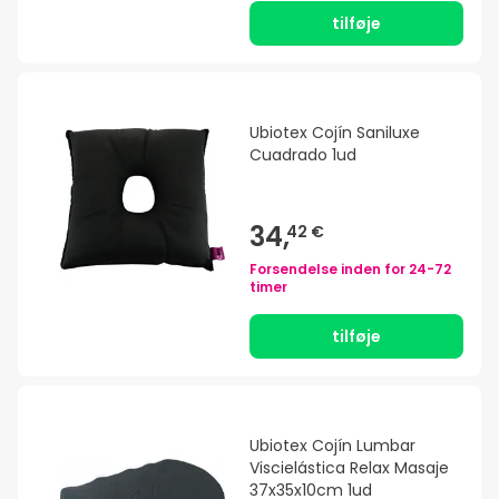
tilføje
Ubiotex Cojín Saniluxe
Cuadrado 1ud
34,
42 €
Forsendelse inden for
24-72
timer
tilføje
Ubiotex Cojín Lumbar
Viscielástica Relax Masaje
37x35x10cm 1ud