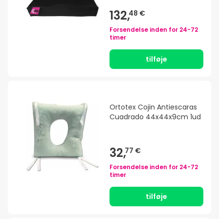
132,
48 €
Forsendelse inden for
24-72
timer
tilføje
Ortotex Cojin Antiescaras
Cuadrado 44x44x9cm 1ud
32,
77 €
Forsendelse inden for
24-72
timer
tilføje