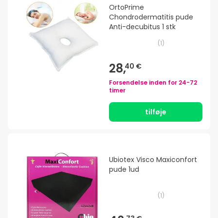
OrtoPrime
Chondrodermatitis pude
Anti-decubitus 1 stk
(
1
)
28,
40 €
Forsendelse inden for
24-72
timer
tilføje
Ubiotex Visco Maxiconfort
pude 1ud
(
1
)