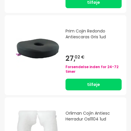
tilføje
Prim Cojin Redondo
Antiescaras Gris 1ud
27,
02 €
Forsendelse inden for
24-72
timer
tilføje
Orliman Cojín Antiesc
Herradur Osl1104 1ud