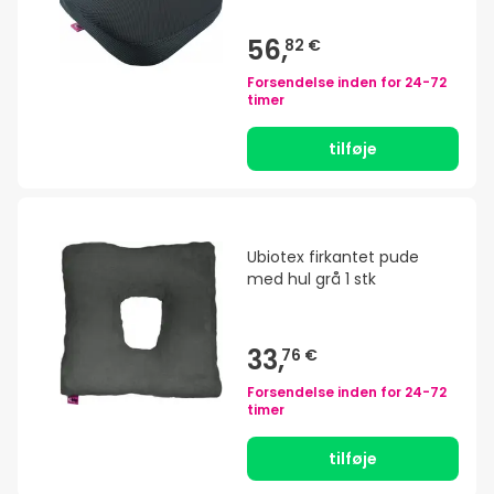
56,
82 €
Forsendelse inden for
24-72
timer
tilføje
Ubiotex firkantet pude
med hul grå 1 stk
33,
76 €
Forsendelse inden for
24-72
timer
tilføje