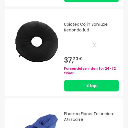
Ubiotex Cojín Saniluxe
Redondo 1ud
(
1
)
37,
20 €
Forsendelse inden for
24-72
timer
tilføje
Pharma Fibres Talonniere
A/Escarre