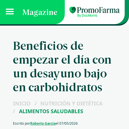
Magazine
Beneficios de
empezar el día con
un desayuno bajo
en carbohidratos
INICIO
/
NUTRICIÓN Y DIETÉTICA
/
ALIMENTOS SALUDABLES
Escrito por
Roberto García
el
07/05/2026