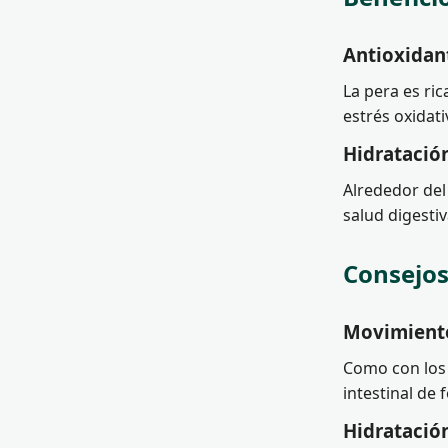
Antioxidant
La pera es ri
estrés oxidat
Hidratació
Alrededor de
salud digestiv
Consejos
Movimiento:
Como con los 
intestinal de 
Hidratación