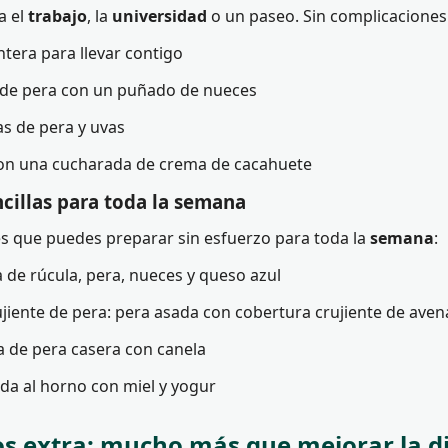
a el
trabajo
, la
universidad
o un paseo. Sin complicaciones
ntera para llevar contigo
 de pera con un puñado de nueces
s de pera y uvas
con una cucharada de crema de cacahuete
cillas para toda la semana
es que puedes preparar sin esfuerzo para toda la
semana
:
 de rúcula, pera, nueces y queso azul
ujiente de pera: pera asada con cobertura crujiente de aven
 de pera casera con canela
da al horno con miel y yogur
os extra: mucho más que mejorar la d