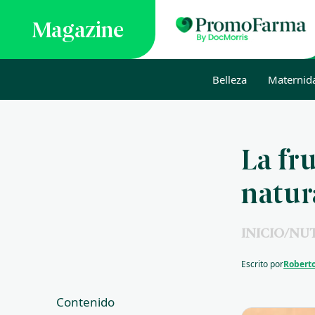
Magazine
Belleza
Maternid
La fr
natur
INICIO
/
NUT
Escrito por
Roberto
Contenido