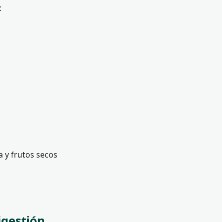
:
a y frutos secos
igestión