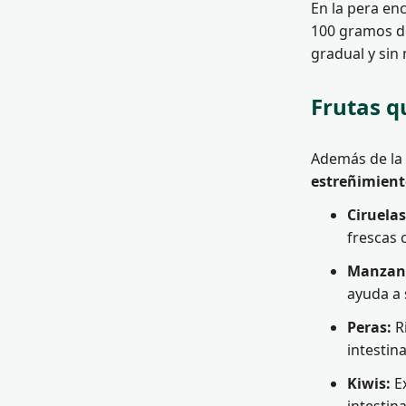
En la pera e
100 gramos d
gradual y sin 
Frutas q
Además de l
estreñimien
Ciruelas
frescas 
Manzan
ayuda a 
Peras:
Ri
intestin
Kiwis:
Ex