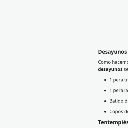
Desayunos 
Como hacemos
desayunos
se
1 pera t
1 pera l
Batido d
Copos de
Tentempiés