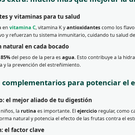
es y vitaminas para tu salud
ca en
vitamina C
, vitamina K y
antioxidantes
como los flavo
ivo y refuerzan tu sistema inmunitario, cuidando tu salud d
n natural en cada bocado
l
85%
del peso de la pera es
agua
. Esto contribuye a la hidr
a y la prevención del estreñimiento.
 complementarios para potenciar el ef
 el mejor aliado de tu digestión
niños, la
rutina
es importante. El
ejercicio
regular, como ca
forma natural y potencia el efecto de las frutas contra el es
: el factor clave