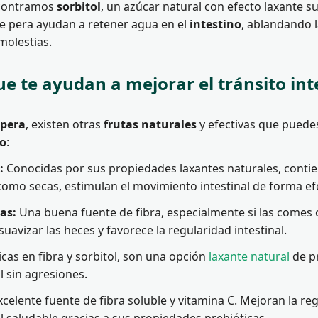
ncontramos
sorbitol
, un azúcar natural con efecto laxante
e pera ayudan a retener agua en el
intestino
, ablandando l
molestias.
ue te ayudan a mejorar el tránsito int
a
pera
, existen otras
frutas naturales
y efectivas que puedes
to
:
:
Conocidas por sus propiedades laxantes naturales, contien
como secas, estimulan el movimiento intestinal de forma efe
as:
Una buena fuente de fibra, especialmente si las comes 
suavizar las heces y favorece la regularidad intestinal.
cas en fibra y sorbitol, son una opción
laxante natural
de pr
al sin agresiones.
celente fuente de fibra soluble y vitamina C. Mejoran la r