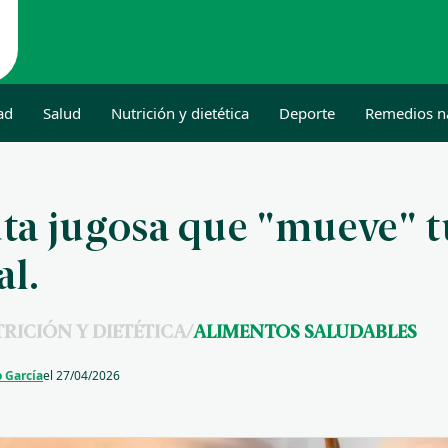
ad
Salud
Nutrición y dietética
Deporte
Remedios n
uta jugosa que "mueve" t
al.
RICIÓN Y DIETÉTICA
/
ALIMENTOS SALUDABLES
 García
el
27/04/2026