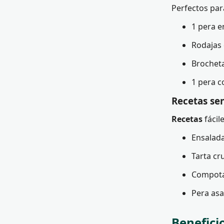
Perfectos par
1 pera e
Rodajas
Brocheta
1 pera 
Recetas sen
Recetas
fácil
Ensalada
Tarta cr
Compota
Pera asa
Benefici