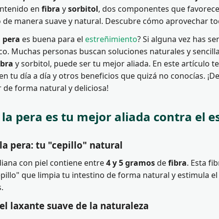
ontenido en
fibra
y
sorbitol
, dos componentes que favorecen e
 de manera suave y natural. Descubre cómo aprovechar tod
a
pera
es buena para el
estreñimiento
? Si alguna vez has se
ico. Muchas personas buscan soluciones naturales y sencillas
ibra
y sorbitol, puede ser tu mejor aliada. En este artículo 
a en tu día a día y otros beneficios que quizá no conocías. 
 de forma natural y deliciosa!
 la pera es tu mejor aliada contra el 
la pera: tu "cepillo" natural
ana con piel contiene entre
4 y 5 gramos
de
fibra
. Esta f
illo" que limpia tu intestino de forma natural y estimula el
.
: el laxante suave de la naturaleza