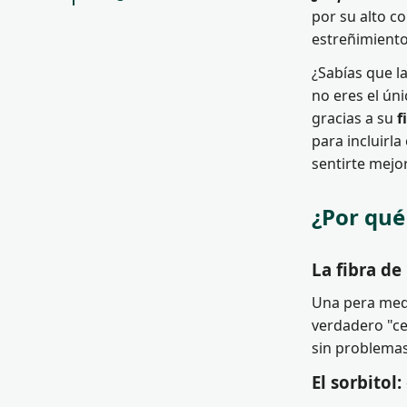
por su alto c
estreñimiento
¿Sabías que l
no eres el ún
gracias a su
f
para incluirl
sentirte mejor
¿Por qué
La fibra de 
Una pera medi
verdadero "cep
sin problemas
El sorbitol