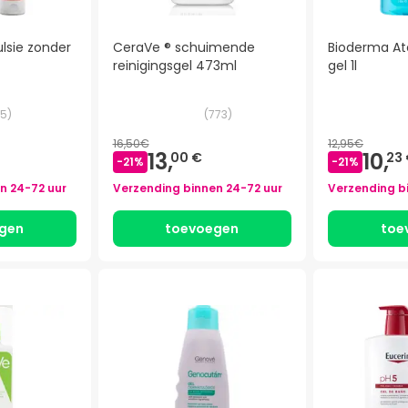
sie zonder
CeraVe ® schuimende
Bioderma A
reinigingsgel 473ml
gel 1l
5
)
(
773
)
16,50€
12,95€
13,
10,
00 €
23
-
21
%
-
21
%
en
24-72 uur
Verzending binnen
24-72 uur
Verzending b
gen
toevoegen
toe