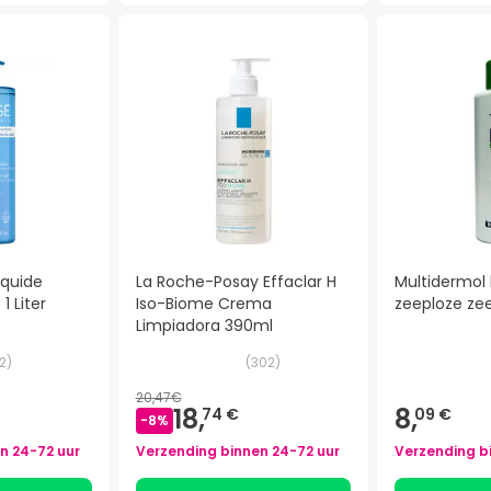
iquide
La Roche-Posay Effaclar H
Multidermol
 Liter
Iso-Biome Crema
zeeploze ze
Limpiadora 390ml
2
)
(
302
)
20,47€
18,
8,
74 €
09 €
-
8
%
en
24-72 uur
Verzending binnen
24-72 uur
Verzending b