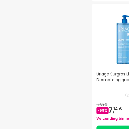
Uriage Surgras L
Dermatologique 1
(
2
17,53€
7,
14 €
-
59
%
Verzending binn