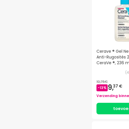
Cerave ® Gel Ne
Anti-Rugosités 
CeraVe ®, 236 m
PF )
(
4
10,75€
9,
37 €
-
13
%
Verzending binn
toevoe