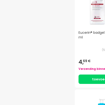
Eucerin® badgel
ml
(
5
4,
69 €
Verzending binn
toevoe