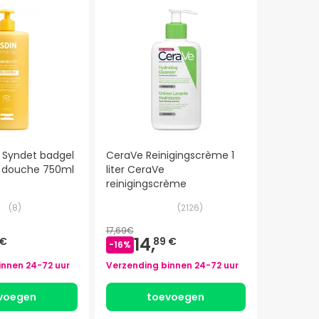
a Syndet badgel
CeraVe Reinigingscrème 1
e douche 750ml
liter CeraVe
reinigingscrème
(
8
)
(
2126
)
17,69€
14,
 €
89 €
-
16
%
innen
24-72 uur
Verzending binnen
24-72 uur
voegen
toevoegen