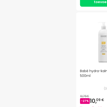
toevoe
Babé hydra-kal
500ml
(
3
13,75€
10,
09 €
-
27
%