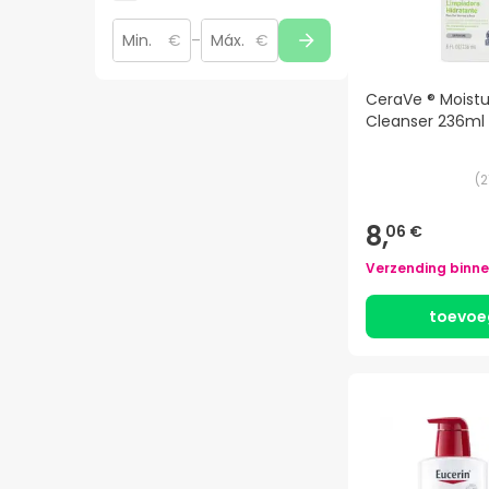
€
–
€
CeraVe ® Moistu
Cleanser 236ml
(
2
8,
06 €
Verzending binn
toevoe