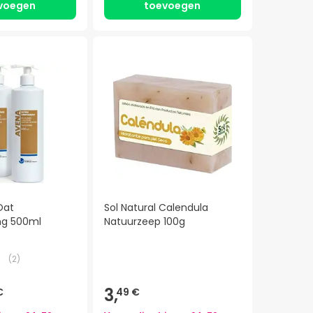
voegen
toevoegen
Oat
Sol Natural Calendula
ng 500ml
Natuurzeep 100g
(
2
)
3,
€
49 €