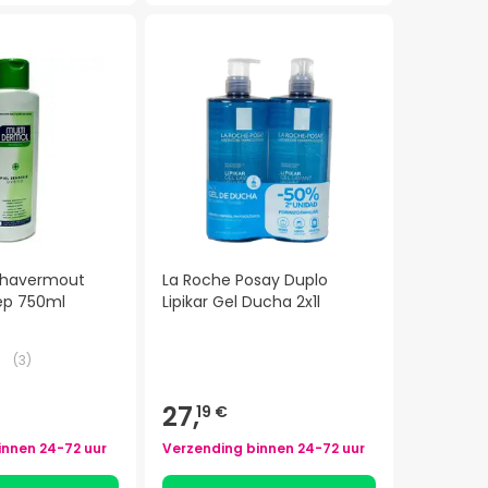
 havermout
La Roche Posay Duplo
ep 750ml
Lipikar Gel Ducha 2x1l
(
3
)
27,
19 €
innen
24-72 uur
Verzending binnen
24-72 uur