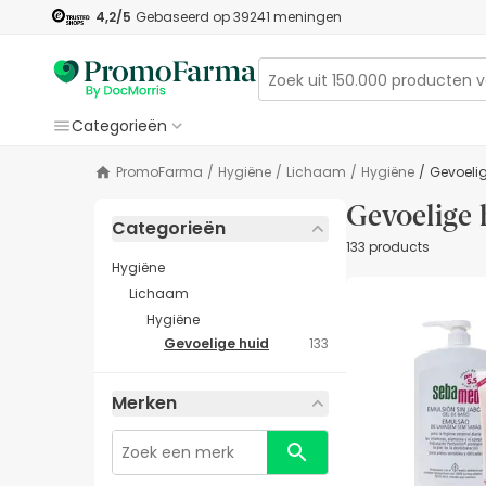
4,2
/5
Gebaseerd op
39241
meningen
Categorieën
PromoFarma
/
Hygiëne
/
Lichaam
/
Hygiëne
/
Gevoeli
Gevoelige 
Categorieën
133 products
Hygiëne
Lichaam
Hygiëne
Gevoelige huid
133
Merken