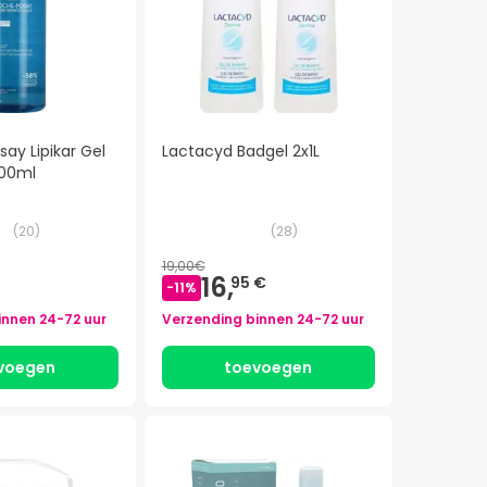
ay Lipikar Gel
Lactacyd Badgel 2x1L
000ml
(
20
)
(
28
)
19,00€
16,
95 €
-
11
%
innen
24-72 uur
Verzending binnen
24-72 uur
voegen
toevoegen