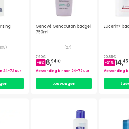
rizing
Genové Genocutan badgel
Eucerin® bad
750ml
105
)
(
27
)
7,60€
20,85€
6,
14,
94 €
45
-
9
%
-
31
%
en
24-72 uur
Verzending binnen
24-72 uur
Verzending b
gen
toevoegen
toe