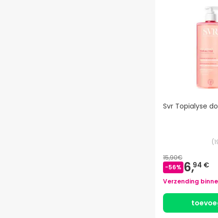
Svr Topialyse do
(
1
15,90€
6,
94 €
-
56
%
Verzending binn
toevoe