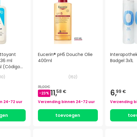
ttoyant
Eucerin® pH5 Douche Olie
Interapothek
236 ml
400ml
Badgel 3x1L
l (Código
10
)
(
152
)
15,00€
11,
6,
58 €
99 €
-
23
%
en
24-72 uur
Verzending binnen
24-72 uur
Verzending b
gen
toevoegen
toe