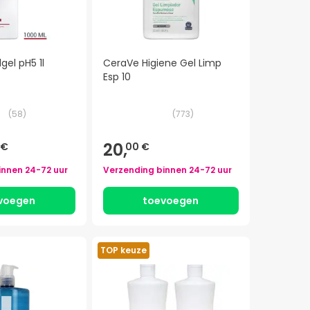
gel pH5 1l
CeraVe Higiene Gel Limp
Esp 10
(
58
)
(
773
)
20,
 €
00 €
innen
24-72 uur
Verzending binnen
24-72 uur
voegen
toevoegen
TOP keuze