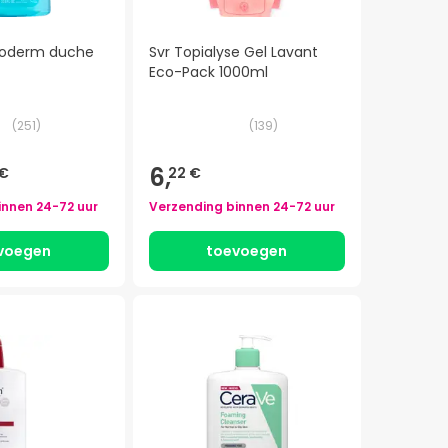
toderm duche
Svr Topialyse Gel Lavant
Eco-Pack 1000ml
(
251
)
(
139
)
6,
 €
22 €
innen
24-72 uur
Verzending binnen
24-72 uur
voegen
toevoegen