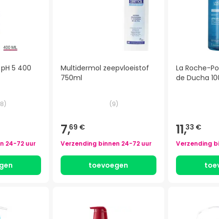
 pH 5 400
Multidermol zeepvloeistof
La Roche-Pos
750ml
de Ducha 1
8
)
(
9
)
7,
11,
69 €
33 €
en
24-72 uur
Verzending binnen
24-72 uur
Verzending b
gen
toevoegen
toe