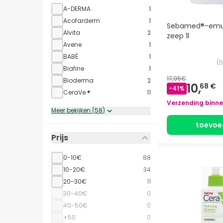
A-DERMA
1
Acofarderm
1
Sebamed®-emul
Alvita
2
zeep 1l
Avene
1
BABÉ
1
(
5
Biafine
1
17,95€
Bioderma
2
10,
68 €
-
41
%
CeraVe ®
11
Verzending binn
Meer bekijken
(
58
)
toevoe
Prijs
0-10€
88
10-20€
34
20-30€
11
30-40€
0
40-50€
0
+50
0