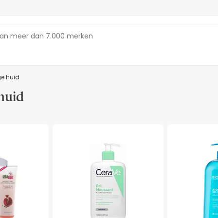
ge huid
huid