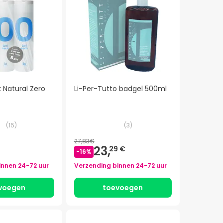
 Natural Zero
Li-Per-Tutto badgel 500ml
(
15
)
(
3
)
27,83€
23,
29 €
-
16
%
innen
24-72 uur
Verzending binnen
24-72 uur
voegen
toevoegen