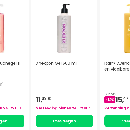
uchegel 1l
Xhekpon Gel 500 ml
Isdin® Aven
en vloeibar
91
)
17,55€
11,
15,
69 €
47
-
12
%
en
24-72 uur
Verzending binnen
24-72 uur
Verzending b
gen
toevoegen
toe