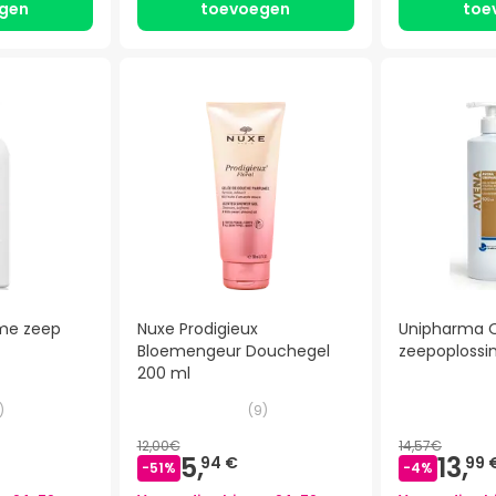
gen
toevoegen
toe
me zeep
Nuxe Prodigieux
Unipharma 
Bloemengeur Douchegel
zeepoplossi
200 ml
)
(
9
)
12,00€
14,57€
5,
13,
94 €
99 
-
51
%
-
4
%