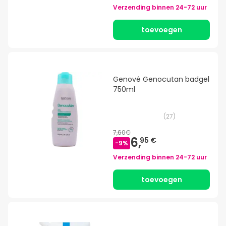
Verzending binnen
24-72 uur
toevoegen
Genové Genocutan badgel
750ml
(
27
)
7,60€
6,
95 €
-
9
%
Verzending binnen
24-72 uur
toevoegen