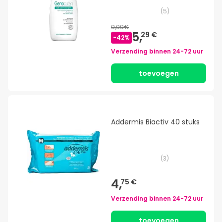
(
5
)
9,09€
5,
29 €
-
42
%
Verzending binnen
24-72 uur
toevoegen
Addermis Biactiv 40 stuks
(
3
)
4,
75 €
Verzending binnen
24-72 uur
toevoegen