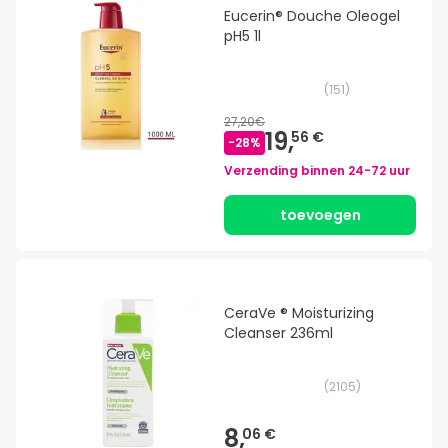
Eucerin® Douche Oleogel
pH5 1l
(
151
)
27,20€
19,
56 €
-
28
%
Verzending binnen
24-72 uur
toevoegen
CeraVe ® Moisturizing
Cleanser 236ml
(
2105
)
8,
06 €