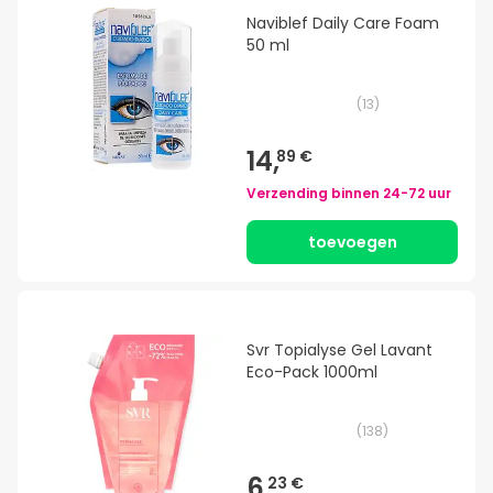
Naviblef Daily Care Foam
50 ml
(
13
)
14,
89 €
Verzending binnen
24-72 uur
toevoegen
Svr Topialyse Gel Lavant
Eco-Pack 1000ml
(
138
)
6,
23 €