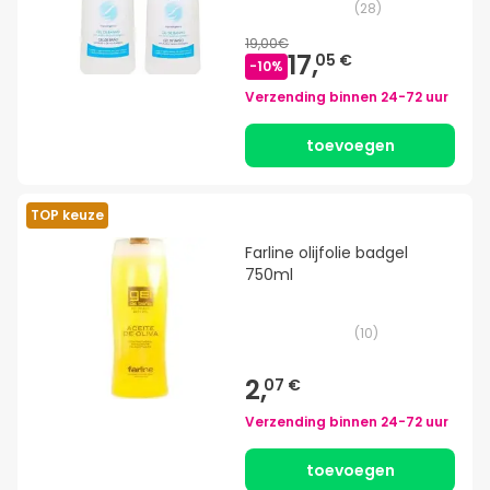
(
28
)
19,00€
17,
05 €
-
10
%
Verzending binnen
24-72 uur
toevoegen
TOP keuze
Farline olijfolie badgel
750ml
(
10
)
2,
07 €
Verzending binnen
24-72 uur
toevoegen