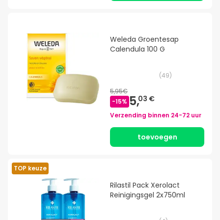
Weleda Groentesap
Calendula 100 G
(
49
)
5,95€
5,
03 €
-
15
%
Verzending binnen
24-72 uur
toevoegen
TOP keuze
Rilastil Pack Xerolact
Reinigingsgel 2x750ml