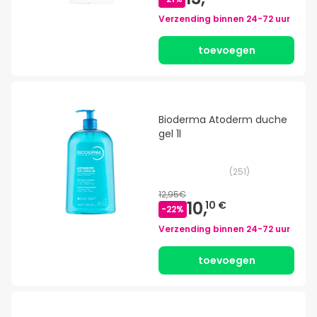
Verzending binnen
24-72 uur
toevoegen
Bioderma Atoderm duche
gel 1l
(
251
)
12,95€
10,
10 €
-
22
%
Verzending binnen
24-72 uur
toevoegen