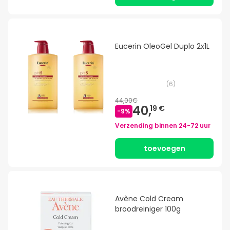
Eucerin OleoGel Duplo 2x1L
(
6
)
44,00€
40,
19 €
-
9
%
Verzending binnen
24-72 uur
toevoegen
Avène Cold Cream
broodreiniger 100g