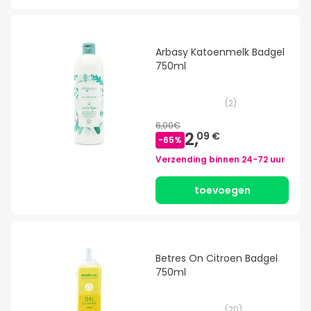
Arbasy Katoenmelk Badgel
750ml
(
2
)
6,00€
2,
09 €
-
65
%
Verzending binnen
24-72 uur
toevoegen
Betres On Citroen Badgel
750ml
(
20
)