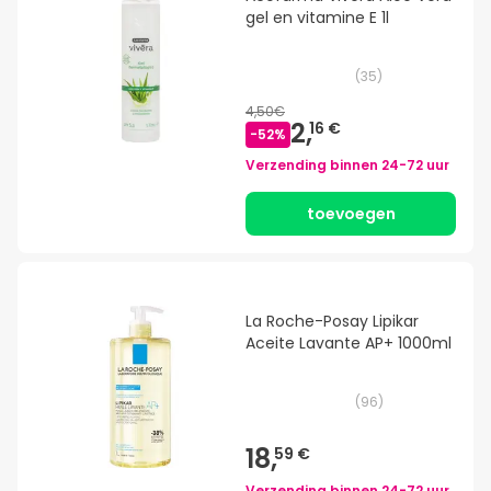
gel en vitamine E 1l
(
35
)
4,50€
2,
16 €
-
52
%
Verzending binnen
24-72 uur
toevoegen
La Roche-Posay Lipikar
Aceite Lavante AP+ 1000ml
(
96
)
18,
59 €
Verzending binnen
24-72 uur