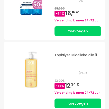
(
4
)
28,92€
16,
16 €
-
44
%
Verzending binnen
24-72 uur
toevoegen
Topialyse Micellaire olie 1l
(
249
)
23,90€
12,
34 €
-
48
%
Verzending binnen
24-72 uur
toevoegen