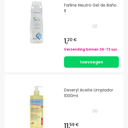
Farline Neutro Gel de Baño
1l
(
2
)
1,
20 €
Verzending binnen
24-72 uur
toevoegen
Dexeryl Aceite Limpiador
1000ml
(
3
)
11,
59 €