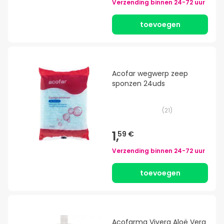
Verzending binnen
24-72 uur
toevoegen
Acofar wegwerp zeep
sponzen 24uds
(
21
)
1,
59 €
Verzending binnen
24-72 uur
toevoegen
Acofarma Vivera Aloë Vera