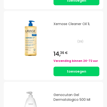
toevoegen
Xemose Cleaner Oil 1L
(
39
)
14,
36 €
Verzending binnen
24-72 uur
toevoegen
Genocutan Gel
Dermatologico 500 Ml