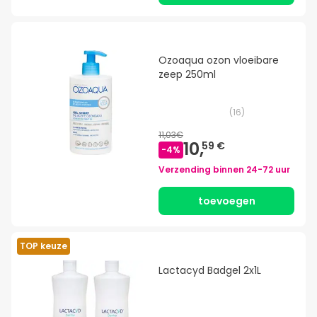
Ozoaqua ozon vloeibare
zeep 250ml
(
16
)
11,03€
10,
59 €
-
4
%
Verzending binnen
24-72 uur
toevoegen
TOP keuze
Lactacyd Badgel 2x1L