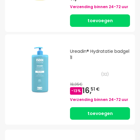
Verzending binnen
24-72 uur
toevoegen
Ureadin® Hydratatie badgel
1l
(
32
)
18,95€
16,
51 €
-
13
%
Verzending binnen
24-72 uur
toevoegen