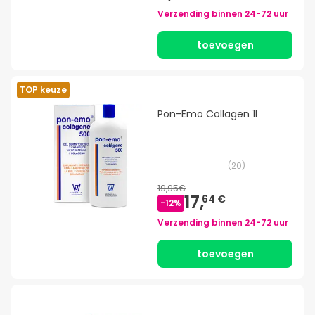
Verzending binnen
24-72 uur
toevoegen
TOP keuze
Pon-Emo Collagen 1l
(
20
)
19,95€
17,
64 €
-
12
%
Verzending binnen
24-72 uur
toevoegen