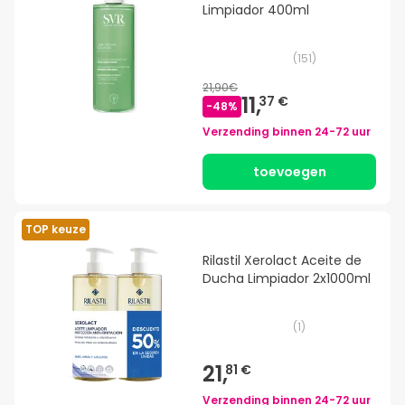
Limpiador 400ml
(
151
)
21,90€
11,
37 €
-
48
%
Verzending binnen
24-72 uur
toevoegen
TOP keuze
Rilastil Xerolact Aceite de
Ducha Limpiador 2x1000ml
(
1
)
21,
81 €
Verzending binnen
24-72 uur