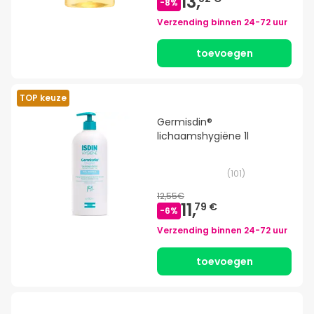
13,
-
8
%
Verzending binnen
24-72 uur
toevoegen
TOP keuze
Germisdin®
lichaamshygiëne 1l
(
101
)
12,55€
11,
79 €
-
6
%
Verzending binnen
24-72 uur
toevoegen