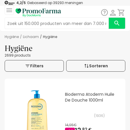
4,2
/5
Gebaseerd op
39293
meningen
Hygiëne
/
Lichaam
/
Hygiëne
Hygiëne
2699 products
Filters
Sorteren
Bioderma Atoderm Huile
De Douche 1000ml
(
1936
)
14,95€
82 €