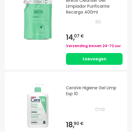
Biretix Cleanser Gel
Limpiador Purificante
Recarga 400ml
(
5
)
14,
07 €
Verzending binnen
24-72 uur
toevoegen
CeraVe Higiene Gel Limp
Esp 10
(
773
)
18,
90 €