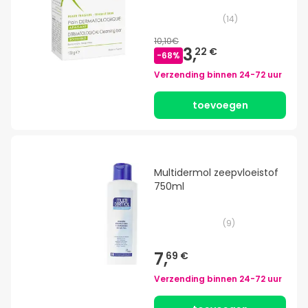
(
14
)
10,10€
3,
22 €
-
68
%
Verzending binnen
24-72 uur
toevoegen
Multidermol zeepvloeistof
750ml
(
9
)
7,
69 €
Verzending binnen
24-72 uur