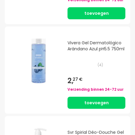
toevoegen
Vivera Gel Dermatológico
Arándano Azul pH5.5 750ml
(
4
)
2,
27 €
Verzending binnen
24-72 uur
toevoegen
Svr Spirial Déo-Douche Gel