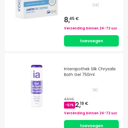
(
14
)
8,
45 €
Verzending binnen
24-72 uur
toevoegen
Interapothek Silk Chrysalis
Bath Gel 750ml
(
6
)
4,50€
2,
19 €
-
51
%
Verzending binnen
24-72 uur
toevoegen