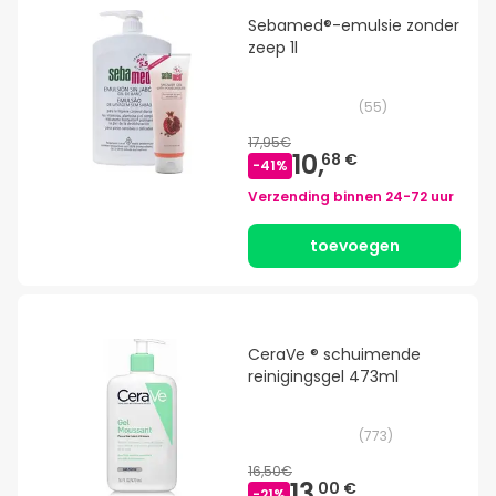
Sebamed®-emulsie zonder
zeep 1l
(
55
)
17,95€
10,
68 €
-
41
%
Verzending binnen
24-72 uur
toevoegen
CeraVe ® schuimende
reinigingsgel 473ml
(
773
)
16,50€
13,
00 €
-
21
%