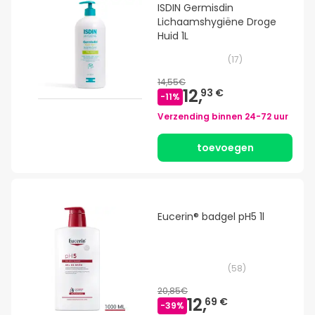
ISDIN Germisdin
Lichaamshygiëne Droge
Huid 1L
(
17
)
14,55€
12,
93 €
-
11
%
Verzending binnen
24-72 uur
toevoegen
Eucerin® badgel pH5 1l
(
58
)
20,85€
12,
69 €
-
39
%