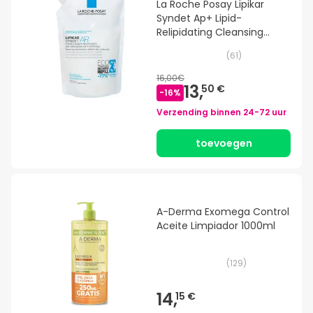
La Roche Posay Lipikar
Syndet Ap+ Lipid-
Relipidating Cleansing
Cream 400ml
(
61
)
16,00€
13,
50 €
-
16
%
Verzending binnen
24-72 uur
toevoegen
A-Derma Exomega Control
Aceite Limpiador 1000ml
(
129
)
14,
15 €