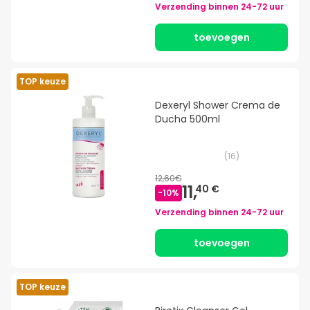
Verzending binnen
24-72 uur
toevoegen
TOP keuze
Dexeryl Shower Crema de
Ducha 500ml
(
16
)
12,60€
11,
40 €
-
10
%
Verzending binnen
24-72 uur
toevoegen
TOP keuze