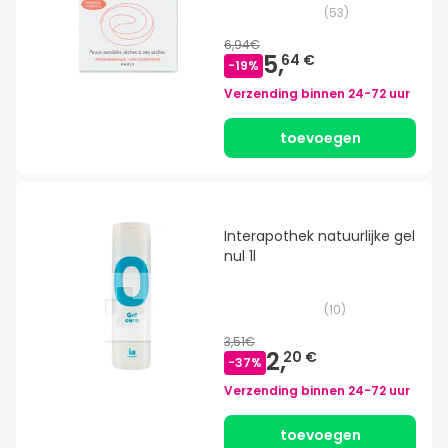
(
53
)
6,94€
5,
64 €
-
19
%
Verzending binnen
24-72 uur
toevoegen
Interapothek natuurlijke gel
nul 1l
(
10
)
3,51€
2,
20 €
-
37
%
Verzending binnen
24-72 uur
toevoegen