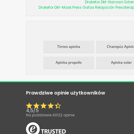
Drakefor Dkf-Nanosin Extr
Drakefor Dkf-Mask Press Gafas Relajación Presoterap
Tintes apivita
Champús Apivit
Apivita propolis
Apivita solar
Prawdziwe opinie użytkowników
4,5
/
5
Na podstawie
40122
opinie