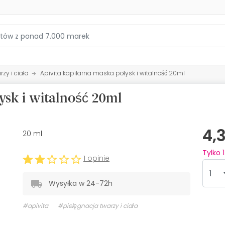
zy i ciała
Apivita kapilarna maska połysk i witalność 20ml
ysk i witalność 20ml
4,
20 ml
Tylko
1
1 opinie
Wysyłka w 24-72h
#apivita
#pielęgnacja twarzy i ciała