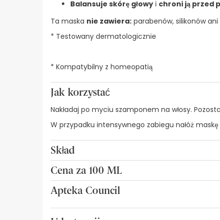
Balansuje skórę głowy
i
chroni ją przed
Ta maska
nie zawiera:
parabenów, silikonów ani
* Testowany dermatologicznie
* Kompatybilny z homeopatią
Jak korzystać
Nakładaj po myciu szamponem na włosy. Pozostawi
W przypadku intensywnego zabiegu nałóż maskę na
Skład
OLIWKA, ZIELONA HERBATA, LAVENDER, GINSENG, W
Cena za 100 ML
21,65€ / 100 ml
Apteka Council