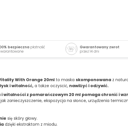
00% bezpieczna
płatność
Gwarantowany zwrot
warantowane
przez 14 dni
itality With Orange 20ml
to maska
skomponowana
z natura
łysk i witalność,
a także oczyścić,
nawilżyć i odżywić.
a i witalności z pomarańczowym 20 ml
pomaga chronić i w
ak zanieczyszczenie, ekspozycja na słońce, urządzenia termiczn
nie
się skóry głowy.
ia
dzięki ekstraktom z miodu.