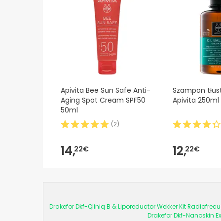
Apivita Bee Sun Safe Anti-
Szampon tłus
Aging Spot Cream SPF50
Apivita 250ml
50ml
(
2
)
14,
12,
22€
22€
Drakefor Dkf-Qliniq B & Liporeductor Wekker Kit Radiofrec
Drakefor Dkf-Nanoskin Ex