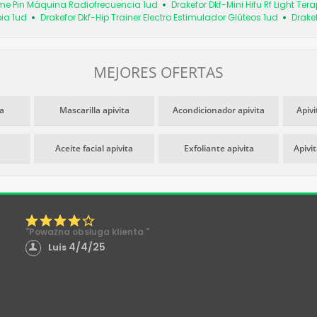
eme Pin Máquina Radiofrecuencia 1ud
Drakefor Dkf-Mini Hifu Rf Light Te
ia 1ud
Drakefor Dkf-Hip Trainer Electro Estimulador Glúteos 1ud
Drake
MEJORES OFERTAS
a
Mascarilla apivita
Acondicionador apivita
Apivi
Aceite facial apivita
Exfoliante apivita
Apivi
"Poważna obsługa klienta "
4/4/25
Luis