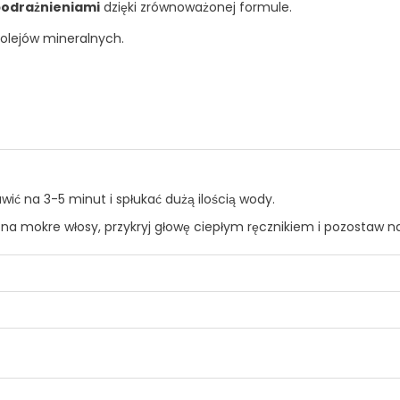
 podrażnieniami
dzięki zrównoważonej formule.
 olejów mineralnych.
ć na 3-5 minut i spłukać dużą ilością wody.
 mokre włosy, przykryj głowę ciepłym ręcznikiem i pozostaw na 1
ITAMINA E; Olejki eteryczne z cytryny, pomarańczy, GRAPEFRUI