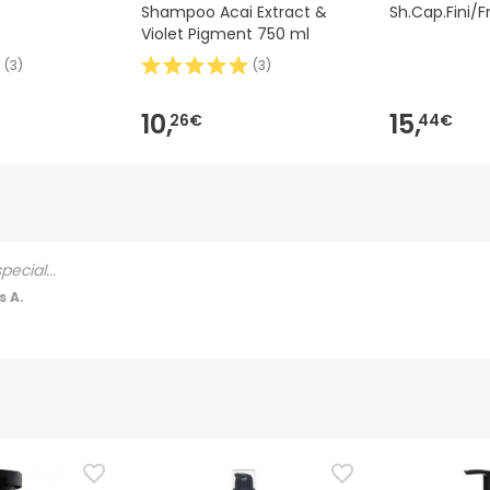
Shampoo Acai Extract &
Sh.Cap.Fini/Fr
Violet Pigment 750 ml
(
3
)
(
3
)
10,
15,
26€
44€
pecial...
 A.