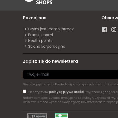
Poznaj nas
Obserw
Czym jest PromoFarma?
Pracuj z nami
Health points
Strona korporacyjna
Zapisz się do newslettera
Nie przegap niczego! Dowiedz się o najlepszych ofertach i pr
politykę prywatności
Przeczytałem
i wyrażam zgodę na p
Należy pamiętać, że subskrybując nasz biuletyn, użytkownik w
użytkownik może wycofać swoją zgodę lub skorzystać z innych 