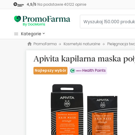
4,5
/
5
Na podstawie
40122
opinie
kategorie
PromoFarma
Kosmetyki naturalne
Pielęgnacja twar
Kosmetyki
Apivita kapilarna maska poł
Zdrowie
Higiena
Najlepszy wybór
Health Points
Dietetyka
Niemowlęta i matki
Optyka
Ortopedia
Zielarz