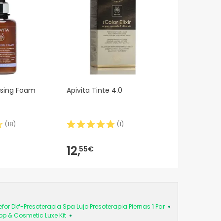
nsing Foam
Apivita Tinte 4.0
(
18
)
(
1
)
12,
55€
for Dkf-Presoterapia Spa Lujo Presoterapia Piernas 1 Par
pp & Cosmetic Luxe Kit