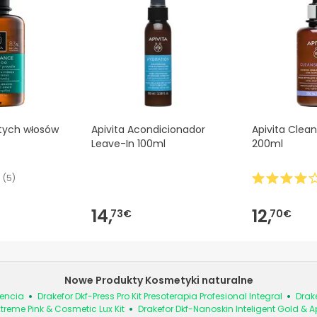
tych włosów
Apivita Acondicionador
Apivita Clea
Leave-In 100ml
200ml
(
5
)
14,
12,
73€
70€
Nowe Produkty Kosmetyki naturalne
uencia
Drakefor Dkf-Press Pro Kit Presoterapia Profesional Integral
Drake
treme Pink & Cosmetic Lux Kit
Drakefor Dkf-Nanoskin Inteligent Gold & A