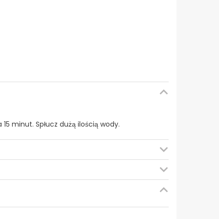
5 minut. Spłucz dużą ilością wody.
T; SYSTEM OCHRONY BIO-COTTON