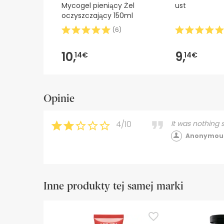
Mycogel pieniący Żel
ust
oczyszczający 150ml
(
6
)
10,
9,
14€
14€
Opinie
4/10
It was nothing s
Anonymous
Inne produkty tej samej marki