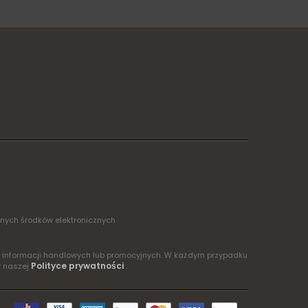
żnych środków elektronicznych
ia informacji handlowych lub promocyjnych. W każdym przypadku
Polityce prywatności
w naszej
.