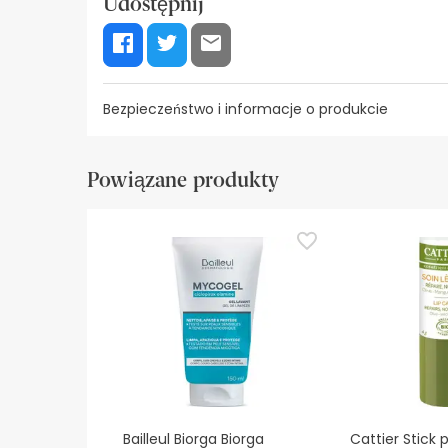
Udostępnij
Bezpieczeństwo i informacje o produkcie
Zasoby bezpieczeństwa wizualnego
Dane prod
Powiązane produkty
Zasoby bezpieczeństwa wizualnego
W tej chwili nie mamy obrazów zabezpieczeń dla
zalecamy zapoznanie się z informacjami dotyczą
bezpieczeństwa, prosimy o kontakt. Ponadto, jeśl
Bailleul Biorga Biorga
Cattier Stick 