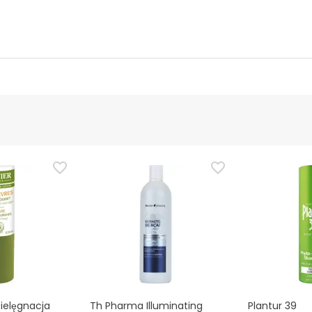
ucenta
Upoważniony urzędnik
 tego produktu, ale pracujemy nad tym. Zachęcamy do późniejsz
cymi bezpieczeństwa dołączonymi do produktu przed jego użyci
i chcesz, możesz również zwrócić produkt, postępując
zgodnie z
pielęgnacja
Th Pharma Illuminating
Plantur 39