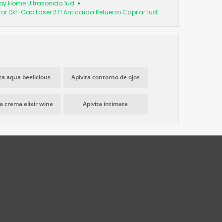
rapy Home Ultrasonido 1ud
for Dkf-Cap Laser 271 Anticaída Refuerzo Capilar 1ud
ta aqua beelicious
Apivita contorno de ojos
ta crema elixir wine
Apivita intimate