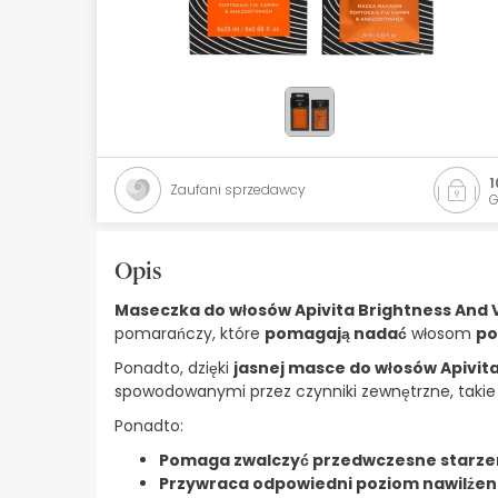
Kosmetyki naturalne
Oferty
Marki
Bestsellery
1
Zaufani sprzedawcy
G
Health Points
Opis
Maseczka do włosów Apivita Brightness And V
pomarańczy, które
pomagają nadać
włosom
po
Ponadto, dzięki
jasnej masce do włosów Apivit
spowodowanymi przez czynniki zewnętrzne, takie j
Ponadto:
Pomaga zwalczyć przedwczesne starze
Przywraca odpowiedni poziom nawilżen