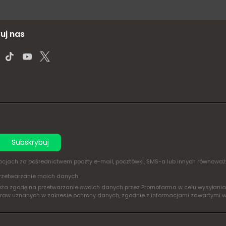
uj nas
Subskrybuj
omocjach za pośrednictwem poczty e-mail, pocztówki, SMS-a lub innych równowa
rzetwarzanie moich danych
yraża zgodę na przetwarzanie swoich danych przez Promofarma w celu wysyłan
praw uznanych w zakresie ochrony danych, zgodnie z informacjami zawartymi 