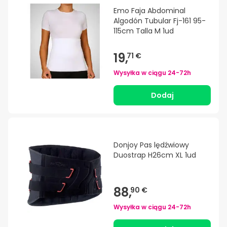
Emo Faja Abdominal
Algodón Tubular Fj-161 95-
115cm Talla M 1ud
19,
71 €
Wysyłka w ciągu
24-72h
Dodaj
Donjoy Pas lędźwiowy
Duostrap H26cm XL 1ud
88,
90 €
Wysyłka w ciągu
24-72h