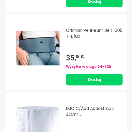
Dodaj
Orliman Perineum Belt 1005
T-L 1ud
35,
19 €
Wysyłka w ciągu
24-72h
Dodaj
DJO C/Abd Abdostrap2
32Cm L