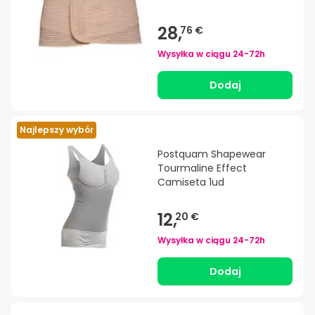
28,
76 €
Wysyłka w ciągu
24-72h
Dodaj
Najlepszy wybór
Postquam Shapewear
Tourmaline Effect
Camiseta 1ud
12,
20 €
Wysyłka w ciągu
24-72h
Dodaj