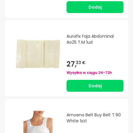
Dodaj
Aurafix Faja Abdominal
Ao25 T.M 1ud
27,
33 €
Wysyłka w ciągu
24-72h
Dodaj
Amoena Belt Buy Belt T.90
White 1szt