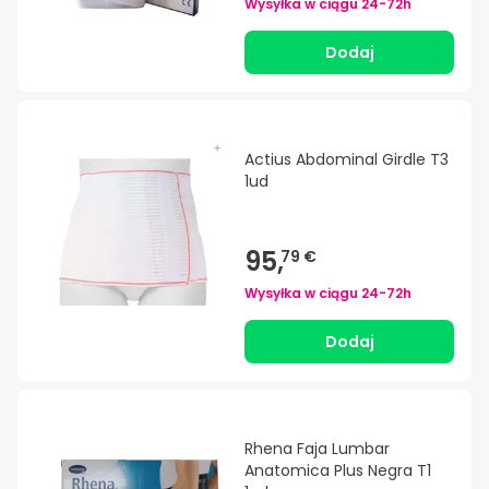
Wysyłka w ciągu
24-72h
Dodaj
Actius Abdominal Girdle T3
1ud
95,
79 €
Wysyłka w ciągu
24-72h
Dodaj
Rhena Faja Lumbar
Anatomica Plus Negra T1