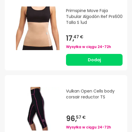
Primspine Move Faja
Tubular Algodón Ref Prs600
Talla S 1ud
17,
47 €
Wysyłka w ciągu
24-72h
Dodaj
Vulkan Open Cells body
corsair reductor TS
96,
57 €
Wysyłka w ciągu
24-72h