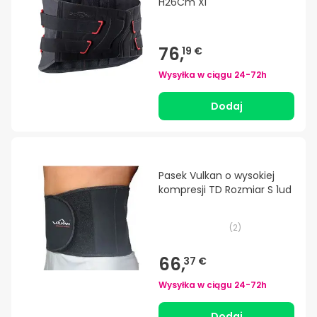
H26Cm Xl
76,
19 €
Wysyłka w ciągu
24-72h
Dodaj
Pasek Vulkan o wysokiej
kompresji TD Rozmiar S 1ud
(
2
)
66,
37 €
Wysyłka w ciągu
24-72h
Dodaj