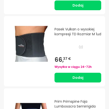
Dodaj
Pasek Vulkan o wysokiej
kompresji TD Rozmiar M 1ud
(
2
)
66,
37 €
Wysyłka w ciągu
24-72h
Dodaj
Prim Primspine Faja
Lumbosacra Semirrigida