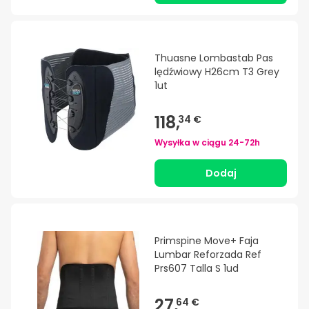
Thuasne Lombastab Pas
lędźwiowy H26cm T3 Grey
1ut
118,
34 €
Wysyłka w ciągu
24-72h
Dodaj
Primspine Move+ Faja
Lumbar Reforzada Ref
Prs607 Talla S 1ud
27,
64 €