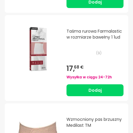
Dodaj
Taśma rurowa Farmalastic
w rozmiarze bawełny 1 1ud
(
9
)
17,
68 €
Wysyłka w ciągu
24-72h
Dodaj
Wzmocniony pas brzuszny
Medilast TM