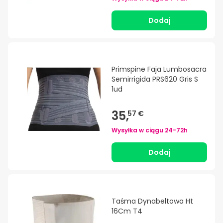
Dodaj
Primspine Faja Lumbosacra
Semirrigida PRS620 Gris S
1ud
35,
57 €
Wysyłka w ciągu
24-72h
Dodaj
Taśma Dynabeltowa Ht
16Cm T4