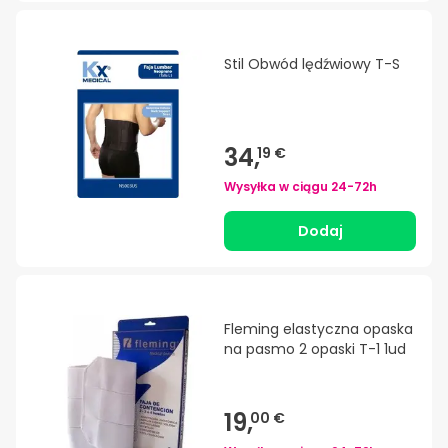
Stil Obwód lędźwiowy T-S
34,
19 €
Wysyłka w ciągu
24-72h
Dodaj
Fleming elastyczna opaska
na pasmo 2 opaski T-1 1ud
19,
00 €