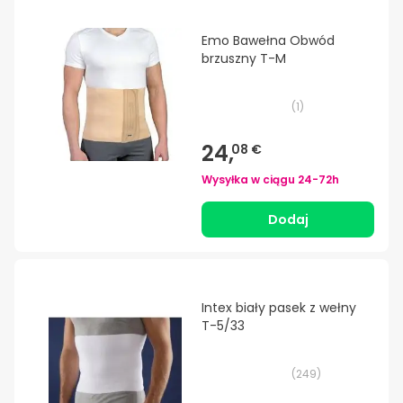
Emo Bawełna Obwód
brzuszny T-M
(
1
)
24,
08 €
Wysyłka w ciągu
24-72h
Dodaj
Intex biały pasek z wełny
T-5/33
(
249
)