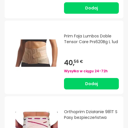
Dodaj
Prim Faja Lumbos Doble
Tensor Care Prs620Bg L 1ud
40,
56 €
Wysyłka w ciągu
24-72h
Dodaj
Orthoprim Działanie 981T S
Pasy bezpieczeństwa