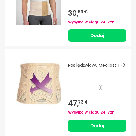
30,
53 €
Wysyłka w ciągu
24-72h
Dodaj
Pas lędźwiowy Medilast T-3
(
1
)
47,
73 €
Wysyłka w ciągu
24-72h
Dodaj