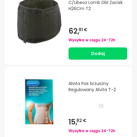
C/Libeoz Lomb Dbl Zacisk
H26Cm T2
62,
81 €
Wysyłka w ciągu
24-72h
Dodaj
Alvita Pas brzuszny
Regulowany Alvita T-2
(
1
)
15,
82 €
Wysyłka w ciągu
24-72h