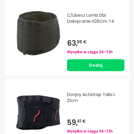
C/Libeoz Lomb Dbl
Dokręcanie H26Cm T4
63,
95 €
Wysyłka w ciągu
24-72h
Dodaj
Donjoy Actistrap Talla L
21cm
59,
41 €
Wysyłka w ciągu
24-72h