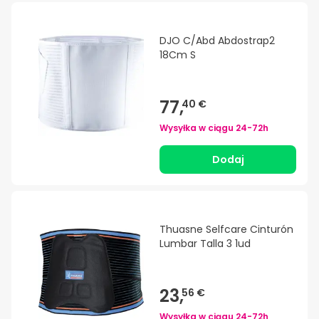
DJO C/Abd Abdostrap2
18Cm S
77,
40 €
Wysyłka w ciągu
24-72h
Dodaj
Thuasne Selfcare Cinturón
Lumbar Talla 3 1ud
23,
56 €
Wysyłka w ciągu
24-72h