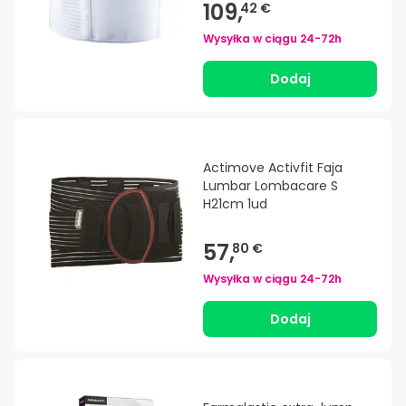
109,
42 €
Wysyłka w ciągu
24-72h
Dodaj
Actimove Activfit Faja
Lumbar Lombacare S
H21cm 1ud
57,
80 €
Wysyłka w ciągu
24-72h
Dodaj