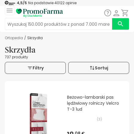
4,5
/5
Na podstawie
40122
opinie
Ortopedia
/
Skrzydła
Skrzydła
737 produkty
Filtry
Sortuj
Beżowo-lambarski pas
lędźwiowy rolniczy Velcro
T-3 1ud
(
3
)
08 €