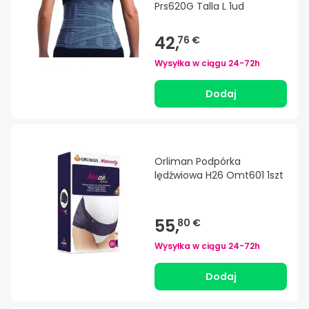
Prs620G Talla L 1ud
42,
76 €
Wysyłka w ciągu
24-72h
Dodaj
Orliman Podpórka
lędźwiowa H26 Omt601 1szt
55,
80 €
Wysyłka w ciągu
24-72h
Dodaj