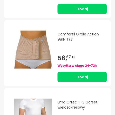
Dodaj
Comforsil Girdle Action
981N T/S
56,
67 €
Wysyłka w ciągu
24-72h
Dodaj
Emo Ortec T-S Gorset
wielozakresowy