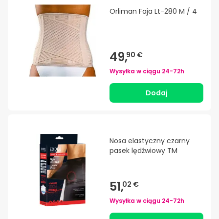
Orliman Faja Lt-280 M / 4
49,
90 €
Wysyłka w ciągu
24-72h
Dodaj
Nosa elastyczny czarny
pasek lędźwiowy TM
51,
02 €
Wysyłka w ciągu
24-72h