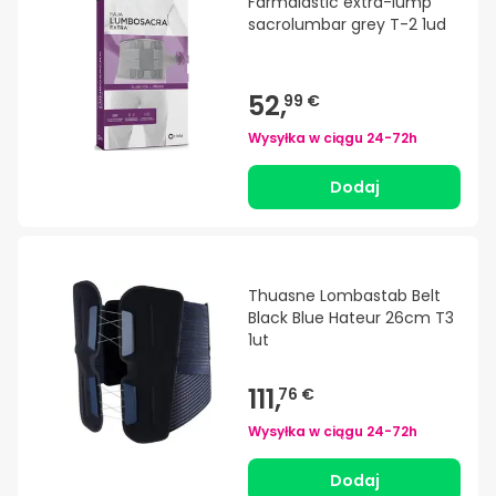
Farmalastic extra-lump
sacrolumbar grey T-2 1ud
52,
99 €
Wysyłka w ciągu
24-72h
Dodaj
Thuasne Lombastab Belt
Black Blue Hateur 26cm T3
1ut
111,
76 €
Wysyłka w ciągu
24-72h
Dodaj