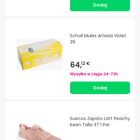
Dodaj
Scholl Mules Artesia Violet
39
64,
12 €
Wysyłka w ciągu
24-72h
Dodaj
Suecos Zapato Latt Peachy
Keen Talla 37 1 Par