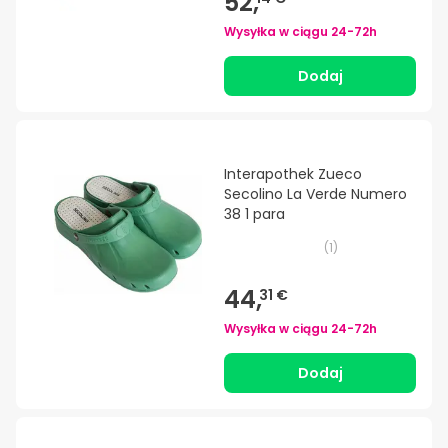
52,
Wysyłka w ciągu
24-72h
Dodaj
Interapothek Zueco
Secolino La Verde Numero
38 1 para
(
1
)
44,
31 €
Wysyłka w ciągu
24-72h
Dodaj