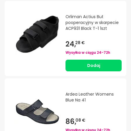
Orliman Actius But
pooperacyjny w skarpecie
ACP931 Black T-1 1szt
24,
28 €
Wysyłka w ciągu
24-72h
Dodaj
Ardea Leather Womens
Blue Na 41
86,
08 €
Wysyłka w ciągu
24-72h