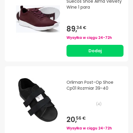
Suecos Shoe Alma Velvety
Wine 1 para
89,
34 €
Wysyłka w ciągu
24-72h
Dodaj
Orliman Post-Op Shoe
Cp01 Rozmiar 39-40
(
4
)
20,
56 €
Wysyłka w ciągu
24-72h