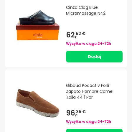
Cinza Clog Blue
Micromassage N42
62,
52 €
Wysyłka w ciągu
24-72h
Dodaj
Gibaud Podactiv Forli
Zapato Hombre Camel
Talla 44 1 Par
96,
35 €
Wysyłka w ciągu
24-72h