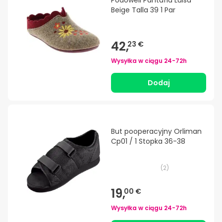
Podowell Pantufla Luisa
Beige Talla 39 1 Par
42,
23 €
Wysyłka w ciągu
24-72h
Dodaj
But pooperacyjny Orliman
Cp01 / 1 Stopka 36-38
(
2
)
19,
00 €
Wysyłka w ciągu
24-72h