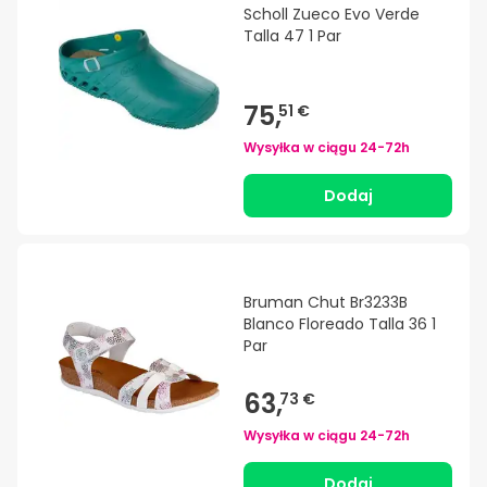
Scholl Zueco Evo Verde
Talla 47 1 Par
75,
51 €
Wysyłka w ciągu
24-72h
Dodaj
Bruman Chut Br3233B
Blanco Floreado Talla 36 1
Par
63,
73 €
Wysyłka w ciągu
24-72h
Dodaj