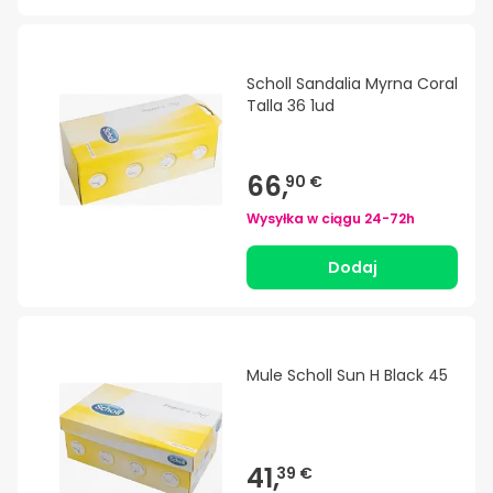
Scholl Sandalia Myrna Coral
Talla 36 1ud
66,
90 €
Wysyłka w ciągu
24-72h
Dodaj
Mule Scholl Sun H Black 45
41,
39 €