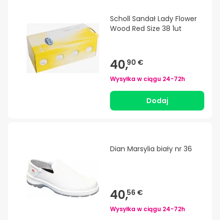
Scholl Sandał Lady Flower
Wood Red Size 38 1ut
40,
90 €
Wysyłka w ciągu
24-72h
Dodaj
Dian Marsylia biały nr 36
40,
56 €
Wysyłka w ciągu
24-72h