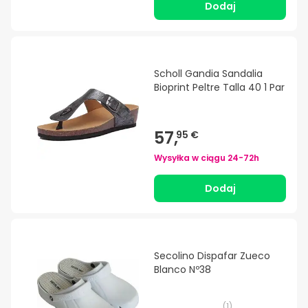
Dodaj
Scholl Gandia Sandalia
Bioprint Peltre Talla 40 1 Par
57,
95 €
Wysyłka w ciągu
24-72h
Dodaj
Secolino Dispafar Zueco
Blanco Nº38
(
1
)