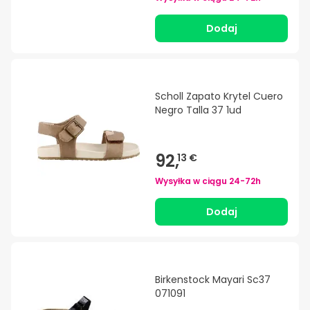
Dodaj
Scholl Zapato Krytel Cuero
Negro Talla 37 1ud
92,
13 €
Wysyłka w ciągu
24-72h
Dodaj
Birkenstock Mayari Sc37
071091