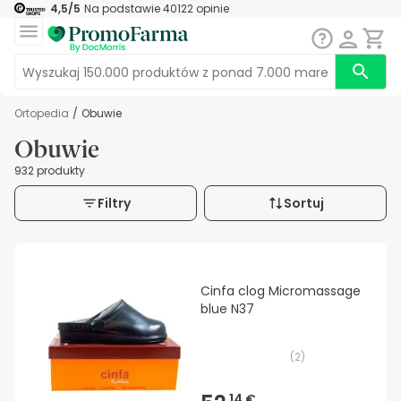
4,5
/5
Na podstawie
40122
opinie
Ortopedia
/
Obuwie
Obuwie
932 produkty
Filtry
Sortuj
Cinfa clog Micromassage
blue N37
(
2
)
14 €