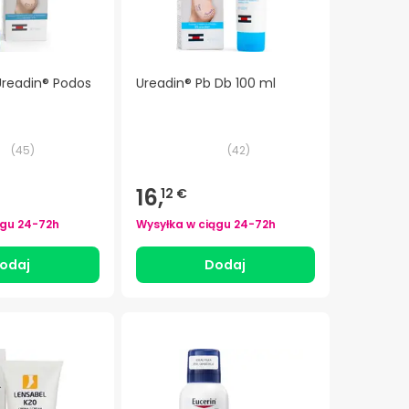
Ureadin® Podos
Ureadin® Pb Db 100 ml
(
45
)
(
42
)
16,
12 €
ągu
24-72h
Wysyłka w ciągu
24-72h
odaj
Dodaj