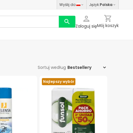
Wyślij do
:
Język
:
Polska
Mój koszyk
Zaloguj się
Sortuj według
Najlepszy wybór