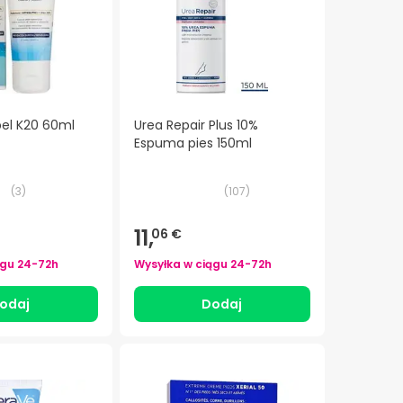
el K20 60ml
Urea Repair Plus 10%
Espuma pies 150ml
(
3
)
(
107
)
11,
06 €
ągu
24-72h
Wysyłka w ciągu
24-72h
odaj
Dodaj