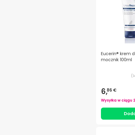
Eucerin® krem d
mocznik 100ml
(
1
6,
86 €
Wysyłka w ciągu
Doda