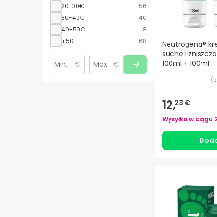
20-30€
56
30-40€
40
40-50€
8
+50
68
Neutrogena® k
suche i zniszcz
100ml + 100ml
€
–
€
(
2
12,
23 €
Wysyłka w ciągu
Doda