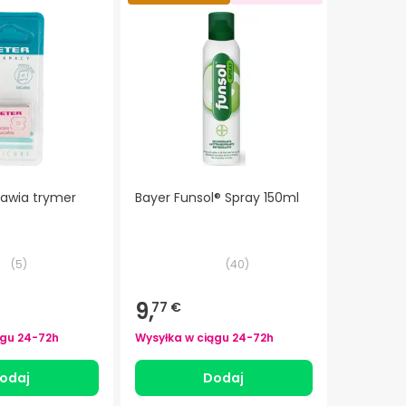
tawia trymer
Bayer Funsol® Spray 150ml
(
5
)
(
40
)
9,
77 €
ągu
24-72h
Wysyłka w ciągu
24-72h
odaj
Dodaj