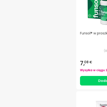
Funsol® w prosz
(
8
7,
08 €
Wysyłka w ciągu
Doda