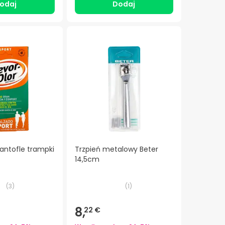
odaj
Dodaj
antofle trampki
Trzpień metalowy Beter
14,5cm
(
3
)
(
1
)
8,
22 €