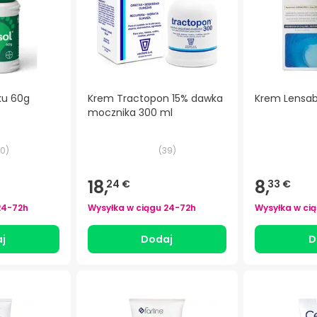
ku 60g
Krem Tractopon 15% dawka
Krem Lensab
mocznika 300 ml
0
)
(
39
)
18,
8,
24 €
33 €
24-72h
Wysyłka w ciągu
24-72h
Wysyłka w ci
j
Dodaj
D