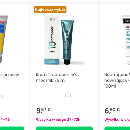
Najlepszy wybór
em przeciw
Krem Tractopon 15%
Neutrogena®
mocznik 75 ml
nawilżający 
100ml
0
)
(
17
)
9,
6,
57 €
60 €
24-72h
Wysyłka w ciągu
24-72h
Wysyłka w ci