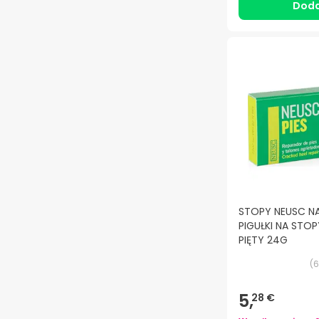
Doda
STOPY NEUSC N
PIGUŁKI NA STOPY
PIĘTY 24G
(
6
5,
28 €