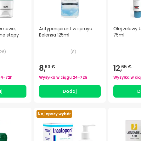
remowe,
Antyperspirant w sprayu
Olej żelowy 
one stopy
Belensa 125ml
75ml
26
)
(
8
)
8,
12,
93 €
65 €
24-72h
Wysyłka w ciągu
24-72h
Wysyłka w ci
j
Dodaj
D
Najlepszy wybór