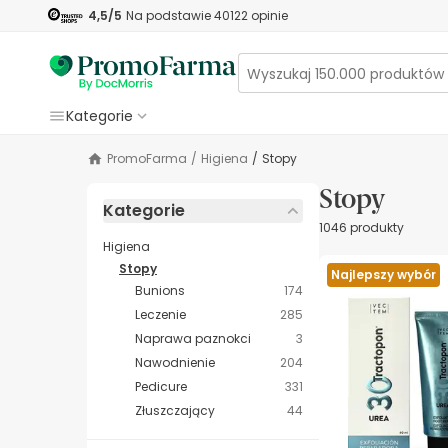
4,5
/5
Na podstawie
40122
opinie
Kategorie
PromoFarma
/
Higiena
/
Stopy
Stopy
Kategorie
1046 produkty
Higiena
Stopy
Najlepszy wybór
Bunions
174
Leczenie
285
Naprawa paznokci
3
Nawodnienie
204
Pedicure
331
Złuszczający
44