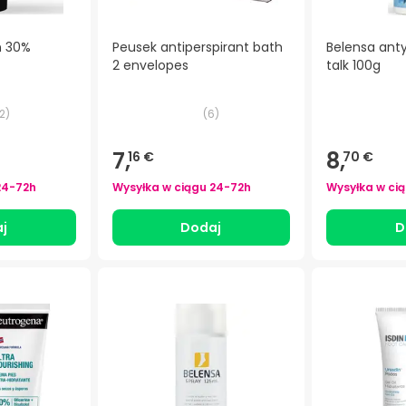
n 30%
Peusek antiperspirant bath
Belensa ant
2 envelopes
talk 100g
2
)
(
6
)
7,
8,
16 €
70 €
24-72h
Wysyłka w ciągu
24-72h
Wysyłka w ci
j
Dodaj
D