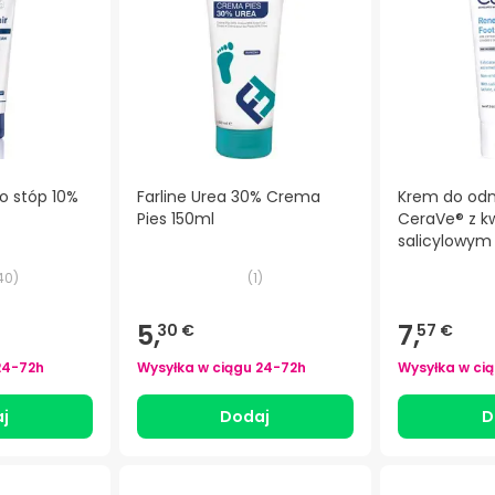
o stóp 10%
Farline Urea 30% Crema
Krem do odn
Pies 150ml
CeraVe® z 
salicylowym
40
)
(
1
)
5,
7,
30 €
57 €
24-72h
Wysyłka w ciągu
24-72h
Wysyłka w ci
j
Dodaj
D