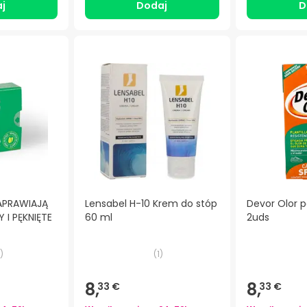
j
Dodaj
D
APRAWIAJĄ
Lensabel H-10 Krem do stóp
Devor Olor p
 I PĘKNIĘTE
60 ml
2uds
)
(
1
)
8,
8,
33 €
33 €