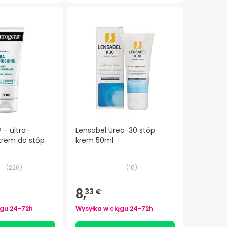
 - ultra-
Lensabel Urea-30 stóp
krem do stóp
krem 50ml
(
226
)
(
10
)
8,
33 €
ągu
24-72h
Wysyłka w ciągu
24-72h