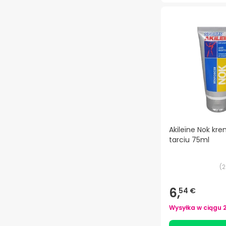
Akileïne Nok kr
tarciu 75ml
(
2
6,
54 €
Wysyłka w ciągu