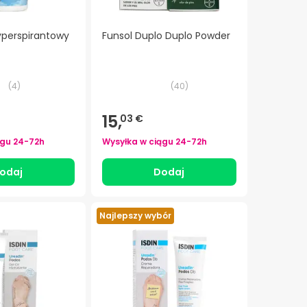
yperspirantowy
Funsol Duplo Duplo Powder
(
4
)
(
40
)
15,
03 €
ągu
24-72h
Wysyłka w ciągu
24-72h
odaj
Dodaj
Najlepszy wybór