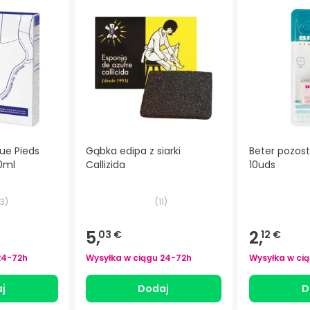
que Pieds
Gąbka edipa z siarki
Beter pozos
0ml
Callizida
10uds
3
)
(
11
)
5,
2,
03 €
12 €
24-72h
Wysyłka w ciągu
24-72h
Wysyłka w ci
j
Dodaj
D