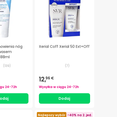
owienia nóg
Xerial Coff Xerial 50 Ext+Off
kwasem
 88ml
(
139
)
(
7
)
12,
96 €
ągu
24-72h
Wysyłka w ciągu
24-72h
odaj
Dodaj
Najlepszy wybór
-40% na 2. jed.