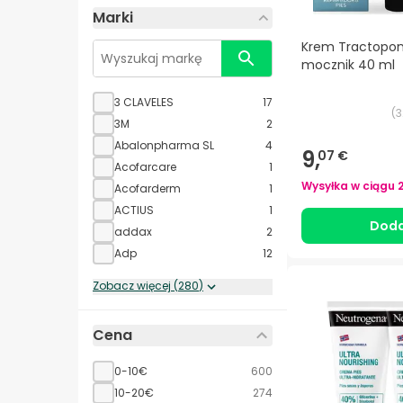
Marki
Krem Tractopo
mocznik 40 ml
3 CLAVELES
17
(
3
3M
2
Abalonpharma SL
4
9,
07 €
Acofarcare
1
Wysyłka w ciągu
Acofarderm
1
ACTIUS
1
Doda
addax
2
Adp
12
Zobacz więcej
(
280
)
Cena
0-10€
600
10-20€
274