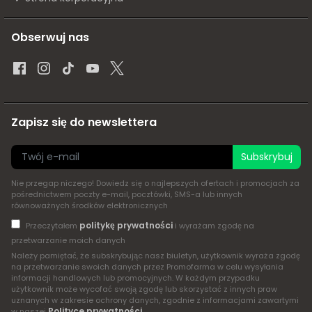
Obserwuj nas
Zapisz się do newslettera
Subskrybuj
Nie przegap niczego! Dowiedz się o najlepszych ofertach i promocjach za
pośrednictwem poczty e-mail, pocztówki, SMS-a lub innych
równoważnych środków elektronicznych
politykę prywatności
Przeczytałem
i wyrażam zgodę na
przetwarzanie moich danych
Należy pamiętać, że subskrybując nasz biuletyn, użytkownik wyraża zgodę
na przetwarzanie swoich danych przez Promofarma w celu wysyłania
informacji handlowych lub promocyjnych. W każdym przypadku
użytkownik może wycofać swoją zgodę lub skorzystać z innych praw
uznanych w zakresie ochrony danych, zgodnie z informacjami zawartymi
Polityce prywatności
w naszej
.