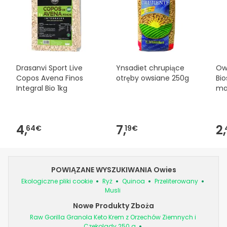
bezpieczeństwa dołączonymi do produktu przed jego
użyciem. W razie jakichkolwiek pytań dotyczących
bezpieczeństwa, prosimy o kontakt. Ponadto, jeśli chcesz,
możesz również zwrócić produkt, postępując
zgodnie z
naszymi warunkami
.
Drasanvi Sport Live
Ynsadiet chrupiące
Ow
Copos Avena Finos
otręby owsiane 250g
Bio
Integral Bio 1kg
ma
4,
7,
2,
64€
19€
POWIĄZANE WYSZUKIWANIA Owies
Ekologiczne pliki cookie
Ryż
Quinoa
Przeliterowany
Musli
Nowe Produkty Zboża
Raw Gorilla Granola Keto Krem z Orzechów Ziemnych i
Czekolady 250 g