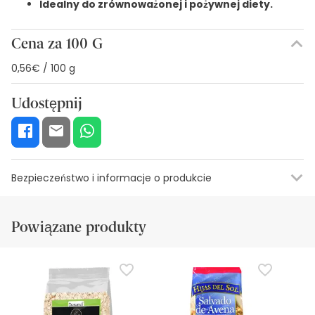
Idealny do zrównoważonej i pożywnej diety.
Cena za 100 G
0,56€ / 100 g
Udostępnij
Bezpieczeństwo i informacje o produkcie
Zasoby bezpieczeństwa wizualnego
Dane producenta
Upowa
Powiązane produkty
Zasoby bezpieczeństwa wizualnego
W tej chwili nie mamy obrazów zabezpieczeń dla tego
produktu, ale pracujemy nad tym. Zachęcamy do
późniejszego sprawdzenia aktualizacji. W międzyczasie
zalecamy zapoznanie się z informacjami dotyczącymi