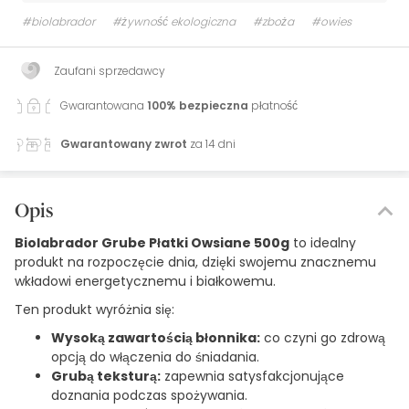
#biolabrador
#żywność ekologiczna
#zboża
#owies
Zaufani sprzedawcy
Gwarantowana
100% bezpieczna
płatność
Gwarantowany zwrot
za 14 dni
Opis
Biolabrador Grube Płatki Owsiane 500g
to idealny
produkt na rozpoczęcie dnia, dzięki swojemu znacznemu
wkładowi energetycznemu i białkowemu.
Ten produkt wyróżnia się:
Wysoką zawartością błonnika:
co czyni go zdrową
opcją do włączenia do śniadania.
Grubą teksturą:
zapewnia satysfakcjonujące
doznania podczas spożywania.