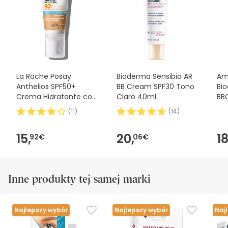
zalecamy zapoznanie się z informacjami dotyczącymi
bezpieczeństwa dołączonymi do produktu przed jego
użyciem. W razie jakichkolwiek pytań dotyczących
bezpieczeństwa, prosimy o kontakt. Ponadto, jeśli chcesz,
możesz również zwrócić produkt, postępując
zgodnie z
naszymi warunkami
.
La Roche Posay
Bioderma Sensibio AR
Am
Anthelios SPF50+
BB Cream SPF30 Tono
Bi
Crema Hidratante con
Claro 40ml
BB
Color 50ml
Av
(
11
)
(
14
)
15,
20,
18
92€
06€
Inne produkty tej samej marki
Najlepszy wybór
Najlepszy wybór
Naj