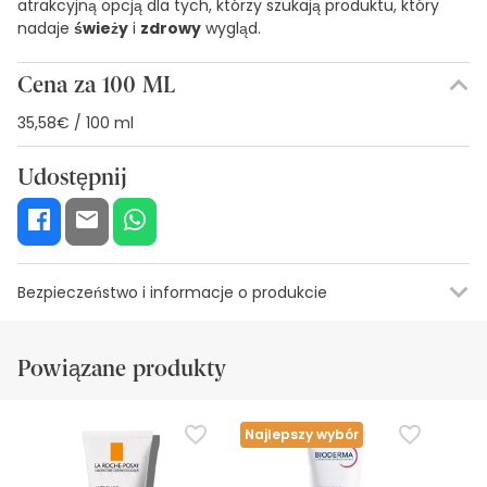
atrakcyjną opcją dla tych, którzy szukają produktu, który
nadaje
świeży
i
zdrowy
wygląd.
Cena za 100 ML
35,58€ / 100 ml
Udostępnij
Bezpieczeństwo i informacje o produkcie
Zasoby bezpieczeństwa wizualnego
Dane producenta
Upowa
Powiązane produkty
Zasoby bezpieczeństwa wizualnego
W tej chwili nie mamy obrazów zabezpieczeń dla tego
Najlepszy wybór
produktu, ale pracujemy nad tym. Zachęcamy do
późniejszego sprawdzenia aktualizacji. W międzyczasie