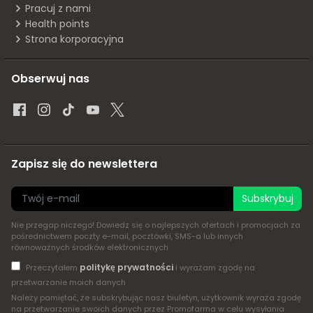
Pracuj z nami
Health points
Strona korporacyjna
Obserwuj nas
Zapisz się do newslettera
Subskrybuj
Nie przegap niczego! Dowiedz się o najlepszych ofertach i promocjach za
pośrednictwem poczty e-mail, pocztówki, SMS-a lub innych
równoważnych środków elektronicznych
politykę prywatności
Przeczytałem
i wyrażam zgodę na
przetwarzanie moich danych
Należy pamiętać, że subskrybując nasz biuletyn, użytkownik wyraża zgodę
na przetwarzanie swoich danych przez Promofarma w celu wysyłania