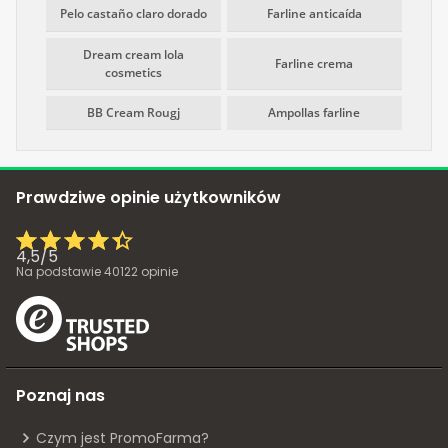
Pelo castaño claro dorado
Farline anticaída
Dream cream lola
Farline crema
cosmetics
BB Cream Rougj
Ampollas farline
Prawdziwe opinie użytkowników
4,5
/
5
Na podstawie
40122
opinie
Poznaj nas
Czym jest PromoFarma?