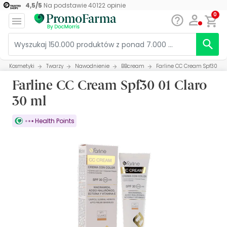
4,5
/
5
Na podstawie
40122
opinie
0
Kosmetyki
Twarzy
Nawodnienie
BBcream
Farline CC Cream Spf30 01 
Farline CC Cream Spf30 01 Claro
30 ml
Health Points