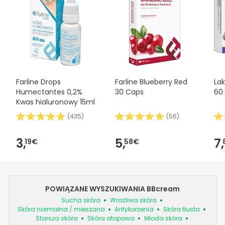
Farline Drops
Farline Blueberry Red
Lak
Humectantes 0,2%
30 Caps
60 
Kwas hialuronowy 15ml
(
435
)
(
56
)
3,
5,
7,
19€
58€
POWIĄZANE WYSZUKIWANIA BBcream
Sucha skóra
Wrażliwa skóra
Skóra normalna / mieszana
Antykorzenia
Skóra tłusta
Starsza skóra
Skóra atopowa
Młoda skóra