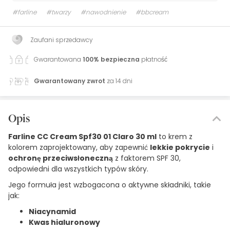
#farline
#twarzy
#nawodnienie
#bbcream
Zaufani sprzedawcy
Gwarantowana
100% bezpieczna
płatność
Gwarantowany zwrot
za 14 dni
Opis
Farline CC Cream Spf30 01 Claro 30 ml
to krem z
kolorem zaprojektowany, aby zapewnić
lekkie pokrycie
i
ochronę przeciwsłoneczną
z faktorem SPF 30,
odpowiedni dla wszystkich typów skóry.
Jego formuła jest wzbogacona o aktywne składniki, takie
jak:
Niacynamid
Kwas hialuronowy