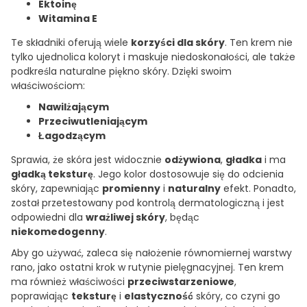
Ektoinę
Witamina E
Te składniki oferują wiele
korzyści dla skóry
. Ten krem nie
tylko ujednolica koloryt i maskuje niedoskonałości, ale także
podkreśla naturalne piękno skóry. Dzięki swoim
właściwościom:
Nawilżającym
Przeciwutleniającym
Łagodzącym
Sprawia, że skóra jest widocznie
odżywiona
,
gładka
i ma
gładką teksturę
. Jego kolor dostosowuje się do odcienia
skóry, zapewniając
promienny
i
naturalny
efekt. Ponadto,
został przetestowany pod kontrolą dermatologiczną i jest
odpowiedni dla
wrażliwej skóry
, będąc
niekomedogenny
.
Aby go używać, zaleca się nałożenie równomiernej warstwy
rano, jako ostatni krok w rutynie pielęgnacyjnej. Ten krem
ma również właściwości
przeciwstarzeniowe
,
poprawiając
teksturę
i
elastyczność
skóry, co czyni go