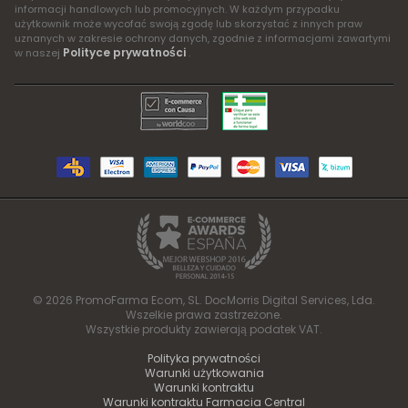
informacji handlowych lub promocyjnych. W każdym przypadku
użytkownik może wycofać swoją zgodę lub skorzystać z innych praw
uznanych w zakresie ochrony danych, zgodnie z informacjami zawartymi
Polityce prywatności
w naszej
.
© 2026 PromoFarma Ecom, SL. DocMorris Digital Services, Lda.
Wszelkie prawa zastrzeżone.
Wszystkie produkty zawierają podatek VAT.
Polityka prywatności
Warunki użytkowania
Warunki kontraktu
Warunki kontraktu Farmacia Central