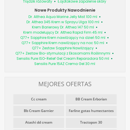
Trądzik różowaty
Łojotokowe zapalenie skóry
Nowe Produkty Nawodnienie
Dr. Althea Aqua Marine Jelly Mist 100 ml
Dr. Althea 345 Krem w Sprayu Ulga 100 ml
Krem Barierowy Dr. Althea 147 50 ml
Krem modelujący Dr. Althea Rapid Firm 45 ml
Q77+ Sapphire Krem nawilżający na dzień 50 ml
Q77+ Sapphire Krem nawilżający na noc 50 ml
Q77+ Zestaw Sapphire Nawilżający
Q77+ Zestaw Bio-stymulacji z Ekosomami Roślinnymi
Sensilis Pure ISO-Relief Gel Cream Reparadora 50 ml
Sensilis Pure 15AZ Crema Gel 30 ml
MEJORES OFERTAS
Cc cream
BB Cream Erborian
Bb Cream Garnier
Farline gotas humectantes
Atashi dd cream
Tractopon 30