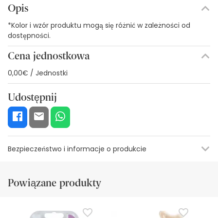
Opis
*Kolor i wzór produktu mogą się różnić w zależności od
dostępności.
Cena jednostkowa
0,00€ / Jednostki
Udostępnij
Bezpieczeństwo i informacje o produkcie
Zasoby bezpieczeństwa wizualnego
Dane producenta
Upowa
Powiązane produkty
Zasoby bezpieczeństwa wizualnego
W tej chwili nie mamy obrazów zabezpieczeń dla tego
produktu, ale pracujemy nad tym. Zachęcamy do