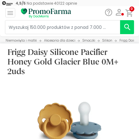
4,5
/
5
Na podstawie
40122
opinie
0
Niemowlęta i matki
Akcesoria dla dzieci
Smoczki
Silikon
Frigg Daisy 
Frigg Daisy Silicone Pacifier
Honey Gold Glacier Blue 0M+
2uds