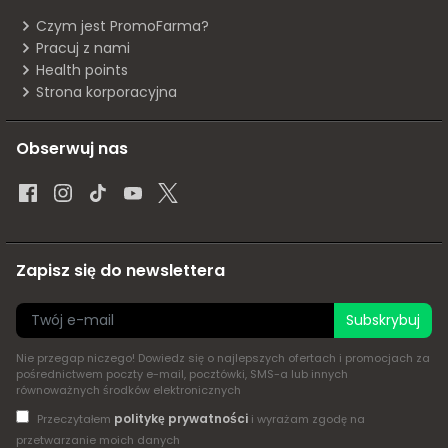
Czym jest PromoFarma?
Pracuj z nami
Health points
Strona korporacyjna
Obserwuj nas
Zapisz się do newslettera
Subskrybuj
Nie przegap niczego! Dowiedz się o najlepszych ofertach i promocjach za
pośrednictwem poczty e-mail, pocztówki, SMS-a lub innych
równoważnych środków elektronicznych
politykę prywatności
Przeczytałem
i wyrażam zgodę na
przetwarzanie moich danych