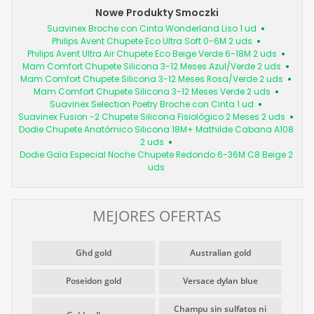
Nowe Produkty Smoczki
Suavinex Broche con Cinta Wonderland Liso 1 ud
Philips Avent Chupete Eco Ultra Soft 0-6M 2 uds
Philips Avent Ultra Air Chupete Eco Beige Verde 6-18M 2 uds
Mam Comfort Chupete Silicona 3-12 Meses Azul/Verde 2 uds
Mam Comfort Chupete Silicona 3-12 Meses Rosa/Verde 2 uds
Mam Comfort Chupete Silicona 3-12 Meses Verde 2 uds
Suavinex Selection Poetry Broche con Cinta 1 ud
Suavinex Fusion -2 Chupete Silicona Fisiológico 2 Meses 2 uds
Dodie Chupete Anatómico Silicona 18M+ Mathilde Cabana A108
2 uds
Dodie Gaïa Especial Noche Chupete Redondo 6-36M C8 Beige 2
uds
MEJORES OFERTAS
Ghd gold
Australian gold
Poseidon gold
Versace dylan blue
Champu sin sulfatos ni