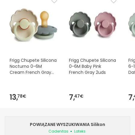
Frigg Chupete Silicona
Frigg Chupete Silicona
Fri
Nocturno 0-6M
0-6M Baby Pink
6-
Cream French Gray
French Gray 2uds
Daf
2uds
13,
7,
7,
78€
47€
POWIĄZANE WYSZUKIWANIA Silikon
Cadenitas
Lateks