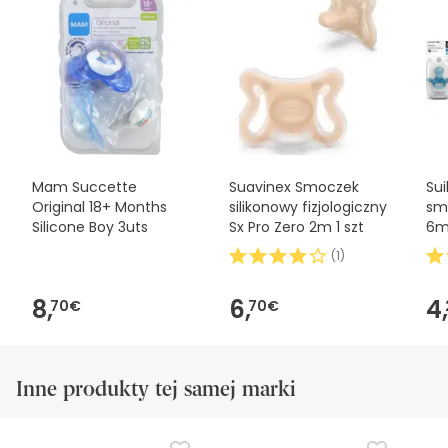
późniejszego sprawdzenia aktualizacji. W międzyczasie
zalecamy zapoznanie się z informacjami dotyczącymi
bezpieczeństwa dołączonymi do produktu przed jego
użyciem. W razie jakichkolwiek pytań dotyczących
bezpieczeństwa, prosimy o kontakt. Ponadto, jeśli chcesz,
możesz również zwrócić produkt, postępując
zgodnie z
naszymi warunkami
.
Mam Succette
Suavinex Smoczek
Sui
Original 18+ Months
silikonowy fizjologiczny
smo
Silicone Boy 3uts
Sx Pro Zero 2m 1 szt
6m
(
1
)
8,
6,
4,
70€
70€
Inne produkty tej samej marki