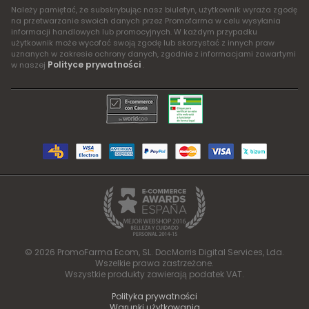
Należy pamiętać, że subskrybując nasz biuletyn, użytkownik wyraża zgodę
na przetwarzanie swoich danych przez Promofarma w celu wysyłania
informacji handlowych lub promocyjnych. W każdym przypadku
użytkownik może wycofać swoją zgodę lub skorzystać z innych praw
uznanych w zakresie ochrony danych, zgodnie z informacjami zawartymi
Polityce prywatności
w naszej
.
© 2026 PromoFarma Ecom, SL. DocMorris Digital Services, Lda.
Wszelkie prawa zastrzeżone.
Wszystkie produkty zawierają podatek VAT.
Polityka prywatności
Warunki użytkowania