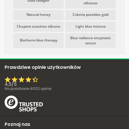
Gold collagen
siliconas
Natural honey
Colonia poseidon gold
Chupete suavinex silicona
Light blue intense
Blue radiance enzymatic
Biotherm blue therapy
serum
Prawdziwe opinie użytkowników
4,5
/
5
Na podstawie
40122
opinie
Poznaj nas