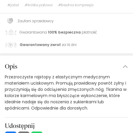
#jobst
#krótka połowa
#średnia kompresja
Zaufani sprzedawcy
Gwarantowana
100% bezpieczna
płatność
Gwarantowany zwrot
za 14 dni
Opis
Przezroczyste rajstopy z elastycznym medycznym
materiałem uciskowym. Promują prawidłowy powrót żylny i
przyczyniają się do odciążenia zmęczonych nóg. Tkanina w
kolorze karmelowym ma błyszczące wykończenie, które
idealnie nadaje się do noszenia z sukienkami lub
spódnicami. Odpowiednie dla dorosłych.
Udostępnij