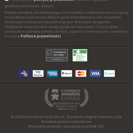
przetwarzanie moich danych
Należy pamiętać, że subskrybując nasz biuletyn, użytkownik wyraża zgodę
na przetwarzanie swoich danych przez Promofarma w celu wysyłania
informacji handlowych lub promocyjnych. W każdym przypadku
użytkownik może wycofać swoją zgodę lub skorzystać z innych praw
uznanych w zakresie ochrony danych, zgodnie z informacjami zawartymi
Polityce prywatności
w naszej
.
© 2026 PromoFarma Ecom, SL. DocMorris Digital Services, Lda.
Wszelkie prawa zastrzeżone.
Wszystkie produkty zawierają podatek VAT.