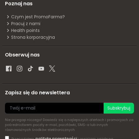
Poznaj nas
Czym jest PromoFarma?
Pracuj z nami
Health points
Strona korporacyjna
Obserwuj nas
Zapisz się do newslettera
Subskrybuj
Nie przegap niczego! Dowiedz się o najlepszych ofertach i promocjach za
pośrednictwem poczty e-mail, pocztówki, SMS-a lub innych
równoważnych środków elektronicznych
politykę prywatności
Przeczytałem
i wyrażam zgodę na