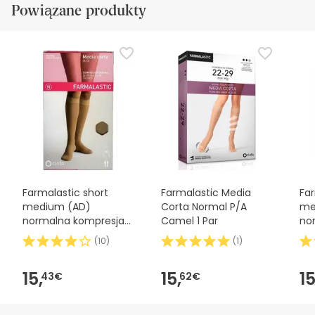
Powiązane produkty
Farmalastic short
Farmalastic Media
Far
medium (AD)
Corta Normal P/A
me
normalna kompresja
Camel 1 Par
no
T-medium beige 1ud
T-
(
10
)
(
1
)
1ud
15,
15,
15
43€
62€