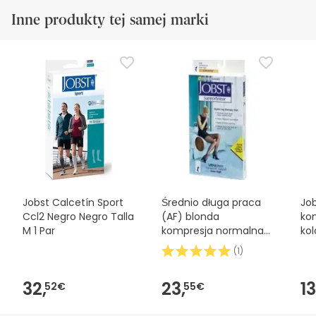
Inne produkty tej samej marki
Jobst Calcetín Sport
Średnio długa praca
Job
Ccl2 Negro Negro Talla
(AF) blonda
ko
M 1 Par
kompresja normalna
kol
czarna rozmiar 5
(
1
)
32,
23,
13
52€
55€