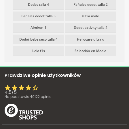
Dodot talla 4
Pañales dodot talla 2
Pañales dodot talla 3
Ultra male
Almiron 1
Dodot activity talla 4
Dodot bebe seco talla 4
Heliocare ultra d
Lelo f1s
Selección en Medio
Prawdziwe opinie użytkowników
4,5
/
5
Na podstawie
40122
opinie