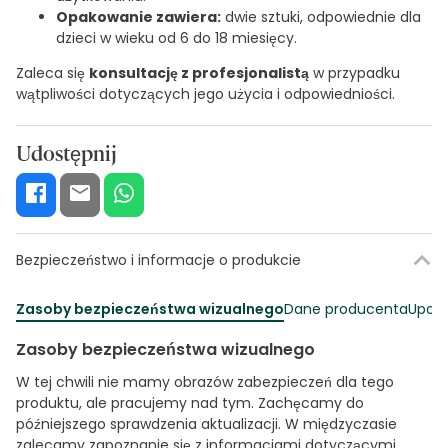
Opakowanie zawiera:
dwie sztuki, odpowiednie dla
dzieci w wieku od 6 do 18 miesięcy.
Zaleca się
konsultację z profesjonalistą
w przypadku
wątpliwości dotyczących jego użycia i odpowiedniości.
Udostępnij
Bezpieczeństwo i informacje o produkcie
Zasoby bezpieczeństwa wizualnego
Dane producenta
Upowa
Zasoby bezpieczeństwa wizualnego
W tej chwili nie mamy obrazów zabezpieczeń dla tego
produktu, ale pracujemy nad tym. Zachęcamy do
późniejszego sprawdzenia aktualizacji. W międzyczasie
zalecamy zapoznanie się z informacjami dotyczącymi