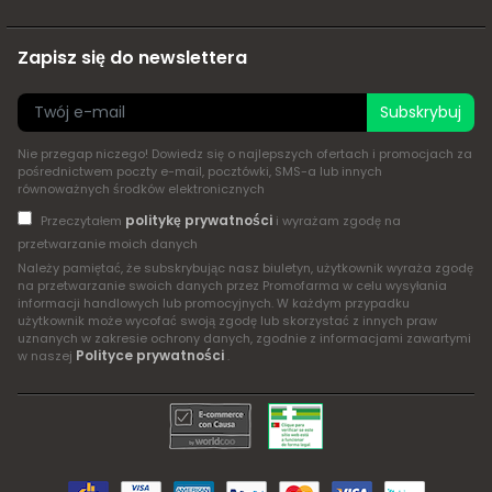
Zapisz się do newslettera
Subskrybuj
Nie przegap niczego! Dowiedz się o najlepszych ofertach i promocjach za
pośrednictwem poczty e-mail, pocztówki, SMS-a lub innych
równoważnych środków elektronicznych
politykę prywatności
Przeczytałem
i wyrażam zgodę na
przetwarzanie moich danych
Należy pamiętać, że subskrybując nasz biuletyn, użytkownik wyraża zgodę
na przetwarzanie swoich danych przez Promofarma w celu wysyłania
informacji handlowych lub promocyjnych. W każdym przypadku
użytkownik może wycofać swoją zgodę lub skorzystać z innych praw
uznanych w zakresie ochrony danych, zgodnie z informacjami zawartymi
Polityce prywatności
w naszej
.