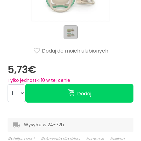
Dodaj do moich ulubionych
5,73€
Tylko jednostki
10
w tej cenie
Dodaj
Wysyłka w 24-72h
#philips avent
#akcesoria dla dzieci
#smoczki
#silikon