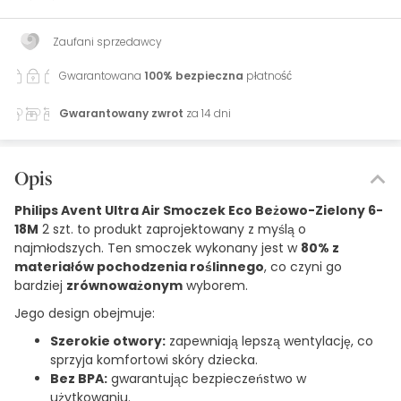
Zaufani sprzedawcy
Gwarantowana
100% bezpieczna
płatność
Gwarantowany zwrot
za 14 dni
Opis
Philips Avent Ultra Air Smoczek Eco Beżowo-Zielony 6-
18M
2 szt. to produkt zaprojektowany z myślą o
najmłodszych. Ten smoczek wykonany jest w
80% z
materiałów pochodzenia roślinnego
, co czyni go
bardziej
zrównoważonym
wyborem.
Jego design obejmuje:
Szerokie otwory:
zapewniają lepszą wentylację, co
sprzyja komfortowi skóry dziecka.
Bez BPA:
gwarantując bezpieczeństwo w
użytkowaniu.