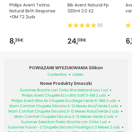
Philips Avent Tetina
Bib Avent Natural Pp
Ave
Natural Birth Response
330ml 2.0 X2
var
+0M T2 2uds
(
3
)
8,
24,
6,
36€
08€
POWIĄZANE WYSZUKIWANIA Silikon
Cadenitas
Lateks
Nowe Produkty Smoczki
Suavinex Broche con Cinta Wonderland Liso 1 ud
Philips Avent Chupete Eco Ultra Soft 0-6M 2 uds
Philips Avent Ultra Air Chupete Eco Beige Verde 6-18M 2 uds
Mam Comfort Chupete Silicona 3-12 Meses Azul/Verde 2 uds
Mam Comfort Chupete Silicona 3-12 Meses Rosa/Verde 2 uds
Mam Comfort Chupete Silicona 3-12 Meses Verde 2 uds
Suavinex Selection Poetry Broche con Cinta 1 ud
Suavinex Fusion -2 Chupete Silicona Fisiológico 2 Meses 2 uds