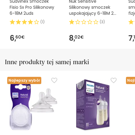
Suavinex Smoczek
Nuk Sensitive
Sua
Fisio Sx Pro Silikonowy
Silikonowy smoczek
sm
6-18M 2uds
uspokajający 6-18M 2
fiz
szt
Ze
(
1
)
(
3
)
6,
8,
7,
60€
02€
Inne produkty tej samej marki
Najlepszy wybór
Naj