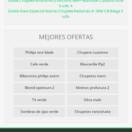
Dodie Chupete Anatómico Silicona 18M+ Mathilde Cabana A108
2 uds
Dodie Gaïa Especial Noche Chupete Redondo 6-36M C8 Beige 2
uds
MEJORES OFERTAS
Philips one blade
Chupete suavinex
Cafe verde
Mascarilla ffp2
Biberones philips avent
Chupetes mam
Blemil optimum 2
Almiron profutura 2
Té verde
Ultra male
Sombras de ojos verde
Chupetes twistshake