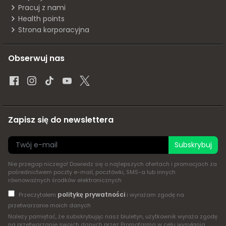
Pracuj z nami
Health points
Strona korporacyjna
Obserwuj nas
Zapisz się do newslettera
Subskrybuj
Nie przegap niczego! Dowiedz się o najlepszych ofertach i promocjach za
pośrednictwem poczty e-mail, pocztówki, SMS-a lub innych
równoważnych środków elektronicznych
politykę prywatności
Przeczytałem
i wyrażam zgodę na
przetwarzanie moich danych
Należy pamiętać, że subskrybując nasz biuletyn, użytkownik wyraża zgodę
na przetwarzanie swoich danych przez Promofarma w celu wysyłania