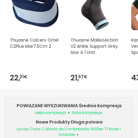
Thuasne Colcerv Ortel
Thuasne MalleoAction
Ka
C2Plus Mar7,5Cm 2
V2 Ankle Support Grey
Ve
Size 4 1 Unit
Sp
22,
21,
4
21€
67€
POWIĄZANE WYSZUKIWANIA Średnia kompresja
Lekka kompresja
Silna kompresja
Nowe Produkty Długa połowa
Lycias Class Collants de Compressão 140Den T1 Nude 1
Unidade