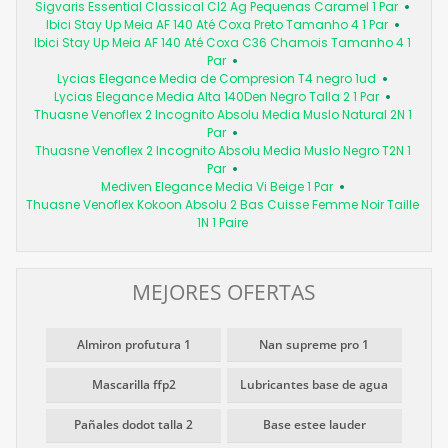
Sigvaris Essential Classical Cl2 Ag Pequenas Caramel 1 Par
Ibici Stay Up Meia AF 140 Até Coxa Preto Tamanho 4 1 Par
Ibici Stay Up Meia AF 140 Até Coxa C36 Chamois Tamanho 4 1
Par
Lycias Elegance Media de Compresion T4 negro 1ud
Lycias Elegance Media Alta 140Den Negro Talla 2 1 Par
Thuasne Venoflex 2 Incognito Absolu Media Muslo Natural 2N 1
Par
Thuasne Venoflex 2 Incognito Absolu Media Muslo Negro T2N 1
Par
Mediven Elegance Media Vi Beige 1 Par
Thuasne Venoflex Kokoon Absolu 2 Bas Cuisse Femme Noir Taille
1N 1 Paire
MEJORES OFERTAS
Almiron profutura 1
Nan supreme pro 1
Mascarilla ffp2
Lubricantes base de agua
Pañales dodot talla 2
Base estee lauder