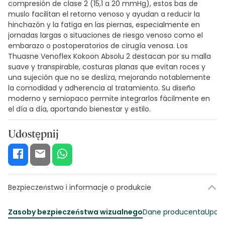
compresión de clase 2 (15,1 a 20 mmHg), estos bas de
muslo facilitan el retorno venoso y ayudan a reducir la
hinchazón y la fatiga en las piernas, especialmente en
jornadas largas o situaciones de riesgo venoso como el
embarazo o postoperatorios de cirugía venosa. Los
Thuasne Venoflex Kokoon Absolu 2 destacan por su malla
suave y transpirable, costuras planas que evitan roces y
una sujeción que no se desliza, mejorando notablemente
la comodidad y adherencia al tratamiento. Su diseño
moderno y semiopaco permite integrarlos fácilmente en
el día a día, aportando bienestar y estilo.
Udostępnij
Bezpieczeństwo i informacje o produkcie
Zasoby bezpieczeństwa wizualnego
Dane producenta
Upowa