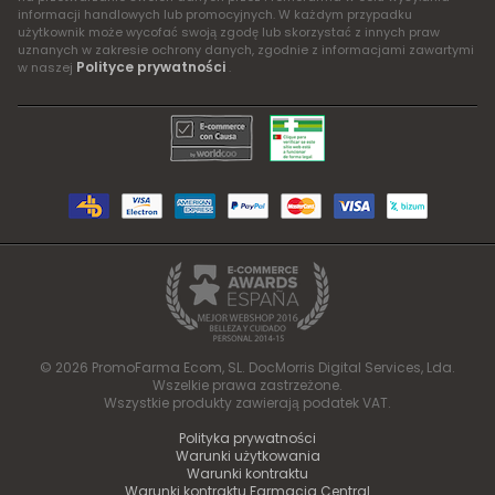
informacji handlowych lub promocyjnych. W każdym przypadku
użytkownik może wycofać swoją zgodę lub skorzystać z innych praw
uznanych w zakresie ochrony danych, zgodnie z informacjami zawartymi
Polityce prywatności
w naszej
.
© 2026 PromoFarma Ecom, SL. DocMorris Digital Services, Lda.
Wszelkie prawa zastrzeżone.
Wszystkie produkty zawierają podatek VAT.
Polityka prywatności
Warunki użytkowania
Warunki kontraktu
Warunki kontraktu Farmacia Central