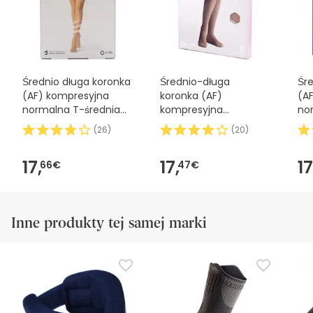
Średnio długa koronka
Średnio-długa
Śr
(AF) kompresyjna
koronka (AF)
(A
normalna T-średnia
kompresyjna
no
wielbłąd 1ud
normalna T-średnia
pl
(
26
)
(
20
)
beżowa 1ud
17,
17,
17
66€
47€
Inne produkty tej samej marki